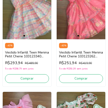
-
40
%
-
40
%
Vestido Infantil Teen Menina
Vestido Infantil Teen Menina
Petit Cherie 103123340
Petit Cherie 103123262
(Rosa/Off White/Azul)
(Rosa)
R$293,94
R$251,94
R$489,90
R$419,90
5
x
de
R$58,79
sem juros
5
x
de
R$50,39
sem juros
Comprar
Comprar