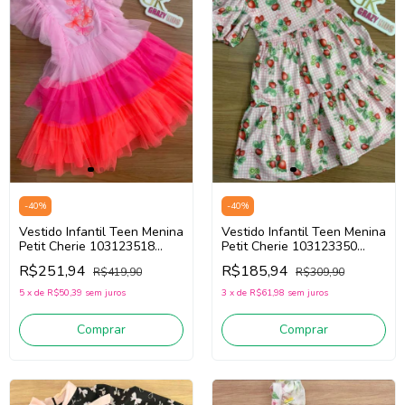
-
40
%
-
40
%
Vestido Infantil Teen Menina
Vestido Infantil Teen Menina
Petit Cherie 103123518
Petit Cherie 103123350
(Rosa/Pink)
(Rosa/Verde/Vermelho)
R$251,94
R$185,94
R$419,90
R$309,90
5
x
de
R$50,39
sem juros
3
x
de
R$61,98
sem juros
Comprar
Comprar