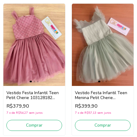
Vestido Festa Infantil Teen
Vestido Festa Infantil Teen
Petit Cherie 103128182
Menina Petit Cherie
(Rosa)
103128230 (Verde)
R$379,90
R$399,90
7
x
de
R$54,27
sem juros
7
x
de
R$57,13
sem juros
Comprar
Comprar