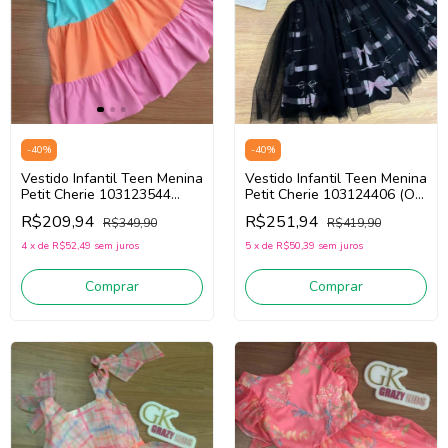
-
40
%
-
40
%
Vestido Infantil Teen Menina
Vestido Infantil Teen Menina
Petit Cherie 103123544
Petit Cherie 103124406 (Off
(Azul/Laranja/Rosa)
White/Preto)
R$209,94
R$251,94
R$349,90
R$419,90
4
x
de
R$52,49
sem juros
5
x
de
R$50,39
sem juros
Comprar
Comprar