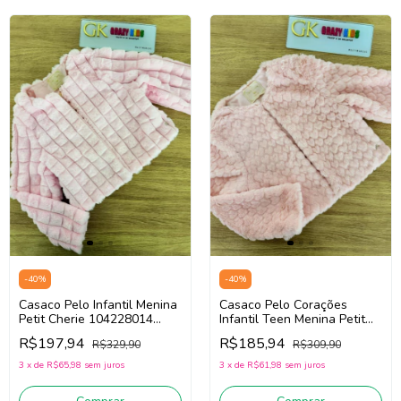
-
40
%
-
40
%
Casaco Pelo Infantil Menina
Casaco Pelo Corações
Petit Cherie 104228014
Infantil Teen Menina Petit
(Rosa)
Cherie 104228034 (Rosa)
R$197,94
R$185,94
R$329,90
R$309,90
3
x
de
R$65,98
sem juros
3
x
de
R$61,98
sem juros