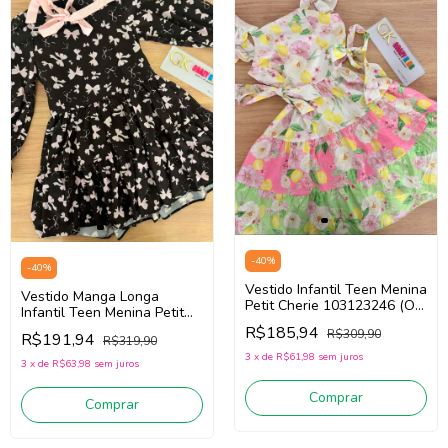
-
40
%
-
40
%
Vestido Infantil Teen Menina
Vestido Manga Longa
Petit Cherie 103123246 (Off
Infantil Teen Menina Petit
White/Rosa/Verde)
Cherie 103124392 (Preto)
R$185,94
R$309,90
R$191,94
R$319,90
3
x
de
R$61,98
sem juros
3
x
de
R$63,98
sem juros
Comprar
Comprar