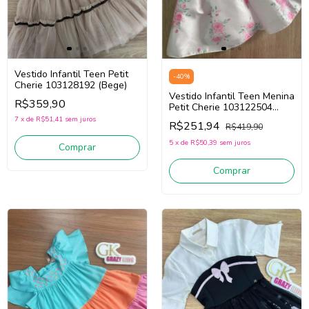
Vestido Infantil Teen Petit
-
40
%
Cherie 103128192 (Bege)
Vestido Infantil Teen Menina
R$359,90
Petit Cherie 103122504
(Rosa Claro)
7
x
de
R$51,41
sem juros
R$251,94
R$419,90
5
x
de
R$50,39
sem juros
Comprar
Comprar