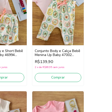
y e Short Bebê
Conjunto Body e Calça Bebê
by 46994
Menina Up Baby 47002
(Rosa/Off White/Verde)
R$139,90
 juros
2
x
de
R$69,95
sem juros
mprar
Comprar