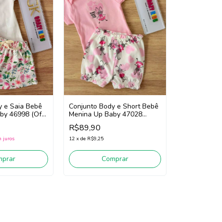
y e Saia Bebê
Conjunto Body e Short Bebê
by 46998 (Off
Menina Up Baby 47028
Rosa)
(Rosa/Off White)
R$89,90
 juros
12
x
de
R$9,25
mprar
Comprar