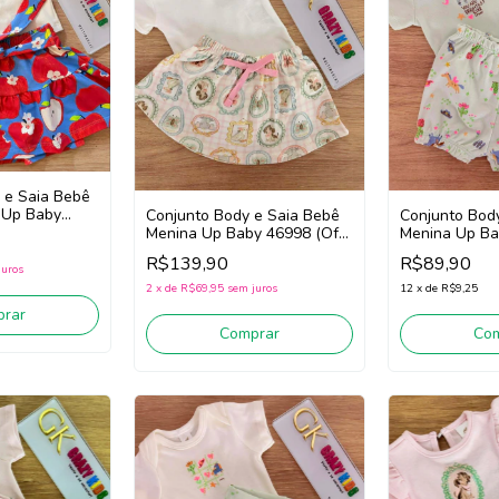
 e Saia Bebê
a Up Baby
Conjunto Body e Saia Bebê
Conjunto Bod
ite/Vermelho)
Menina Up Baby 46998 (Off
Menina Up Ba
White/Rosa/Verde)
(Verde)
R$139,90
R$89,90
juros
2
x
de
R$69,95
sem juros
12
x
de
R$9,25
rar
Comprar
Co