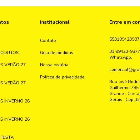
ntos
Institucional
Entre em co
553199423987
Contato
31 99423-9877
RODUTOS
Guia de medidas
WhatsApp.
S VERÃO 27
Nossa história
comercial@graz
Política de privacidade
Rua José Rodrí
S VERÃO 27
Guilherme 785 
Grande , Conta
Gerais , Cep 3
S INVERNO 26
S INVERNO 26
 FESTA