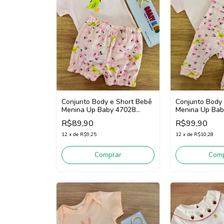
Conjunto Body e Short Bebê
Conjunto Body
Menina Up Baby 47028
Menina Up Bab
(Rosa)
(Rosa)
R$89,90
R$99,90
12
x
de
R$9,25
12
x
de
R$10,28
Comprar
Comp