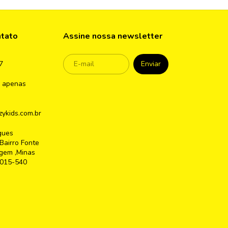
ntato
Assine nossa newsletter
7
 apenas
ykids.com.br
gues
Bairro Fonte
gem ,Minas
2015-540