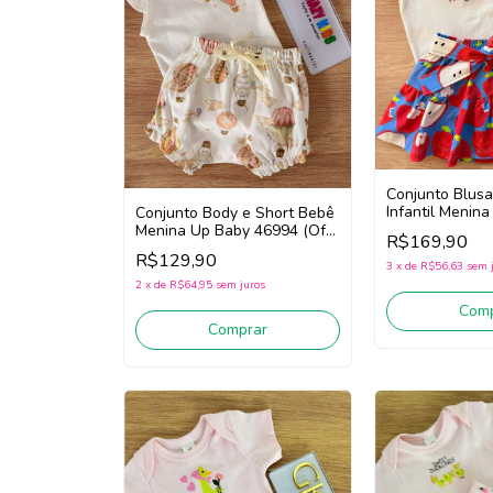
Conjunto Blusa
Infantil Menin
Conjunto Body e Short Bebê
46872 (Off Wh
Menina Up Baby 46994 (Off
R$169,90
White)
R$129,90
3
x
de
R$56,63
sem 
2
x
de
R$64,95
sem juros
Comp
Comprar