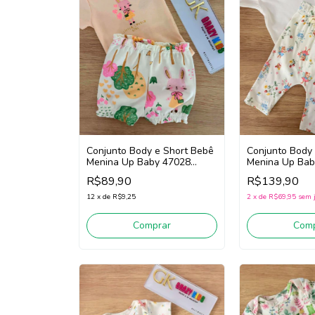
Conjunto Body e Short Bebê
Conjunto Body
Menina Up Baby 47028
Menina Up Bab
(Laranja/Off White/verde)
White/Bege/Ve
R$89,90
R$139,90
12
x
de
R$9,25
2
x
de
R$69,95
sem 
Comprar
Comp