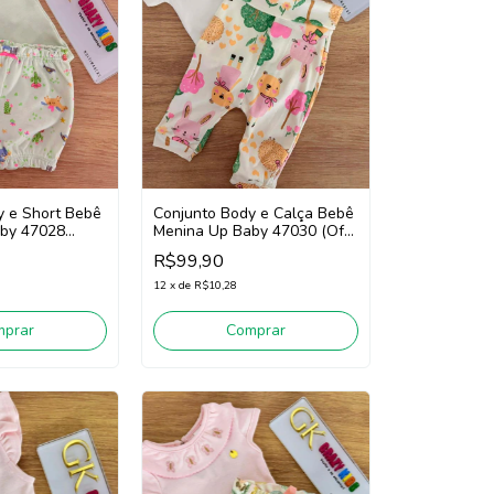
y e Short Bebê
Conjunto Body e Calça Bebê
by 47028
Menina Up Baby 47030 (Off
White/Verde/Rosa)
R$99,90
12
x
de
R$10,28
mprar
Comprar