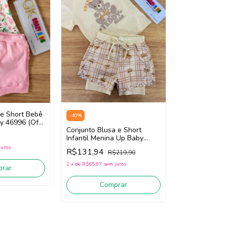
 e Short Bebê
-
40
%
y 46996 (Off
Conjunto Blusa e Short
osa)
Infantil Menina Up Baby
46606 (Bege Claro)
juros
R$131,94
R$219,90
2
x
de
R$65,97
sem juros
rar
Comprar