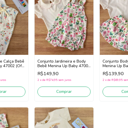
 e Calça Bebê
Conjunto Jardineira e Body
Conjunto Bod
y 47002 (Off
Bebê Menina Up Baby 47004
Menina Up Ba
rmelho)
(Off White/Verde/Rosa)
White/Verde/
R$149,90
R$139,90
juros
2
x
de
R$74,95
sem juros
2
x
de
R$69,95
sem
rar
Comprar
Co