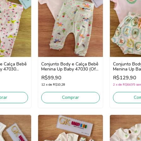
 e Calça Bebê
Conjunto Bod
Conjunto Body e Calça Bebê
y 47030
Menina Up Ba
Menina Up Baby 47030 (Off
(Rosa/Verde)
White/Verde)
R$129,90
R$99,90
2
x
de
R$64,95
sem
12
x
de
R$10,28
rar
Co
Comprar