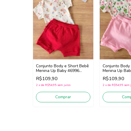
Conjunto Body e Short Bebê
Conjunto Body
Menina Up Baby 46996
Menina Up Bab
(Bege/Vermelho)
white/Verde/R
R$109,90
R$109,90
2
x
de
R$54,95
sem juros
2
x
de
R$54,95
sem 
Comprar
Comp