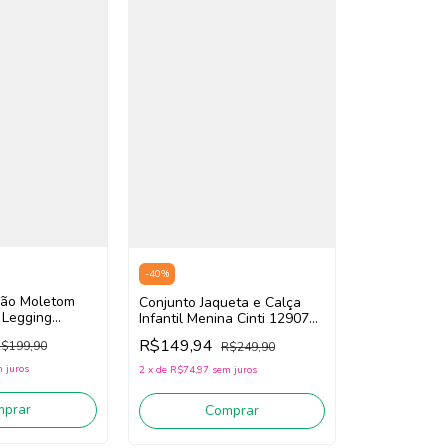
-
40
%
são Moletom
Conjunto Jaqueta e Calça
 Legging
Infantil Menina Cinti 12907
I 12893 (Bege
(Verde)
R$149,94
$199,90
R$249,90
sa Floral)
 juros
2
x
de
R$74,97
sem juros
mprar
Comprar