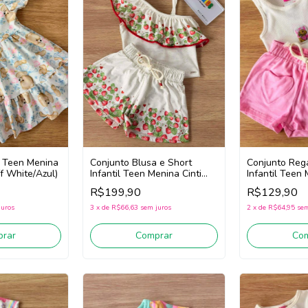
Conjunto Reg
il Teen Menina
Conjunto Blusa e Short
Infantil Teen 
f White/Azul)
Infantil Teen Menina Cinti
22087 (Off W
22202 (Off White/Vermelho)
R$129,90
R$199,90
2
x
de
R$64,95
sem
juros
3
x
de
R$66,63
sem juros
Co
rar
Comprar