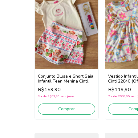
Conjunto Blusa e Short Saia
Vestido Infant
Infantil Teen Menina Cinti
Cinti 22040 (O
22197 (Off White/Rosa)
R$159,90
R$119,90
3
x
de
R$53,30
sem juros
2
x
de
R$59,95
sem 
Comprar
Comp