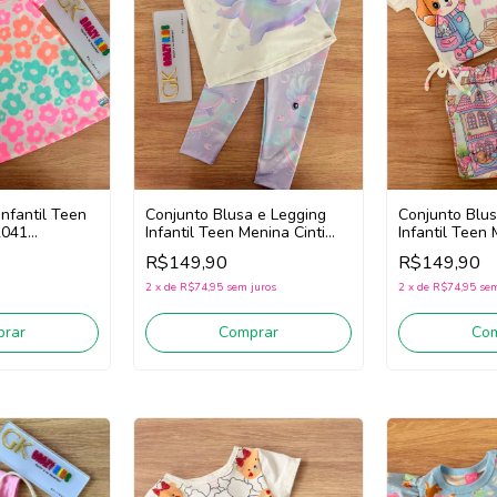
Infantil Teen
Conjunto Blusa e Legging
Conjunto Blus
2041
Infantil Teen Menina Cinti
Infantil Teen 
e/Verde)
22128 (Off White/Lilás)
22110 (Off W
R$149,90
R$149,90
2
x
de
R$74,95
sem juros
2
x
de
R$74,95
sem
rar
Comprar
Co