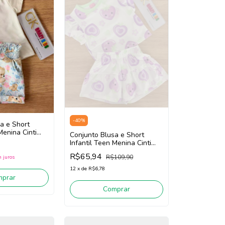
-
40
%
a e Short
Menina Cinti
Conjunto Blusa e Short
ite/Azul)
Infantil Teen Menina Cinti
22008 (Off White/Roxo)
R$65,94
R$109,90
 juros
12
x
de
R$6,78
mprar
Comprar