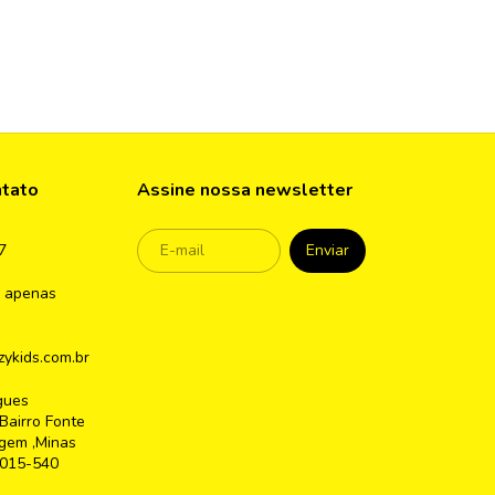
ntato
Assine nossa newsletter
7
 apenas
ykids.com.br
gues
Bairro Fonte
gem ,Minas
2015-540