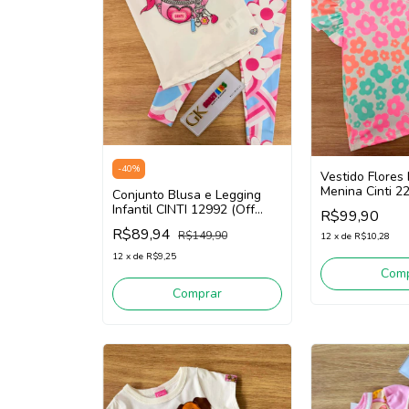
-
40
%
Vestido Flores 
Menina Cinti 2
Conjunto Blusa e Legging
(Rosa/Off Whit
Infantil CINTI 12992 (Off
R$99,90
White /Rosa)
R$89,94
R$149,90
12
x
de
R$10,28
12
x
de
R$9,25
Comp
Comprar