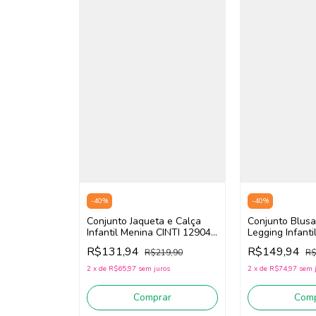
-
40
%
-
40
%
Conjunto Jaqueta e Calça
Conjunto Blusa
Infantil Menina CINTI 12904
Legging Infant
(Rosa)
Cinti 12894 (Pr
R$131,94
R$149,94
R$219,90
R$
2
x
de
R$65,97
sem juros
2
x
de
R$74,97
sem 
Comprar
Comp