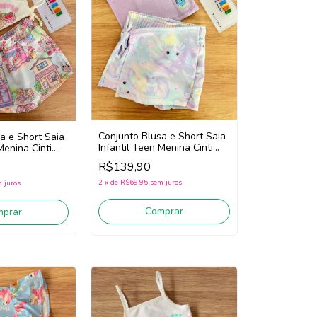
Conjunto Blusa e Short Saia
a e Short Saia
Infantil Teen Menina Cinti
Menina Cinti
22104 (Lilás)
hite/Rosa)
R$139,90
2
x
de
R$69,95
sem juros
 juros
Comprar
mprar