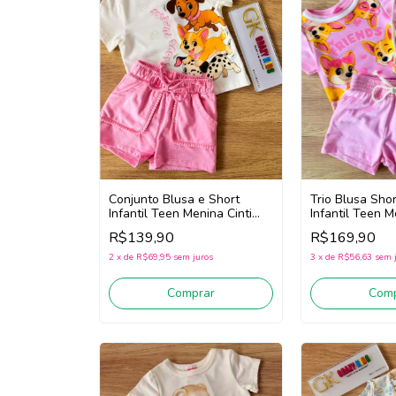
Conjunto Blusa e Short
Trio Blusa Shor
Infantil Teen Menina Cinti
Infantil Teen M
22093 (Off White/Rosa)
22100 (Rosa)
R$139,90
R$169,90
2
x
de
R$69,95
sem juros
3
x
de
R$56,63
sem 
Comprar
Comp