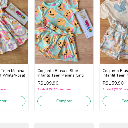
il Teen Menina
Conjunto Blusa e Short
Conjunto Blus
ff White/Rosa)
Infantil Teen Menina Cinti
Infantil Teen 
22228 (Verde)
22092 (Off Wh
R$109,90
R$159,90
juros
2
x
de
R$54,95
sem juros
3
x
de
R$53,30
sem
rar
Comprar
Co