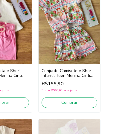
ata e Short
Conjunto Camisete e Short
Menina Cinti
Infantil Teen Menina Cinti
hite/Rosa)
22196 (Off White/Rosa)
R$199,90
 juros
3
x
de
R$66,63
sem juros
mprar
Comprar