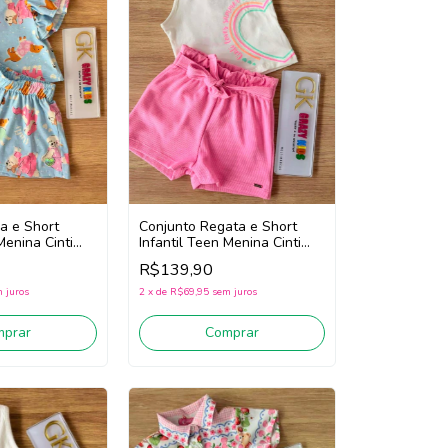
a e Short
Conjunto Regata e Short
Menina Cinti
Infantil Teen Menina Cinti
22210 (Off White/Rosa)
R$139,90
 juros
2
x
de
R$69,95
sem juros
mprar
Comprar