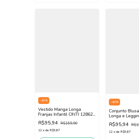
-
40
%
-
40
%
Vestido Manga Longa
Conjunto Blus
Franjas Infantil CINTI 12862
Longa e Legging
(Bege )
Teen Menina Ci
R$95,94
R$159,90
R$95,94
R$1
(Off White/Ver
12
x
de
R$9,87
12
x
de
R$9,87