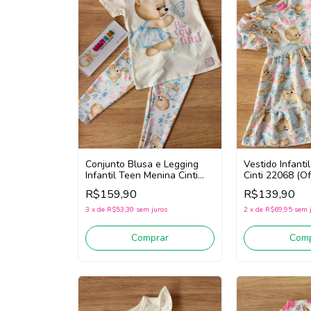
Conjunto Blusa e Legging
Vestido Infant
Infantil Teen Menina Cinti
Cinti 22068 (Of
22129 (Off White/Azul)
R$159,90
R$139,90
3
x
de
R$53,30
sem juros
2
x
de
R$69,95
sem 
Comprar
Comp