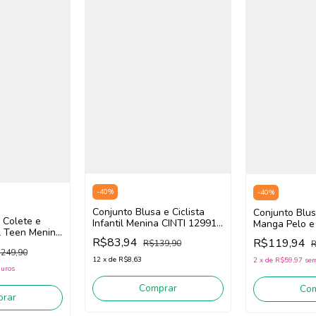
-
40
%
-
40
%
Conjunto Blusa e Ciclista
Conjunto Blu
 Colete e
Infantil Menina CINTI 12991
Manga Pelo e
il Teen Menina
(Off White/Rosa)
Infantil CINT
R$83,94
R$119,94
eto/Branco)
R$139,90
R
/Off White/Ro
249,90
12
x
de
R$8,63
2
x
de
R$59,97
sem
juros
Comprar
Co
rar