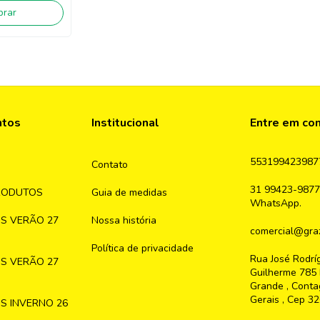
rar
ntos
Institucional
Entre em co
553199423987
Contato
31 99423-9877
RODUTOS
Guia de medidas
WhatsApp.
S VERÃO 27
Nossa história
comercial@graz
Política de privacidade
Rua José Rodrí
S VERÃO 27
Guilherme 785 
Grande , Conta
Gerais , Cep 3
S INVERNO 26