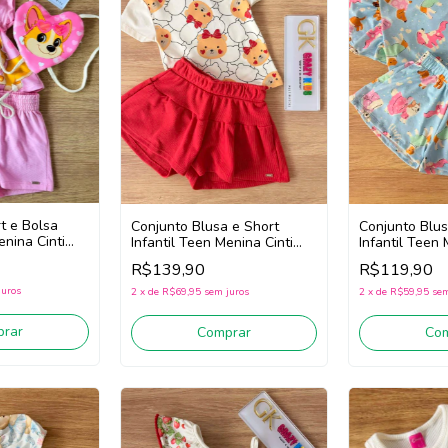
t e Bolsa
Conjunto Blusa e Short
Conjunto Blus
enina Cinti
Infantil Teen Menina Cinti
Infantil Teen 
22223 (Off White/Vermelho)
22229 (Azul)
R$139,90
R$119,90
juros
2
x
de
R$69,95
sem juros
2
x
de
R$59,95
sem
rar
Comprar
Co