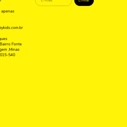
7
 apenas
ykids.com.br
gues
Bairro Fonte
gem ,Minas
2015-540