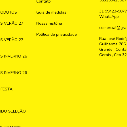
553199423987
Contato
31 99423-9877
RODUTOS
Guia de medidas
WhatsApp.
S VERÃO 27
Nossa história
comercial@graz
Política de privacidade
Rua José Rodrí
S VERÃO 27
Guilherme 785 
Grande , Conta
Gerais , Cep 3
S INVERNO 26
S INVERNO 26
 FESTA
NDO SELEÇÃO