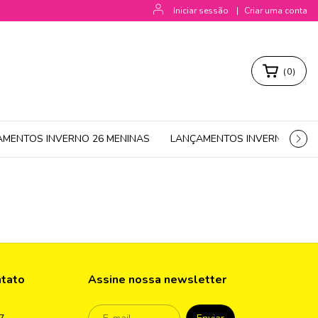
Iniciar sessão
|
Criar uma conta
(
0
)
AMENTOS INVERNO 26 MENINAS
LANÇAMENTOS INVERNO 26 M
ntato
Assine nossa newsletter