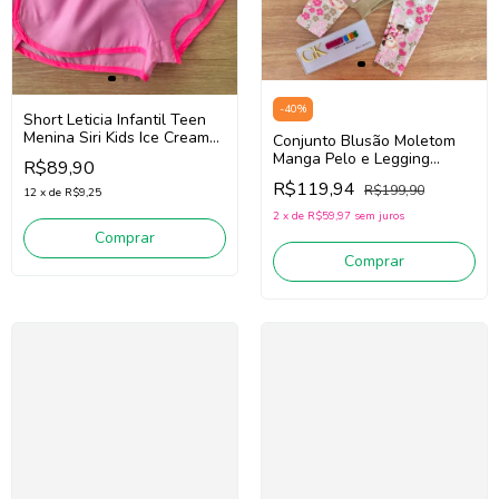
-
40
%
Short Leticia Infantil Teen
Menina Siri Kids Ice Cream
Conjunto Blusão Moletom
40063 (Rosa/Pink)
Manga Pelo e Legging
R$89,90
Infantil CINTI 12893 (Bege
R$119,94
R$199,90
/Off White/Rosa Floral)
12
x
de
R$9,25
2
x
de
R$59,97
sem juros
Comprar
Comprar