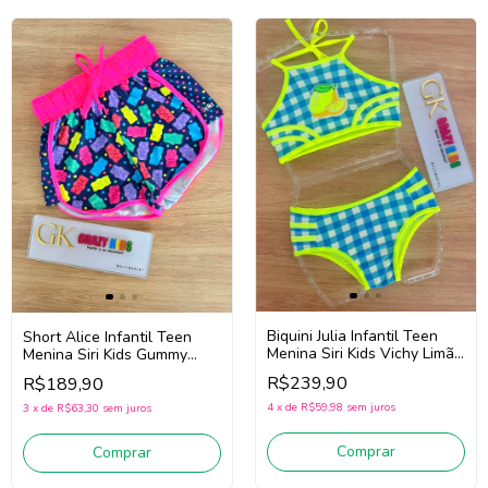
Biquini Julia Infantil Teen
Short Alice Infantil Teen
Menina Siri Kids Vichy Limão
Menina Siri Kids Gummy
43216 (Azul/Amarelo)
43016 (Marinho/Rosa)
R$239,90
R$189,90
4
x
de
R$59,98
sem juros
3
x
de
R$63,30
sem juros
Comprar
Comprar