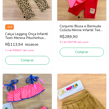
Conjunto Blusa e Bermuda
-
40
%
Ciclista Minnie Infantil Teen
Calça Legging Onça Infantil
Menina Animé P6705
R$289,90
Teen Menina Pituchinhus
(Rosa/Vermelho)
30235 (Bege/Preto)
5
x
de
R$57,98
sem juros
R$113,94
R$189,90
2
x
de
R$56,97
sem juros
Comprar
Comprar