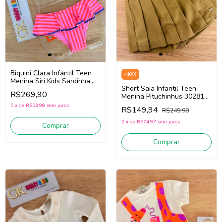
Biquini Clara Infantil Teen
-
40
%
Menina Siri Kids Sardinha
Short Saia Infantil Teen
43060
R$269,90
Menina Pituchinhus 30281
(Rosa/Vermelho/Azul)
(Bege Escuro)
5
x
de
R$53,98
sem juros
R$149,94
R$249,90
2
x
de
R$74,97
sem juros
Comprar
Comprar