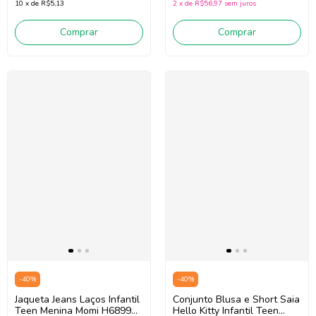
10
x
de
R$5,13
2
x
de
R$56,97
sem juros
Comprar
Comprar
-
40
%
-
40
%
Jaqueta Jeans Laços Infantil
Conjunto Blusa e Short Saia
Teen Menina Momi H6899
Hello Kitty Infantil Teen