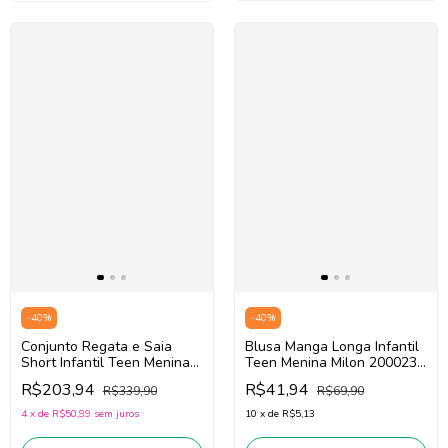
-
40
%
-
40
%
Conjunto Regata e Saia
Blusa Manga Longa Infantil
Short Infantil Teen Menina
Teen Menina Milon 2000238
Pituchinhus 30081
(Preto)
R$203,94
R$41,94
R$339,90
R$69,90
(Preto/Bege Claro)
4
x
de
R$50,99
sem juros
10
x
de
R$5,13