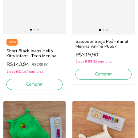
Salopete Sarja Poá Infantil
-
40
%
Menina Animé P6697
Short Black Jeans Hello
(Bege/Preto)
R$319,90
Kitty Infantil Teen Menina
Momi H6877 (preto)
6
x
de
R$53,32
sem juros
R$143,94
R$239,90
2
x
de
R$71,97
sem juros
Comprar
Comprar