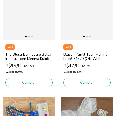
-
40
%
-
40
%
Trio Blusa Bermuda e Bolsa
Blusa Infantil Teen Menina
Infantil Teen Menina Kukiê
Kukiê 84779 (Off White)
84527 (Bege Claro/Rosa)
R$95,94
R$47,94
R$159,90
R$79,90
12
x
de
R$9,87
11
x
de
R$5,36
Comprar
Comprar