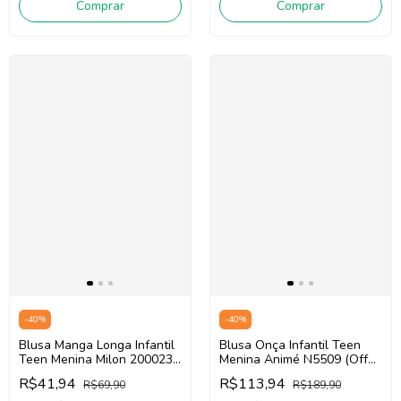
Comprar
Comprar
-
40
%
-
40
%
Blusa Manga Longa Infantil
Blusa Onça Infantil Teen
Teen Menina Milon 2000238
Menina Animé N5509 (Off
(Branco)
White)
R$41,94
R$113,94
R$69,90
R$189,90