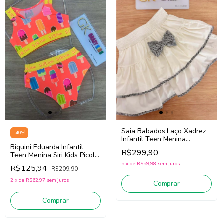
Saia Babados Laço Xadrez
-
40
%
Infantil Teen Menina
Pituchinhus 30715 (Off
Biquini Eduarda Infantil
R$299,90
White)
Teen Menina Siri Kids Picolé
40174 (Laranja)
5
x
de
R$59,98
sem juros
R$125,94
R$209,90
2
x
de
R$62,97
sem juros
Comprar
Comprar