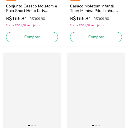
Conjunto Casaco Moletom e
Casaco Moletom Infantil
Saia Short Hello Kitty
Teen Menina Pituchinhus
Infantil Teen Momi J7179
30253 (Bege/Preto)
R$185,94
R$185,94
R$309,90
R$309,90
(Off White/Rosa)
3
x
de
R$61,98
sem juros
3
x
de
R$61,98
sem juros
Comprar
Comprar