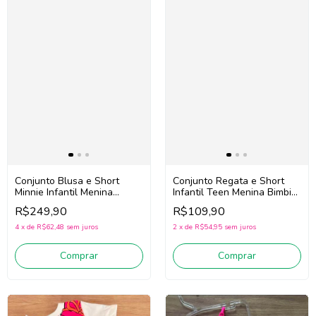
Conjunto Blusa e Short
Conjunto Regata e Short
Minnie Infantil Menina
Infantil Teen Menina Bimbi
Animé P6718
Fb117 (Azul)
R$249,90
R$109,90
(Bege/Amarelo/Azul)
4
x
de
R$62,48
sem juros
2
x
de
R$54,95
sem juros
Comprar
Comprar