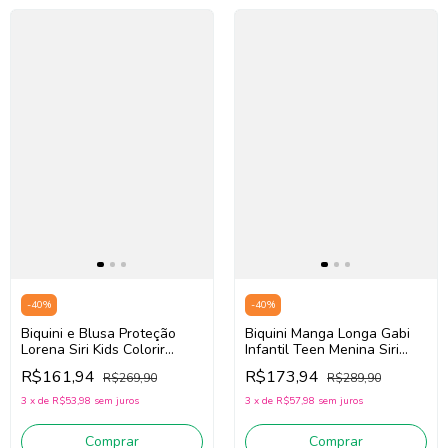
-
40
%
-
40
%
Biquini e Blusa Proteção
Biquini Manga Longa Gabi
Lorena Siri Kids Colorir
Infantil Teen Menina Siri
40267 (Rosa/Laranja)
Kids Borboleta 40196
R$161,94
R$173,94
R$269,90
R$289,90
(Preto)
3
x
de
R$53,98
sem juros
3
x
de
R$57,98
sem juros
Comprar
Comprar