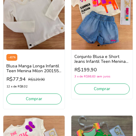
Conjunto Blusa e Short
-
40
%
Jeans Infantil Teen Menina
Blusa Manga Longa Infantil
Bimbi Fb177 (Off
R$199,90
Teen Menina Milon 2001557
White/Jeans)
(Off White)
3
x
de
R$66,63
sem juros
R$77,94
R$129,90
12
x
de
R$8,02
Comprar
Comprar