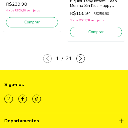
Pituchinhus 30716 (Off
Biquini Tamy Infantil Teen
R$239,90
White)
Menina Siri Kids Happy
Flower 40032
4
x
de
R$59,98
sem juros
R$155,94
R$259,90
(Rosa/Laranja)
3
x
de
R$51,98
sem juros
Comprar
Comprar
1
/
21
Siga-nos
Departamentos