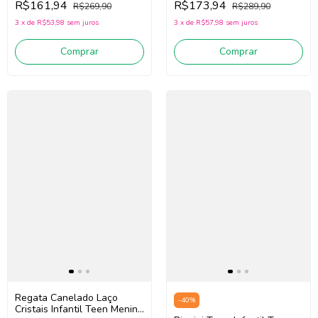
R$161,94
R$173,94
R$269,90
R$289,90
3
x
de
R$53,98
sem juros
3
x
de
R$57,98
sem juros
Comprar
Comprar
Regata Canelado Laço
-
40
%
Cristais Infantil Teen Menina