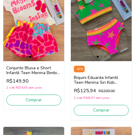
Conjunto Blusa e Short
-
40
%
Infantil Teen Menina Bimbi
Fb203 (Off White/Rosa)
Biquini Eduarda Infantil
R$149,90
Teen Menina Siri Kids
Estrelinha 40174
2
x
de
R$74,95
sem juros
R$125,94
R$209,90
(Verde/Laranja/Rosa)
2
x
de
R$62,97
sem juros
Comprar
Comprar