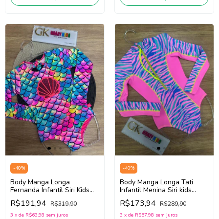
-
40
%
-
40
%
Body Manga Longa
Body Manga Longa Tati
Fernanda Infantil Siri Kids
Infantil Menina Siri kids
Mermaid 40053 (Rosa/Azul)
Zebra 40075 (Rosa/Azul)
R$191,94
R$173,94
R$319,90
R$289,90
3
x
de
R$63,98
sem juros
3
x
de
R$57,98
sem juros