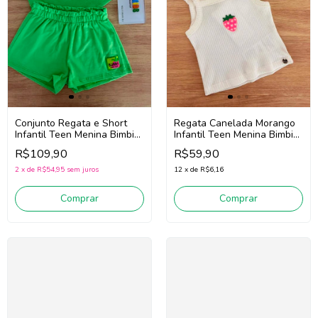
Conjunto Regata e Short
Regata Canelada Morango
Infantil Teen Menina Bimbi
Infantil Teen Menina Bimbi
Fb157 (Verde)
Fa828 (Off White)
R$109,90
R$59,90
2
x
de
R$54,95
sem juros
12
x
de
R$6,16
Comprar
Comprar