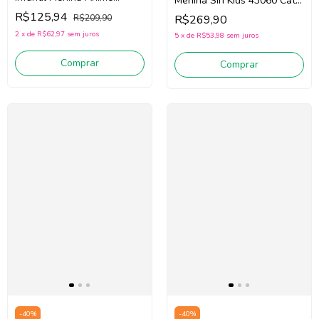
Menina Siri Kids 43060 Cats
N5488
(Preto / Rosa)
R$125,94
R$269,90
R$209,90
2
x
de
R$62,97
sem juros
5
x
de
R$53,98
sem juros
Comprar
Comprar
-
40
%
-
40
%