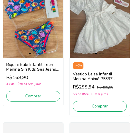
Biquini Babi Infantil Teen
-
40
%
Menina Siri Kids Sea Jeans
Vestido Laise Infantil
43067 (Azul)
R$169,90
Menina Animé P5337
(Branco)
3
x
de
R$56,63
sem juros
R$299,94
R$499,90
5
x
de
R$59,99
sem juros
Comprar
Comprar