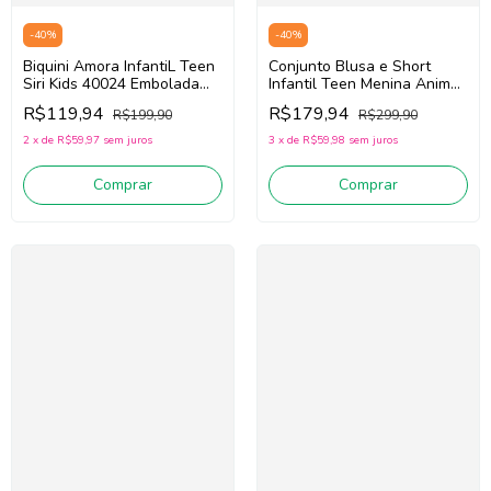
-
40
%
-
40
%
Conjunto Blusa e Short
Biquini Amora InfantiL Teen
Infantil Teen Menina Animé
Siri Kids 40024 Embolada
N5749 (Off White/Marinho)
(Preto/Rosa/Azul)
R$179,94
R$119,94
R$299,90
R$199,90
3
x
de
R$59,98
sem juros
2
x
de
R$59,97
sem juros
Comprar
Comprar