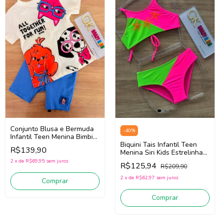
Conjunto Blusa e Bermuda
-
40
%
Infantil Teen Menina Bimbi
Fb121 (Off White/Azul)
Biquini Tais Infantil Teen
R$139,90
Menina Siri Kids Estrelinha
40182 (Verde/Rosa)
2
x
de
R$69,95
sem juros
R$125,94
R$209,90
2
x
de
R$62,97
sem juros
Comprar
Comprar