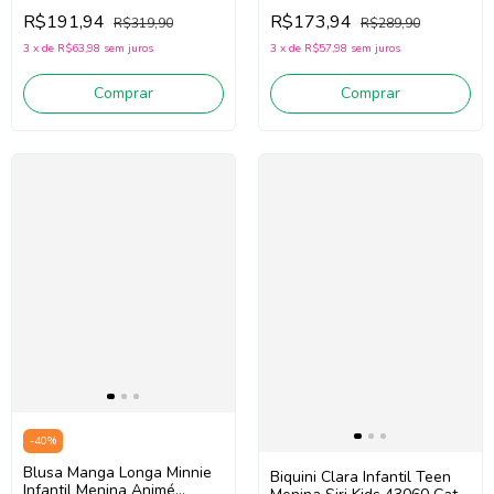
(Jeans Médio)
Momi H7079 (Off White
R$191,94
R$173,94
R$319,90
R$289,90
/Vinho)
3
x
de
R$63,98
sem juros
3
x
de
R$57,98
sem juros
Comprar
Comprar
-
40
%
Blusa Manga Longa Minnie
Biquini Clara Infantil Teen
Infantil Menina Animé