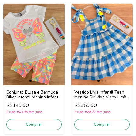
Conjunto Blusa e Bermuda
Vestido Livia Infantil Teen
Biker Infantil Menina Infanti
Menina Siri kids Vichy Limão
95319 (Branco/Rosa)
43284 (Azul/Off White)
R$149,90
R$389,90
2
x
de
R$74,95
sem juros
7
x
de
R$55,70
sem juros
Comprar
Comprar