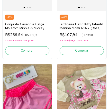
-
40
%
-
40
%
Conjunto Casaco e Calça
Jardineira Hello Kitty Infantil
Moletom Minnie & Mickey
Menina Momi J7027 (Rosa)
Infantil Menina Animé P6491
R$239,94
R$107,94
R$399,90
R$179,90
(Bege)
4
x
de
R$59,99
sem juros
2
x
de
R$53,97
sem juros
Comprar
Comprar