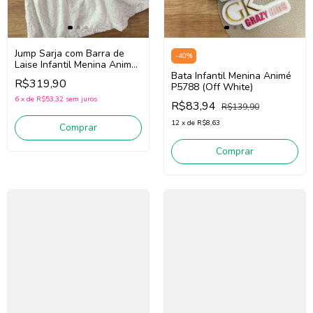
Jump Sarja com Barra de
-
40
%
Laise Infantil Menina Animé
P5836 (Off White)
Bata Infantil Menina Animé
R$319,90
P5788 (Off White)
6
x
de
R$53,32
sem juros
R$83,94
R$139,90
12
x
de
R$8,63
Comprar
Comprar