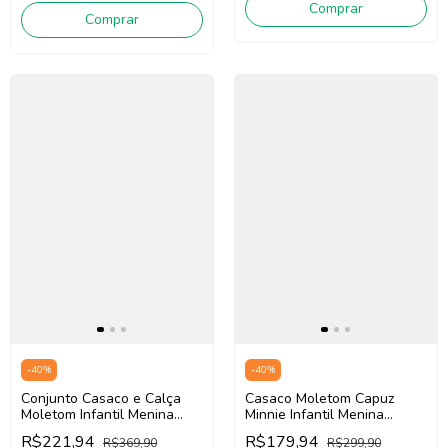
Comprar
Comprar
-
40
%
-
40
%
Conjunto Casaco e Calça
Casaco Moletom Capuz
Moletom Infantil Menina
Minnie Infantil Menina
Animé P6551 (Rosa)
Animé P6385 (Rosa)
R$221,94
R$179,94
R$369,90
R$299,90