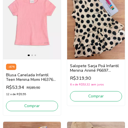
Salopete Sarja Poá Infantil
-
40
%
Menina Animé P6697
Blusa Canelada Infantil
(Bege/Preto)
R$319,90
Teen Menina Momi H6376
(Rosa)
6
x
de
R$53,32
sem juros
R$53,94
R$89,90
12
x
de
R$5,55
Comprar
Comprar