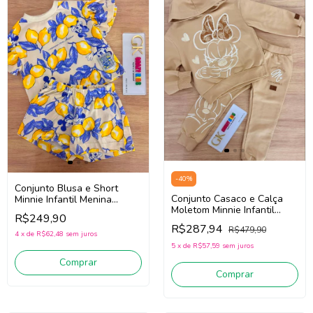
-
40
%
Conjunto Blusa e Short
Conjunto Casaco e Calça
Minnie Infantil Menina
Moletom Minnie Infantil
Animé P6718
R$249,90
Teen Menina Animé N5650
(Bege/Amarelo/Azul)
R$287,94
R$479,90
(Bege)
4
x
de
R$62,48
sem juros
5
x
de
R$57,59
sem juros
Comprar
Comprar