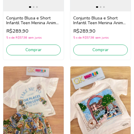
Conjunto Blusa e Short
Conjunto Blusa e Short
Infantil Teen Menina Animé
Infantil Teen Menina Animé
N6040 (Off White/Azul)
N6085 (Bege/Amarelo)
R$289,90
R$289,90
5
x
de
R$57,98
sem juros
5
x
de
R$57,98
sem juros
Comprar
Comprar