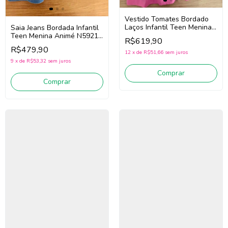
Vestido Tomates Bordado
Laços Infantil Teen Menina
Saia Jeans Bordada Infantil
Animé P6671 (Rosa)
Teen Menina Animé N5921
R$619,90
(Azul)
R$479,90
12
x
de
R$51,66
sem juros
9
x
de
R$53,32
sem juros
Comprar
Comprar