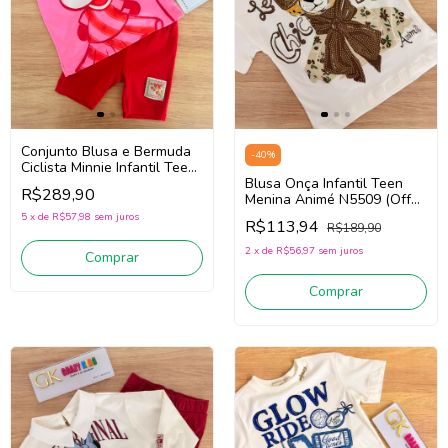
Conjunto Blusa e Bermuda
-
40
%
Ciclista Minnie Infantil Teen
Menina Animé P6705
Blusa Onça Infantil Teen
R$289,90
(Rosa/Vermelho)
Menina Animé N5509 (Off
White)
5
x
de
R$57,98
sem juros
R$113,94
R$189,90
2
x
de
R$56,97
sem juros
Comprar
Comprar