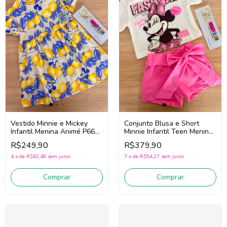
Vestido Minnie e Mickey
Conjunto Blusa e Short
Infantil Menina Animé P6666
Minnie Infantil Teen Menina
(Bege/Amarelo/Azul)
Animé N6082 (Off
R$249,90
R$379,90
White/Rosa)
4
x
de
R$62,48
sem juros
7
x
de
R$54,27
sem juros
Comprar
Comprar