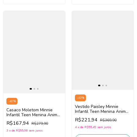
-
40
%
-
40
%
Vestido Paisley Minnie
Casaco Moletom Minnie
Infantil Teen Menina Animé
Infantil Teen Menina Animé
N5553 (Bege Escuro)
R$221,94
N5358 (Off White/Bege)
R$369,90
R$167,94
R$279,90
4
x
de
R$55,49
sem juros
3
x
de
R$55,98
sem juros