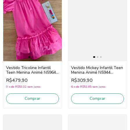
Vestido Tricoline Infantil
Vestido Mickey Infantil Teen
Teen Menina Animé N5964
Menina Animé N5944
(Rosa)
(Amarelo)
R$479,90
R$309,90
9
x
de
R$53,32
sem juros
6
x
de
R$51,65
sem juros
Comprar
Comprar