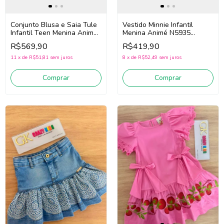
Conjunto Blusa e Saia Tule
Vestido Minnie Infantil
Infantil Teen Menina Animé
Menina Animé N5935
N6400 (Off White/Azul)
(Roxo/Verde)
R$569,90
R$419,90
11
x
de
R$51,81
sem juros
8
x
de
R$52,49
sem juros
Comprar
Comprar