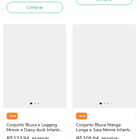
Comprar
-
40
%
-
40
%
Conjunto Blusa e Legging
Conjunto Blusa Manga
Minnie e Daisy duck Infantil
Longa e Saia Minnie Infantil
Teen Animé N5668 (Off
Animé P6513
R$233,94
R$209,94
R$389,90
R$349,90