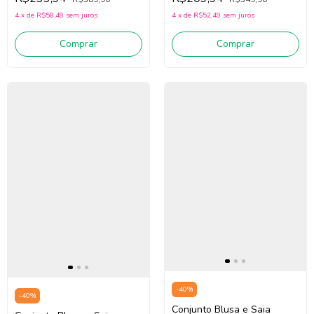
White/Lilás)
(Bege/Vermelho)
4
x
de
R$58,49
sem juros
4
x
de
R$52,49
sem juros
Comprar
Comprar
-
40
%
-
40
%
Conjunto Blusa e Saia