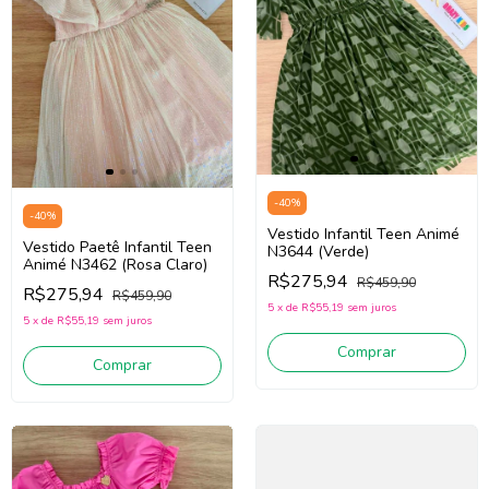
-
40
%
-
40
%
Vestido Infantil Teen Animé
Vestido Paetê Infantil Teen
N3644 (Verde)
Animé N3462 (Rosa Claro)
R$275,94
R$459,90
R$275,94
R$459,90
5
x
de
R$55,19
sem juros
5
x
de
R$55,19
sem juros
Comprar
Comprar