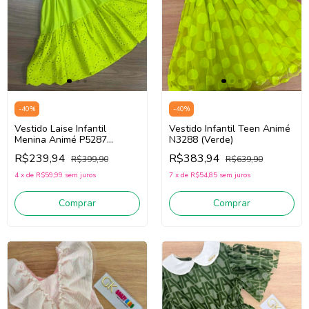
-
40
%
-
40
%
Vestido Laise Infantil
Vestido Infantil Teen Animé
Menina Animé P5287
N3288 (Verde)
(Verde)
R$239,94
R$383,94
R$399,90
R$639,90
4
x
de
R$59,99
sem juros
7
x
de
R$54,85
sem juros
Comprar
Comprar