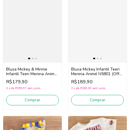
Blusa Mickey & Minnie
Blusa Mickey Infantil Teen
Infantil Teen Menina Animé
Menina Animé N5801 (Off
P6640 (Off White)
White/Amarelo)
R$179,90
R$189,90
3
x
de
R$59,97
sem juros
3
x
de
R$63,30
sem juros
Comprar
Comprar