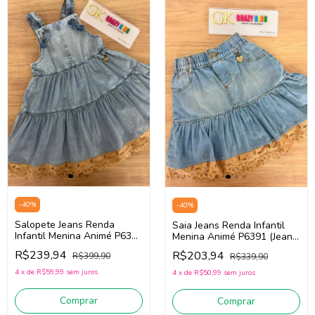
-
40
%
-
40
%
Salopete Jeans Renda
Saia Jeans Renda Infantil
Infantil Menina Animé P6384
Menina Animé P6391 (Jeans
(Jeans Claro)
Claro)
R$239,94
R$203,94
R$399,90
R$339,90
4
x
de
R$59,99
sem juros
4
x
de
R$50,99
sem juros
Comprar
Comprar