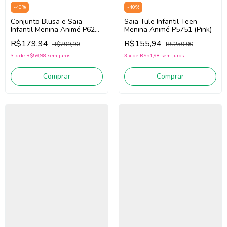
-
40
%
-
40
%
Conjunto Blusa e Saia
Saia Tule Infantil Teen
Infantil Menina Animé P6270
Menina Animé P5751 (Pink)
(Off White/Rosa)
R$179,94
R$155,94
R$299,90
R$259,90
3
x
de
R$59,98
sem juros
3
x
de
R$51,98
sem juros
Comprar
Comprar