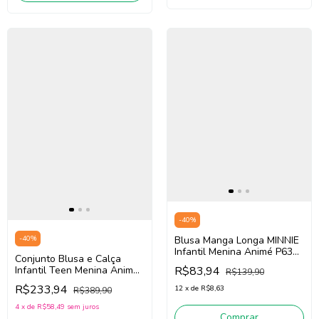
-
40
%
-
40
%
Blusa Manga Longa MINNIE
Infantil Menina Animé P6351
Conjunto Blusa e Calça
(Preto)
Infantil Teen Menina Animé
R$83,94
R$139,90
N5739 (Off White/Preto)
R$233,94
12
x
de
R$8,63
R$389,90
4
x
de
R$58,49
sem juros
Comprar