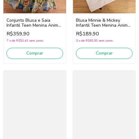
Blusa Minnie & Mickey
Conjunto Blusa e Saia
Infantil Teen Menina Animé
Infantil Teen Menina Animé
N5795 (Off White)
N6400 (Off White/Azul)
R$189,90
R$359,90
3
x
de
R$63,30
sem juros
7
x
de
R$51,41
sem juros
Comprar
Comprar