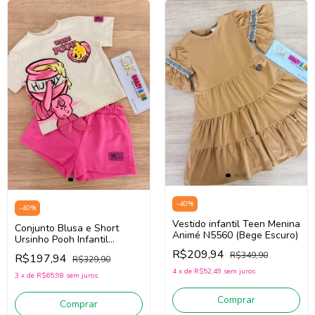
-
40
%
-
40
%
Vestido infantil Teen Menina
Conjunto Blusa e Short
Animé N5560 (Bege Escuro)
Ursinho Pooh Infantil
Menina Animé P6510 (Off
R$209,94
R$349,90
R$197,94
R$329,90
White/Rosa)
4
x
de
R$52,49
sem juros
3
x
de
R$65,98
sem juros
Comprar
Comprar