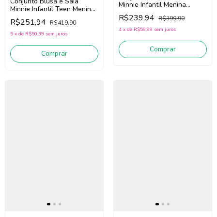
Conjunto Blusa e Saia
Minnie Infantil Menina
Minnie Infantil Teen Menina
Animé P6264 (Off
Animé N5349 (Off
R$239,94
R$399,90
White/Rosa)
R$251,94
R$419,90
White/Rosa)
4
x
de
R$59,99
sem juros
5
x
de
R$50,39
sem juros
Comprar
Comprar