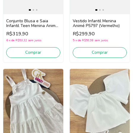
Conjunto Blusa e Saia
Vestido Infantil Menina
Infantil Teen Menina Animé
Animé P5797 (Vermelho)
N6084 (Bege/Amarelo)
R$319,90
R$299,90
6
x
de
R$53,32
sem juros
5
x
de
R$59,98
sem juros
Comprar
Comprar