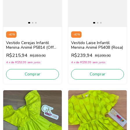
-
40
%
-
40
%
Vestido Cerejas Infantil
Vestido Laise Infantil
Menina Animé P5814 (Off
Menina Animé P5408 (Rosa)
White)
R$215,94
R$239,94
R$359,90
R$399,90
4
x
de
R$53,99
sem juros
4
x
de
R$59,99
sem juros
Comprar
Comprar