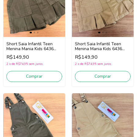
Short Saia Infantil Teen
Short Saia Infantil Teen
Menina Mania Kids 6436
Menina Mania Kids 6436
(Verde)
(Caqui)
R$149,90
R$149,90
2
x
de
R$74,95
sem juros
2
x
de
R$74,95
sem juros
Comprar
Comprar