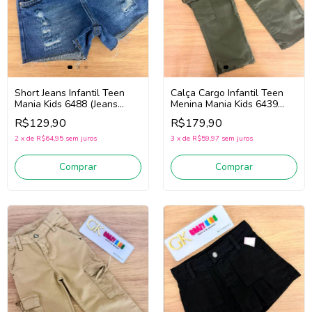
Calça Cargo Infantil Teen
Short Jeans Infantil Teen
Menina Mania Kids 6439
Mania Kids 6488 (Jeans
(Verde)
Médio)
R$179,90
R$129,90
3
x
de
R$59,97
sem juros
2
x
de
R$64,95
sem juros
Comprar
Comprar