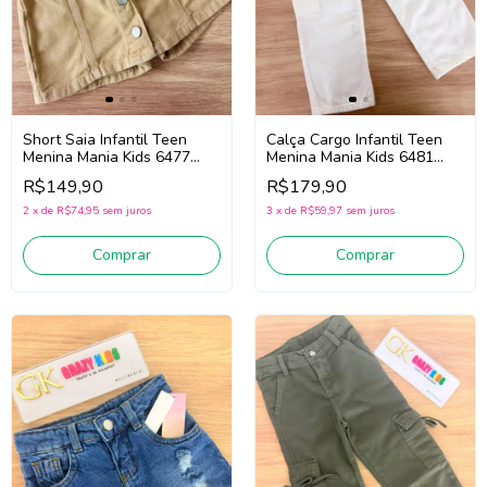
Short Saia Infantil Teen
Calça Cargo Infantil Teen
Menina Mania Kids 6477
Menina Mania Kids 6481
(Caqui)
(Off White)
R$149,90
R$179,90
2
x
de
R$74,95
sem juros
3
x
de
R$59,97
sem juros
Comprar
Comprar