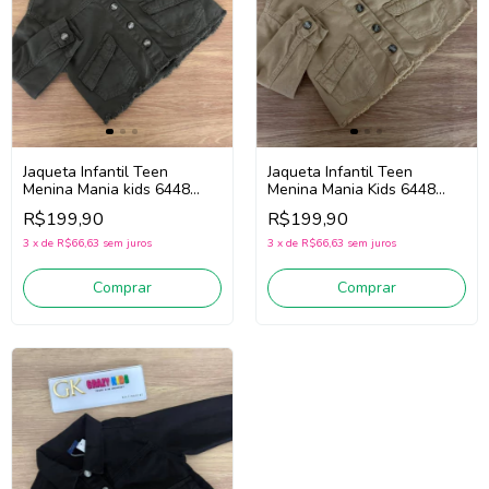
Jaqueta Infantil Teen
Jaqueta Infantil Teen
Menina Mania kids 6448
Menina Mania Kids 6448
(Verde)
(Caqui)
R$199,90
R$199,90
3
x
de
R$66,63
sem juros
3
x
de
R$66,63
sem juros
Comprar
Comprar