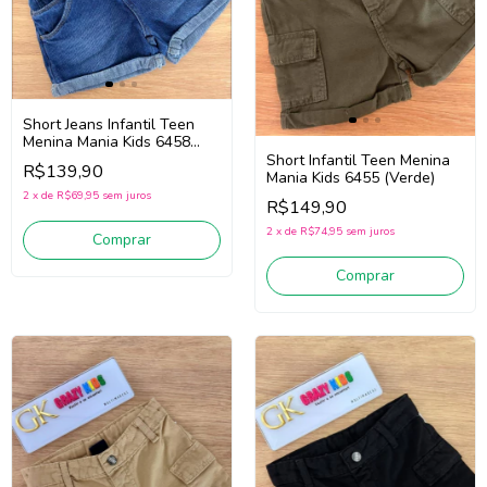
Short Jeans Infantil Teen
Menina Mania Kids 6458
(Jeans escuro)
Short Infantil Teen Menina
R$139,90
Mania Kids 6455 (Verde)
2
x
de
R$69,95
sem juros
R$149,90
2
x
de
R$74,95
sem juros
Comprar
Comprar