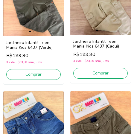
Jardineira Infantil Teen
Jardineira Infantil Teen
Mania Kids 6437 (Caqui)
Mania Kids 6437 (Verde)
R$189,90
R$189,90
3
x
de
R$63,30
sem juros
3
x
de
R$63,30
sem juros
Comprar
Comprar