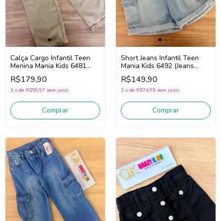
Calça Cargo Infantil Teen
Short Jeans Infantil Teen
Menina Mania Kids 6481
Mania Kids 6492 (Jeans
(Caqui)
Claro)
R$179,90
R$149,90
3
x
de
R$59,97
sem juros
2
x
de
R$74,95
sem juros
Comprar
Comprar