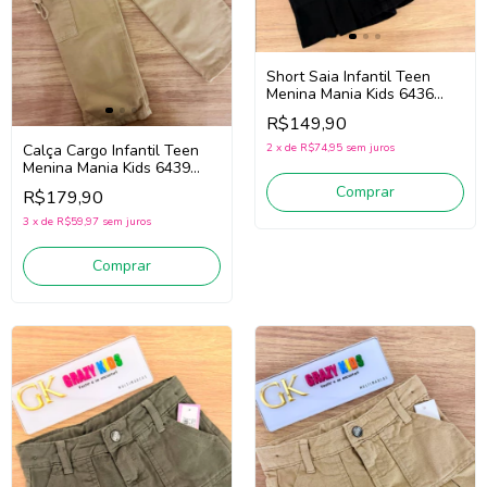
Short Saia Infantil Teen
Menina Mania Kids 6436
(Preto)
R$149,90
Calça Cargo Infantil Teen
2
x
de
R$74,95
sem juros
Menina Mania Kids 6439
(Caqui)
Comprar
R$179,90
3
x
de
R$59,97
sem juros
Comprar