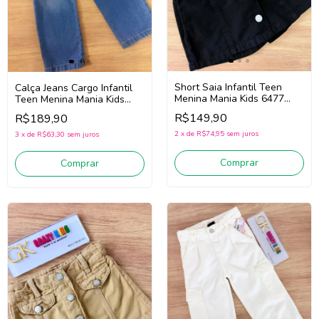
Short Saia Infantil Teen
Calça Jeans Cargo Infantil
Menina Mania Kids 6477
Teen Menina Mania Kids
(Preto)
6497 (Jeans Escuro)
R$149,90
R$189,90
2
x
de
R$74,95
sem juros
3
x
de
R$63,30
sem juros
Comprar
Comprar