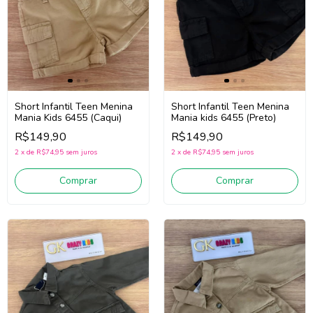
Short Infantil Teen Menina
Short Infantil Teen Menina
Mania Kids 6455 (Caqui)
Mania kids 6455 (Preto)
R$149,90
R$149,90
2
x
de
R$74,95
sem juros
2
x
de
R$74,95
sem juros
Comprar
Comprar