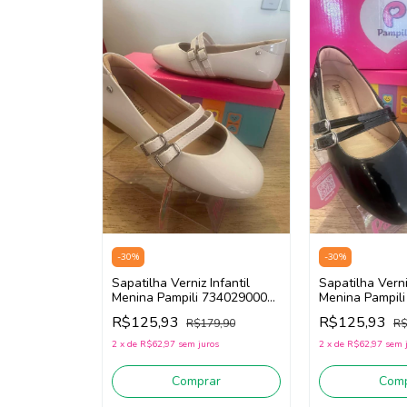
-
30
%
-
30
%
Sapatilha Verniz Infantil
Sapatilha Verni
Menina Pampili 734029000
Menina Pampil
(branco)
(preto)
R$125,93
R$125,93
R$179,90
R$
2
x
de
R$62,97
sem juros
2
x
de
R$62,97
sem 
Comprar
Comp