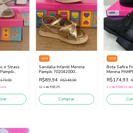
-
40
%
-
30
%
s e Strass
Sandália Infantil Menina
Bota Safira Fi
 Pampili
Pampili 702042000
Menina PAMPI
anco)
(Dourado)
(preto)
R$89,94
R$174,93
179,90
R$149,90
R
juros
12
x
de
R$9,25
3
x
de
R$58,31
sem
rar
Comprar
Co