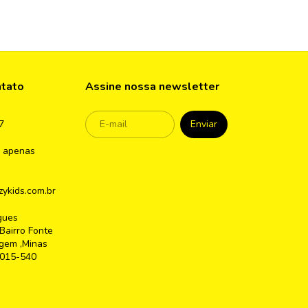
ntato
Assine nossa newsletter
7
 apenas
ykids.com.br
gues
Bairro Fonte
gem ,Minas
2015-540