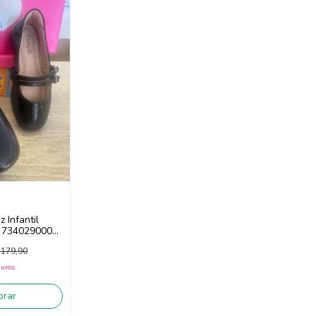
z Infantil
i 734029000
179,90
juros
rar