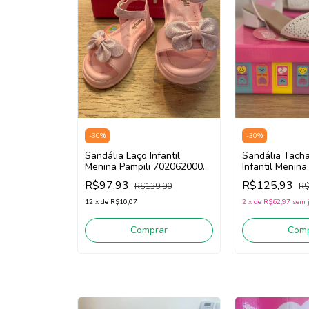
-
30
%
-
30
%
Sandália Laço Infantil
Sandália Tacha
Menina Pampili 702062000
Infantil Menina
(Rosa)
526067000 (Br
R$97,93
R$125,93
R$139,90
R$
12
x
de
R$10,07
2
x
de
R$62,97
sem 
Comprar
Comp