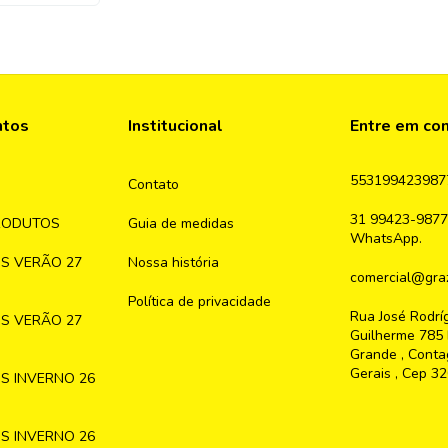
ntos
Institucional
Entre em co
553199423987
Contato
31 99423-9877
RODUTOS
Guia de medidas
WhatsApp.
S VERÃO 27
Nossa história
comercial@graz
Política de privacidade
Rua José Rodrí
S VERÃO 27
Guilherme 785 
Grande , Conta
Gerais , Cep 3
S INVERNO 26
S INVERNO 26