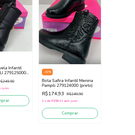
vela Infantil
-
30
%
LI 279125000
Bota Safira Infantil Menina
$249,90
Pampili 279124000 (preto)
 juros
R$174,93
R$249,90
mprar
3
x
de
R$58,31
sem juros
Comprar