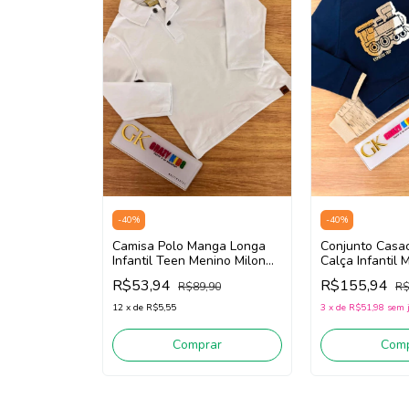
-
40
%
-
40
%
Camisa Polo Manga Longa
Conjunto Casa
Infantil Teen Menino Milon
Calça Infantil 
2000993 (Branco)
2001533 (Mari
R$53,94
R$155,94
R$89,90
R$
12
x
de
R$5,55
3
x
de
R$51,98
sem 
Comprar
Comp