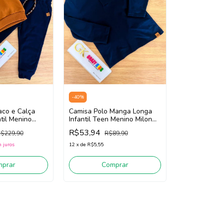
-
40
%
aco e Calça
Camisa Polo Manga Longa
til Menino
Infantil Teen Menino Milon
1
2000993 (Marinho)
R$53,94
$229,90
R$89,90
)
 juros
12
x
de
R$5,55
mprar
Comprar