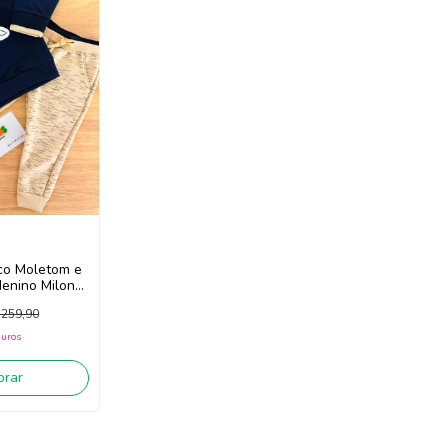
co Moletom e
Menino Milon
nho/Bege)
259,90
juros
rar