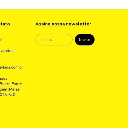
ntato
Assine nossa newsletter
7
 apenas
ykids.com.br
gues
Bairro Fonte
gem ,Minas
2015-540