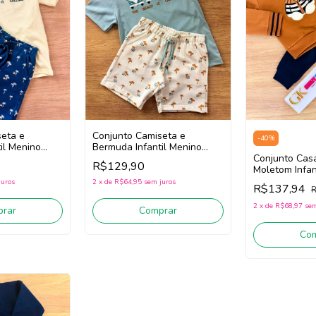
seta e
Conjunto Camiseta e
-
40
%
il Menino
Bermuda Infantil Menino
Milon 2001790 (Azul/Off
Conjunto Cas
R$129,90
White)
Moletom Infan
Milon 200153
juros
2
x
de
R$64,95
sem juros
R$137,94
R
(Ocre/Marinho
2
x
de
R$68,97
sem
rar
Comprar
Co