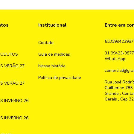
ntos
Institucional
Entre em co
553199423987
Contato
31 99423-9877
RODUTOS
Guia de medidas
WhatsApp.
S VERÃO 27
Nossa história
comercial@graz
Política de privacidade
Rua José Rodrí
S VERÃO 27
Guilherme 785 
Grande , Conta
Gerais , Cep 3
S INVERNO 26
S INVERNO 26