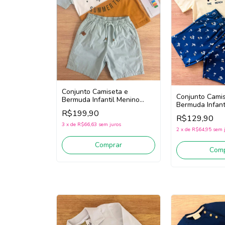
Conjunto Camiseta e
Conjunto Cami
Bermuda Infantil Menino
Bermuda Infant
Milon 2001795 (Azul/Bege
R$199,90
Milon 2001790
Escuro)
R$129,90
(Amarelo/Azul)
3
x
de
R$66,63
sem juros
2
x
de
R$64,95
sem 
Comprar
Comp