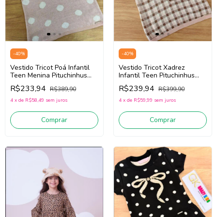
-
40
%
-
40
%
Vestido Tricot Poá Infantil
Vestido Tricot Xadrez
Teen Menina Pituchinhus
Infantil Teen Pituchinhus
30215 (Rosa Claro)
30203 (Marrom/Off White)
R$233,94
R$239,94
R$389,90
R$399,90
4
x
de
R$58,49
sem juros
4
x
de
R$59,99
sem juros
Comprar
Comprar