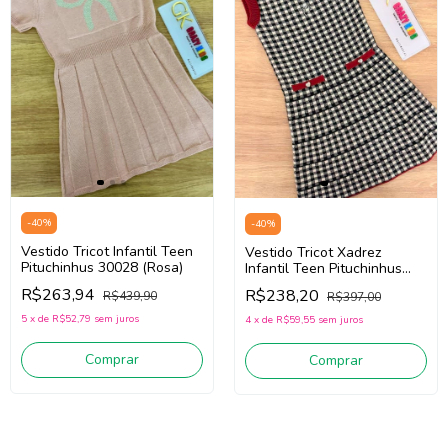
-
40
%
-
40
%
Vestido Tricot Infantil Teen
Vestido Tricot Xadrez
Pituchinhus 30028 (Rosa)
Infantil Teen Pituchinhus
30005 (Preto/Off
R$263,94
R$238,20
R$439,90
R$397,00
White/Vermelho)
5
x
de
R$52,79
sem juros
4
x
de
R$59,55
sem juros
Comprar
Comprar