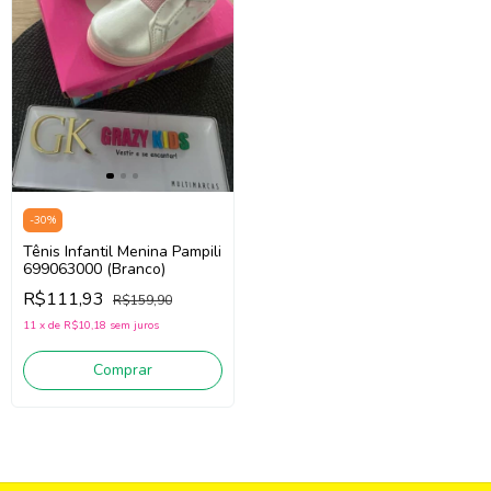
-
30
%
Tênis Infantil Menina Pampili
699063000 (Branco)
R$111,93
R$159,90
11
x
de
R$10,18
sem juros
Comprar