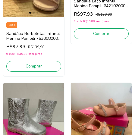
Sandália Laço Infantil
Menina Pampili 642102000
(Prata)
R$97,93
R$139,90
9
x
de
R$10,88
sem juros
-
30
%
Sandália Borboletas Infantil
Comprar
Menina Pampili 763008000
(Nude Irise)
R$97,93
R$139,90
9
x
de
R$10,88
sem juros
Comprar