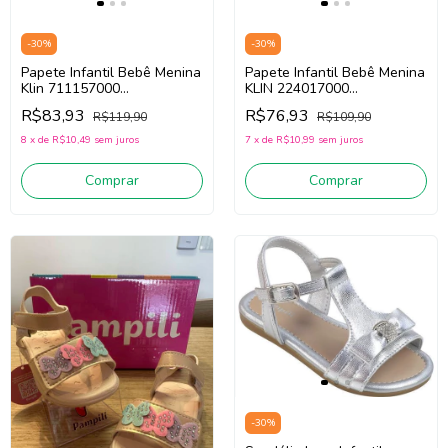
-
30
%
-
30
%
Papete Infantil Bebê Menina
Papete Infantil Bebê Menina
Klin 711157000
KLIN 224017000
(Marinho/Rosa)
(Marinho/Rosa)
R$83,93
R$76,93
R$119,90
R$109,90
8
x
de
R$10,49
sem juros
7
x
de
R$10,99
sem juros
Comprar
Comprar
-
30
%