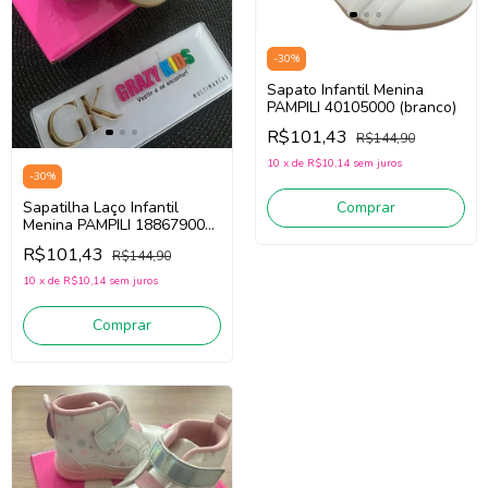
-
30
%
Sapato Infantil Menina
PAMPILI 40105000 (branco)
R$101,43
R$144,90
10
x
de
R$10,14
sem juros
-
30
%
Sapatilha Laço Infantil
Comprar
Menina PAMPILI 188679000
(areia)
R$101,43
R$144,90
10
x
de
R$10,14
sem juros
Comprar