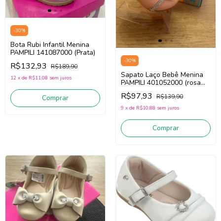
-
30
%
Bota Rubi Infantil Menina
PAMPILI 141087000 (Prata)
-
30
%
R$132,93
R$189,90
Sapato Laço Bebê Menina
12
x
de
R$11,08
sem juros
PAMPILI 401052000 (rosa
novo)
R$97,93
R$139,90
Comprar
9
x
de
R$10,88
sem juros
Comprar