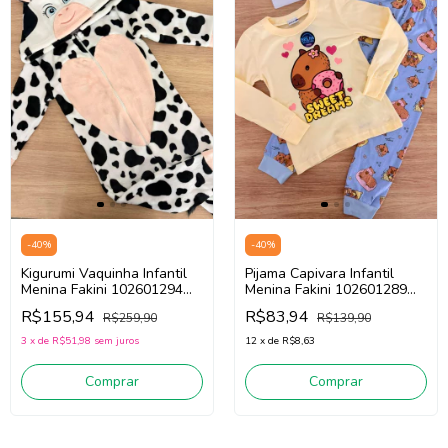
-
40
%
-
40
%
Kigurumi Vaquinha Infantil
Pijama Capivara Infantil
Menina Fakini 102601294
Menina Fakini 102601289
(Preto/Branco)
(Amarelo/Azul)
R$155,94
R$83,94
R$259,90
R$139,90
3
x
de
R$51,98
sem juros
12
x
de
R$8,63
Comprar
Comprar