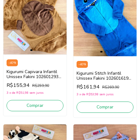
-
40
%
-
40
%
Kigurumi Capivara Infantil
Kigurumi Stitch Infantil
Unissex Fakini 102601293
Unissex Fakini 102601619
(Marrom)
(Azul)
R$155,94
R$259,90
R$161,94
R$269,90
3
x
de
R$51,98
sem juros
3
x
de
R$53,98
sem juros
Comprar
Comprar