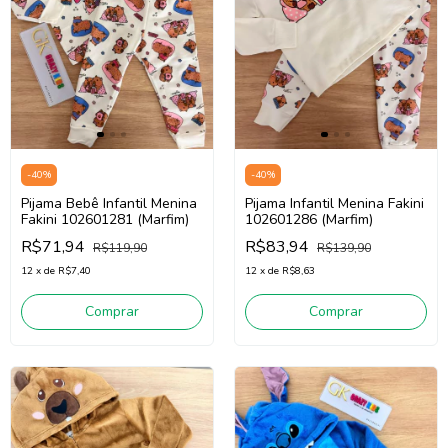
-
40
%
-
40
%
Pijama Bebê Infantil Menina
Pijama Infantil Menina Fakini
Fakini 102601281 (Marfim)
102601286 (Marfim)
R$71,94
R$83,94
R$119,90
R$139,90
12
x
de
R$7,40
12
x
de
R$8,63
Comprar
Comprar