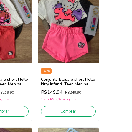
-
40
%
a e short Hello
Conjunto Blusa e short Hello
 Teen Menina
kitty Infantil Teen Menina
Off
Momi J6818 (Off White/Rosa)
R$149,94
$219,90
R$249,90
ho)
 juros
2
x
de
R$74,97
sem juros
mprar
Comprar