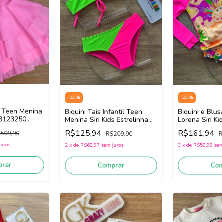
-
40
%
-
40
%
il Teen Menina
Biquini Tais Infantil Teen
Biquini e Blu
03123250
Menina Siri Kids Estrelinha
Lorena Siri Ki
40182 (Verde/Rosa)
40267 (Rosa/L
R$125,94
R$161,94
509,90
R$209,90
R
juros
2
x
de
R$62,97
sem juros
3
x
de
R$53,98
sem
rar
Comprar
Co