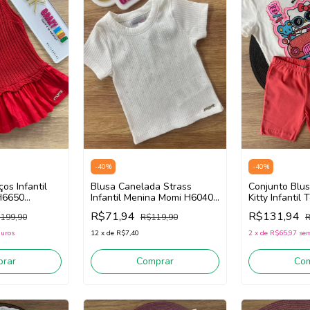
-
40
%
-
40
%
ços Infantil
Blusa Canelada Strass
Conjunto Blus
H6650
Infantil Menina Momi H6040
Kitty Infantil
(Off White)
Momi J6798 (
R$71,94
R$131,94
199,90
R$119,90
R
White/Vermel
juros
12
x
de
R$7,40
2
x
de
R$65,97
sem
rar
Comprar
Co