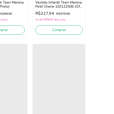
til Teen Menina
Vestido Infantil Teen Menina
Preto)
Petit Cherie 103122506 (Off
White/Rosa/Verde)
R$227,94
$369,90
R$379,90
 juros
4
x
de
R$56,99
sem juros
mprar
Comprar