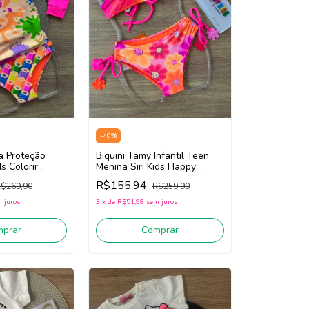
-
40
%
sa Proteção
Biquini Tamy Infantil Teen
ds Colorir
Menina Siri Kids Happy
aranja)
Flower 40032 (Rosa/Laranja)
R$155,94
$269,90
R$259,90
 juros
3
x
de
R$51,98
sem juros
mprar
Comprar