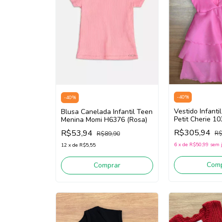
-
40
%
-
40
%
Vestido Infant
Blusa Canelada Infantil Teen
Petit Cherie 1
Menina Momi H6376 (Rosa)
(Rosa)
R$305,94
R$53,94
R$
R$89,90
6
x
de
R$50,99
sem 
12
x
de
R$5,55
Comp
Comprar