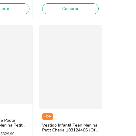
mprar
Comprar
-
40
%
de Poule
Menina Petit
Vestido Infantil Teen Menina
2126
Petit Cherie 103124406 (Off
$329,90
White/Preto)