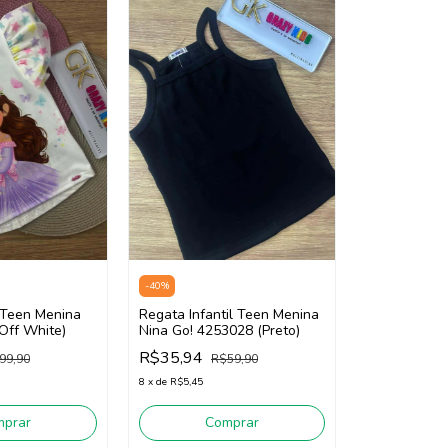
-
40
%
l Teen Menina
Regata Infantil Teen Menina
Off White)
Nina Go! 4253028 (Preto)
R$35,94
99,90
R$59,90
8
x
de
R$5,45
mprar
Comprar