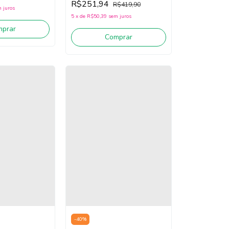
R$251,94
R$419,90
 juros
5
x
de
R$50,39
sem juros
mprar
Comprar
-
40
%