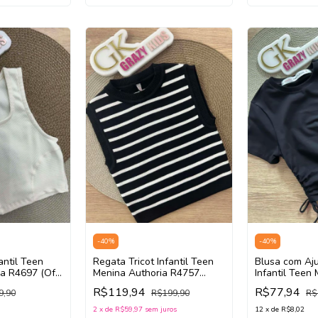
-
40
%
-
40
%
antil Teen
Regata Tricot Infantil Teen
Blusa com Aju
a R4697 (Off
Menina Authoria R4757
Infantil Teen
(Preto/Off White)
Authoria R446
R$119,94
R$77,94
9,90
R$199,90
R$
2
x
de
R$59,97
sem juros
12
x
de
R$8,02