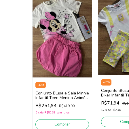
-
40
%
-
40
%
Conjunto Blus
Conjunto Blusa e Saia Minnie
Biker Infantil 
Infantil Teen Menina Animé
Kukiê 83793 (O
N5349 (Off White/Rosa)
R$71,94
R$1
White/Amarelo
R$251,94
R$419,90
12
x
de
R$7,40
5
x
de
R$50,39
sem juros
Comp
Comprar