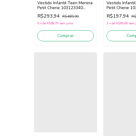
Vestido Infantil Teen Menina
Vestido Infant
Petit Cherie 103123340
Petit Cherie 1
(Rosa/Off White/Azul)
(Rosa/Verde/A
R$293,94
R$197,94
R$489,90
R$
5
x
de
R$58,79
sem juros
3
x
de
R$65,98
sem 
Comprar
Comp