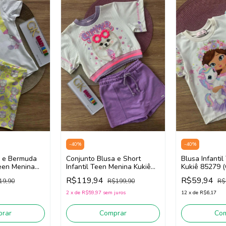
-
40
%
-
40
%
a e Bermuda
Conjunto Blusa e Short
Blusa Infanti
Teen Menina
Infantil Teen Menina Kukiê
Kukiê 85279 (
ff
84887 (Off White/Lilás)
R$119,94
R$59,94
19,90
R$199,90
R$
)
2
x
de
R$59,97
sem juros
12
x
de
R$6,17
rar
Comprar
Co