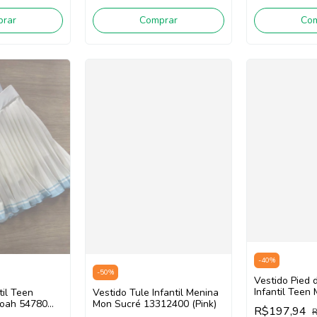
rar
Comprar
Co
-
40
%
-
50
%
Vestido Pied 
Infantil Teen 
til Teen
Vestido Tule Infantil Menina
Cherie 10312
oah 54780
Mon Sucré 13312400 (Pink)
R$197,94
R
(Preto/Azul)