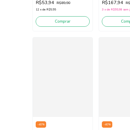
R$53,94
R$167,94
R$89,90
R$
12
x
de
R$5,55
3
x
de
R$55,98
sem 
Comprar
Comp
-
40
%
-
40
%