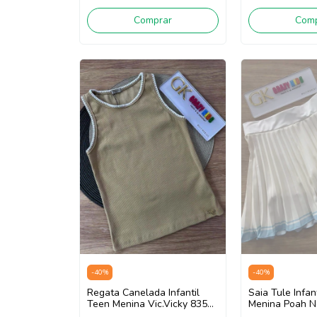
Comprar
Comp
-
40
%
-
40
%
Regata Canelada Infantil
Saia Tule Infan
Teen Menina Vic.Vicky 83539
Menina Poah N
(Bege Escuro)
(Off White)