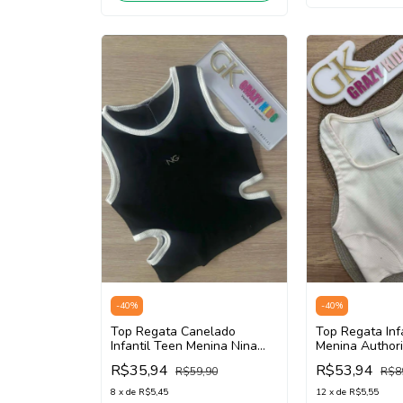
-
40
%
-
40
%
Top Regata Canelado
Top Regata Inf
Infantil Teen Menina Nina
Menina Authori
Go! 2253001 (Preto)
White)
R$35,94
R$53,94
R$59,90
R$8
8
x
de
R$5,45
12
x
de
R$5,55