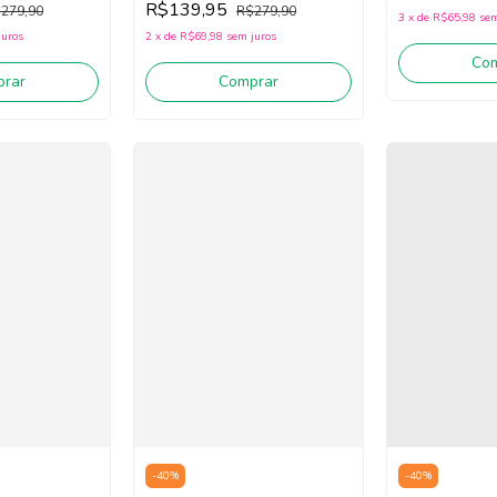
R$139,95
279,90
R$279,90
3
x
de
R$65,98
sem
juros
2
x
de
R$69,98
sem juros
Co
rar
Comprar
-
40
%
-
40
%