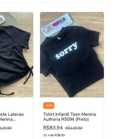
-
40
%
ste Laterais
Tshirt Infantil Teen Menina
 Menina
Authoria R5094 (Preto)
5 (Preto)
R$83,94
129,90
R$139,90
12
x
de
R$8,63