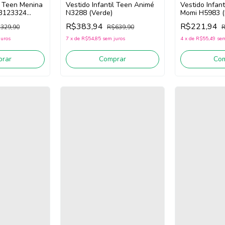
il Teen Menina
Vestido Infan
Vestido Infantil Teen Animé
03123324
Momi H5983 (
N3288 (Verde)
marelo)
R$221,94
R$383,94
329,90
R
R$639,90
juros
4
x
de
R$55,49
sem
7
x
de
R$54,85
sem juros
rar
Co
Comprar