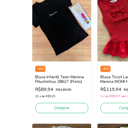
-
40
%
-
40
%
Blusa Infantil Teen Menina
Blusa Tricot La
Pituchinhus 28627 (Preto)
Menina MOMI 
(Vermelho)
R$89,94
R$119,94
R$149,90
R$
12
x
de
R$9,25
2
x
de
R$59,97
sem 
Comprar
Comp