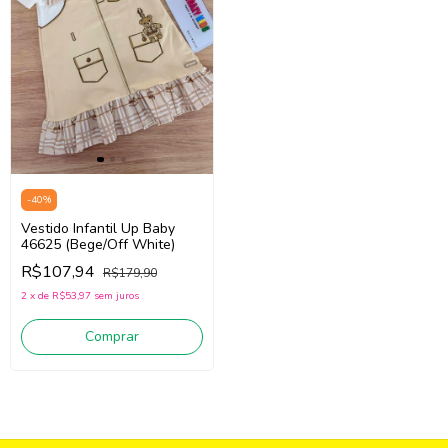
-
40
%
Vestido Infantil Up Baby
46625 (Bege/Off White)
R$107,94
R$179,90
2
x
de
R$53,97
sem juros
Comprar