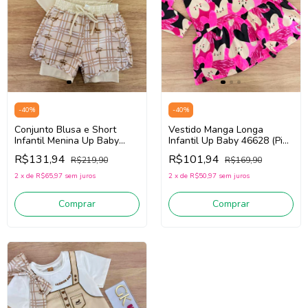
-
40
%
-
40
%
Conjunto Blusa e Short
Vestido Manga Longa
Infantil Menina Up Baby
Infantil Up Baby 46628 (Pink
46606 (Bege Claro)
/Off White)
R$131,94
R$101,94
R$219,90
R$169,90
2
x
de
R$65,97
sem juros
2
x
de
R$50,97
sem juros
Comprar
Comprar