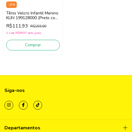
-
30
%
Tênis Velcro Infantil Menino
KLIN 199128000 (Preto com
Amarelo)
R$111,93
R$159,90
2
x
de
R$55,97
sem juros
Comprar
Siga-nos
Departamentos