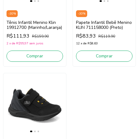
-
30
%
-
30
%
Tênis Infantil Menino Klin
Papete Infantil Bebê Menino
19912700 (Marinho/Laranja)
KLIN 711158000 (Preto)
R$111,93
R$83,93
R$159,90
R$119,90
2
x
de
R$55,97
sem juros
12
x
de
R$8,63
Comprar
Comprar