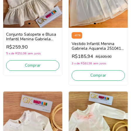
Conjunto Salopete e Blusa
-
40
%
Infantil Menina Gabriela
Aquarela 262026
Vestido Infantil Menina
R$259,90
(Bege/Branco)
Gabriela Aquarela 251041
(Azul Claro)
5
x
de
R$51,98
sem juros
R$185,94
R$309,90
3
x
de
R$61,98
sem juros
Comprar
Comprar