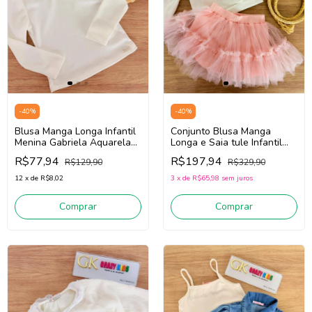
-
40
%
-
40
%
Blusa Manga Longa Infantil
Conjunto Blusa Manga
Menina Gabriela Aquarela
Longa e Saia tule Infantil
261057 (Off White)
Menina Gabriela Aquarela
R$77,94
R$197,94
R$129,90
R$329,90
261054 (Off White/Rosa)
12
x
de
R$8,02
3
x
de
R$65,98
sem juros
Comprar
Comprar