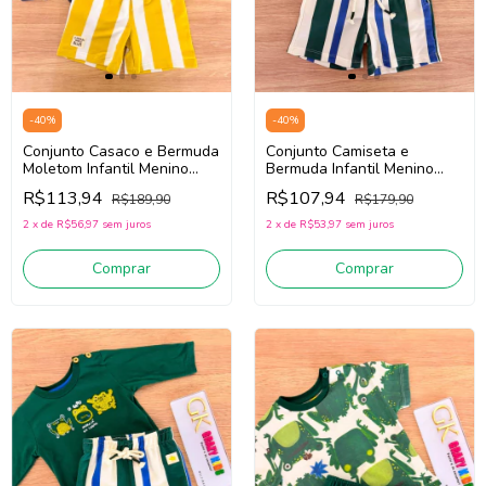
-
40
%
-
40
%
Conjunto Casaco e Bermuda
Conjunto Camiseta e
Moletom Infantil Menino
Bermuda Infantil Menino
Três e Já 62478
Três e Já 62438 ( Verde/Off
R$113,94
R$107,94
R$189,90
R$179,90
(Cinza/Amarelo)
White)
2
x
de
R$56,97
sem juros
2
x
de
R$53,97
sem juros
Comprar
Comprar