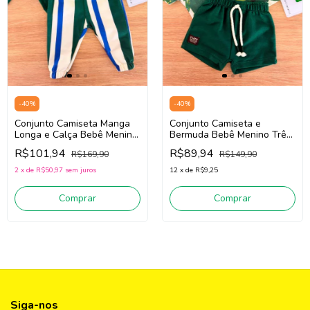
-
40
%
-
40
%
Conjunto Camiseta Manga
Conjunto Camiseta e
Longa e Calça Bebê Menino
Bermuda Bebê Menino Três
Três e Já 62436 (Verde/Off
e Já 62435 (Verde/Off
R$101,94
R$89,94
R$169,90
R$149,90
White)
White)
2
x
de
R$50,97
sem juros
12
x
de
R$9,25
Comprar
Comprar
Siga-nos