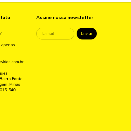
ntato
Assine nossa newsletter
7
 apenas
ykids.com.br
gues
Bairro Fonte
gem ,Minas
2015-540