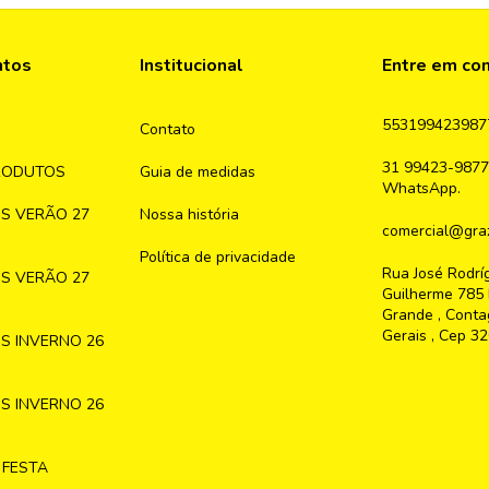
ntos
Institucional
Entre em co
553199423987
Contato
31 99423-9877
RODUTOS
Guia de medidas
WhatsApp.
S VERÃO 27
Nossa história
comercial@graz
Política de privacidade
Rua José Rodrí
S VERÃO 27
Guilherme 785 
Grande , Conta
Gerais , Cep 3
S INVERNO 26
S INVERNO 26
 FESTA