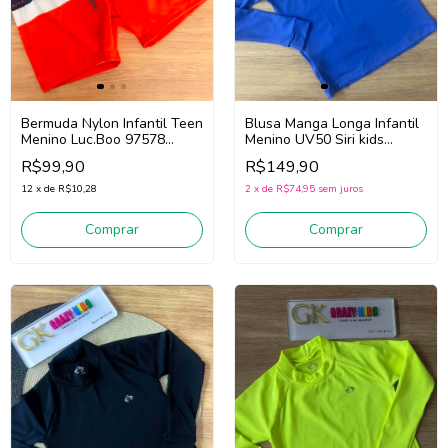
Bermuda Nylon Infantil Teen
Blusa Manga Longa Infantil
Menino Luc.Boo 97578
Menino UV50 Siri kids
(Marinho/Vermelho)
Oceano 40250 (Azul)
R$99,90
R$149,90
12
x
de
R$10,28
2
x
de
R$74,95
sem juros
Comprar
Comprar