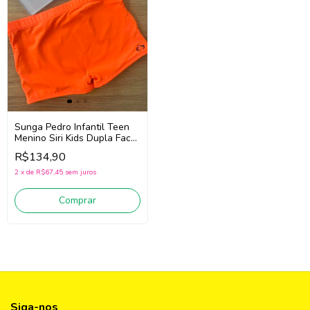
Sunga Pedro Infantil Teen
Menino Siri Kids Dupla Face
Tech 40539 (Laranja
R$134,90
Neon/Preto)
2
x
de
R$67,45
sem juros
Comprar
Siga-nos