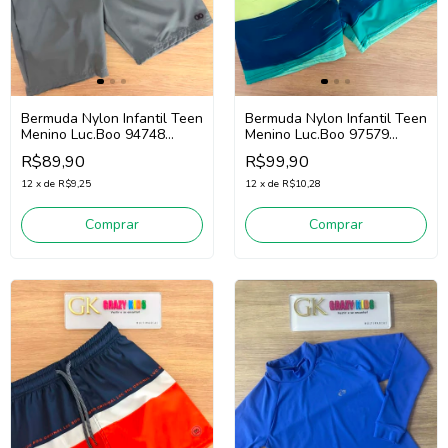
Bermuda Nylon Infantil Teen
Bermuda Nylon Infantil Teen
Menino Luc.Boo 94748
Menino Luc.Boo 97579
(Cinza Escuro)
(Marinho/Verde)
R$89,90
R$99,90
12
x
de
R$9,25
12
x
de
R$10,28
Comprar
Comprar