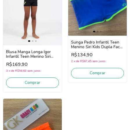
Sunga Pedro Infantil Teen
Menino Siri Kids Dupla Face
40539 (Azul /Verde)
Blusa Manga Longa Igor
R$134,90
Infantil Teen Menino Siri
Kids 40555 (Preto) Somente
2
x
de
R$67,45
sem juros
R$169,90
Blusa!
3
x
de
R$56,63
sem juros
Comprar
Comprar