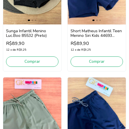
Sunga Infantil Menino
Short Matheus Infantil Teen
Luc.Boo 85532 (Preto)
Menino Siri Kids 44693
(Marinho)
R$89,90
R$89,90
12
x
de
R$9,25
12
x
de
R$9,25
Comprar
Comprar