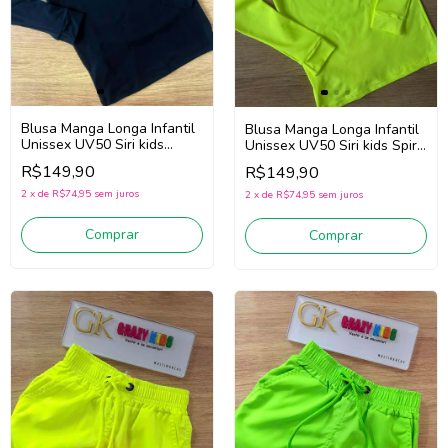
Blusa Manga Longa Infantil
Blusa Manga Longa Infantil
Unissex UV50 Siri kids
Unissex UV50 Siri kids Spirit
40250 (Preto)
40250 (Verde Neon)
R$149,90
R$149,90
2
x
de
R$74,95
sem juros
2
x
de
R$74,95
sem juros
Comprar
Comprar