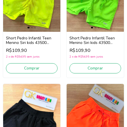
Short Pedro Infantil Teen
Short Pedro Infantil Teen
Menino Siri kids 43500
Menino Siri kids 43500
(Amarelo Fluor)
(Verde Fluor)
R$109,90
R$109,90
2
x
de
R$54,95
sem juros
2
x
de
R$54,95
sem juros
Comprar
Comprar