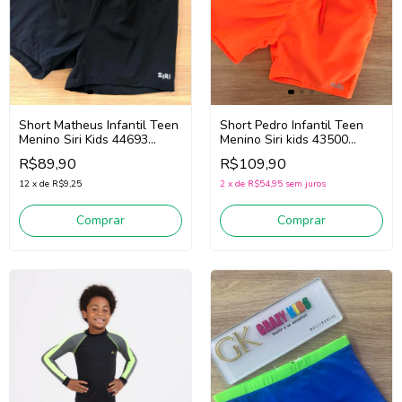
Short Matheus Infantil Teen
Short Pedro Infantil Teen
Menino Siri Kids 44693
Menino Siri kids 43500
(Preto)
(Laranja Fluor)
R$89,90
R$109,90
12
x
de
R$9,25
2
x
de
R$54,95
sem juros
Comprar
Comprar