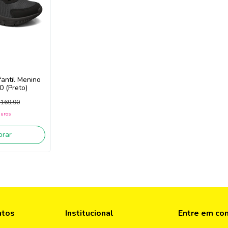
fantil Menino
 (Preto)
169,90
juros
rar
ntos
Institucional
Entre em co