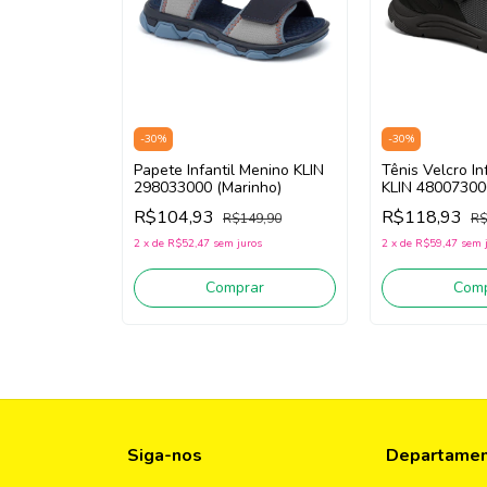
-
30
%
-
30
%
Papete Infantil Menino KLIN
Tênis Velcro In
298033000 (Marinho)
KLIN 480073000
R$104,93
R$118,93
R$149,90
R$
2
x
de
R$52,47
sem juros
2
x
de
R$59,47
sem 
Comprar
Comp
Siga-nos
Departame