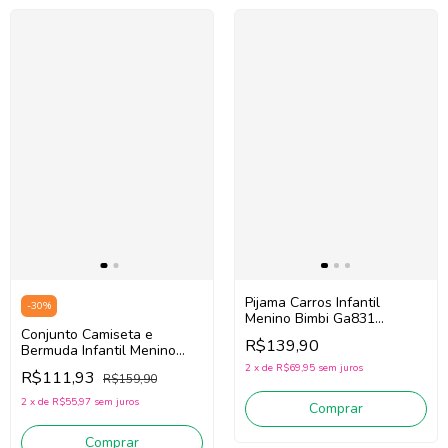
Pijama Carros Infantil
-
30
%
Menino Bimbi Ga831
Conjunto Camiseta e
(Marinho)
R$139,90
Bermuda Infantil Menino
King Joe Cj11022k
2
x
de
R$69,95
sem juros
R$111,93
R$159,90
(Bege/Preto)
2
x
de
R$55,97
sem juros
Comprar
Comprar