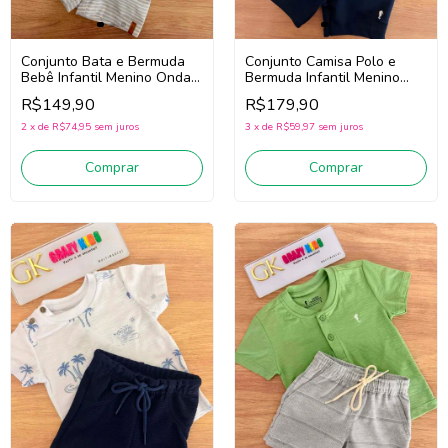
Conjunto Bata e Bermuda
Conjunto Camisa Polo e
Bebê Infantil Menino Onda
Bermuda Infantil Menino
Marinha 1263037
Onda Marinha 1263082
R$149,90
R$179,90
(Branco/Cinza)
(Creme/Marinho)
2
x
de
R$74,95
sem juros
3
x
de
R$59,97
sem juros
Comprar
Comprar