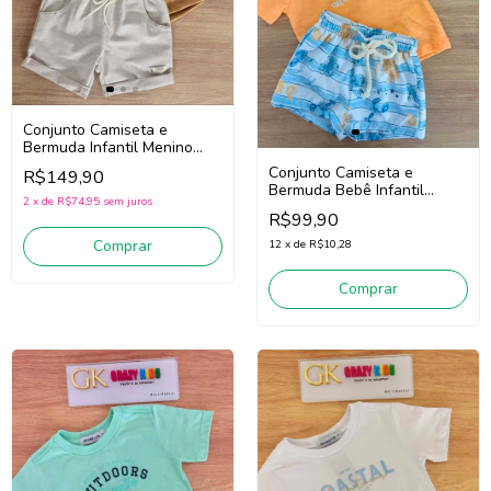
Conjunto Camiseta e
Bermuda Infantil Menino
Onda Marinha 1263075
Conjunto Camiseta e
R$149,90
(Ocre)
Bermuda Bebê Infantil
2
x
de
R$74,95
sem juros
Menino Divertto 16393
R$99,90
(Laranja/Azul)
Comprar
12
x
de
R$10,28
Comprar