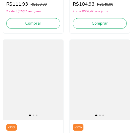
King Joe Cj11021k
Cj11029k (Off White/Azul)
R$111,93
R$104,93
R$159,90
R$149,90
(Bege/Marinho)
2
x
de
R$55,97
sem juros
2
x
de
R$52,47
sem juros
Comprar
Comprar
-
30
%
-
30
%