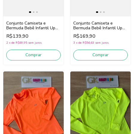
Conjunto Camiseta e
Conjunto Camiseta e
Bermuda Bebê Infantil Up
Bermuda Bebê Infantil Up
Baby 46982 (Amarelo/Bege
Baby 46987 (Off
R$139,90
R$169,90
escuro)
White/Verde)
2
x
de
R$69,95
sem juros
3
x
de
R$56,63
sem juros
Comprar
Comprar