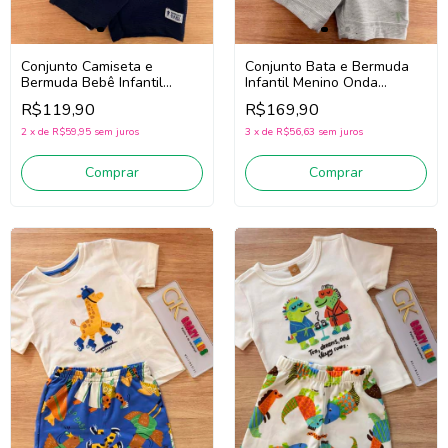
Conjunto Camiseta e
Conjunto Bata e Bermuda
Bermuda Bebê Infantil
Infantil Menino Onda
Menino Onda Marinha
Marinha 1263080
R$119,90
R$169,90
1263027 (Off
(Verde/Cinza)
White/Marinho)
2
x
de
R$59,95
sem juros
3
x
de
R$56,63
sem juros
Comprar
Comprar