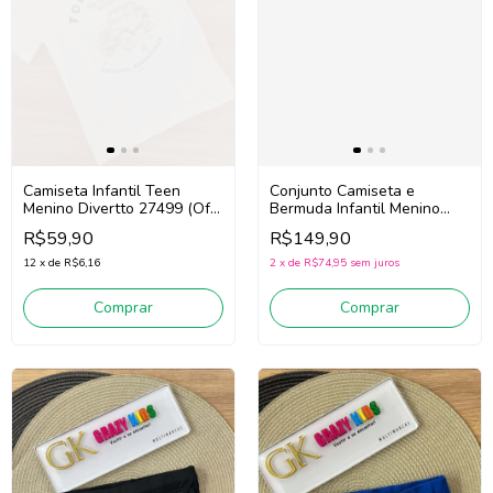
Camiseta Infantil Teen
Conjunto Camiseta e
Menino Divertto 27499 (Off
Bermuda Infantil Menino
White)
Bimbi Ga835
R$59,90
R$149,90
(Vermelho/Bege Claro)
12
x
de
R$6,16
2
x
de
R$74,95
sem juros
Comprar
Comprar