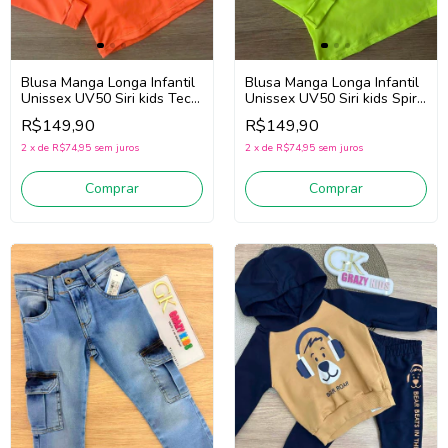
Blusa Manga Longa Infantil
Blusa Manga Longa Infantil
Unissex UV50 Siri kids Tech
Unissex UV50 Siri kids Spirit
40250 (Laranja Neon)
40250 (Verde Neon)
R$149,90
R$149,90
2
x
de
R$74,95
sem juros
2
x
de
R$74,95
sem juros
Comprar
Comprar