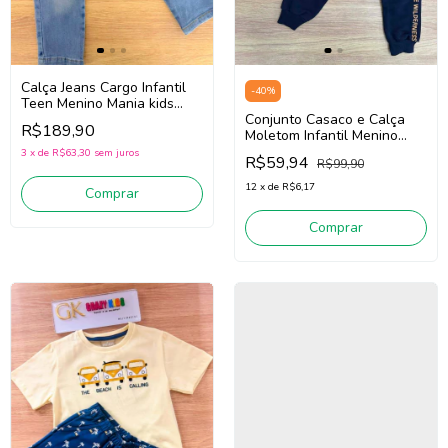
Calça Jeans Cargo Infantil
-
40
%
Teen Menino Mania kids
3402 (Jeans Médio)
Conjunto Casaco e Calça
R$189,90
Moletom Infantil Menino
Fakini 102401413
3
x
de
R$63,30
sem juros
R$59,94
R$99,90
(Bege/Marinho)
12
x
de
R$6,17
Comprar
Comprar