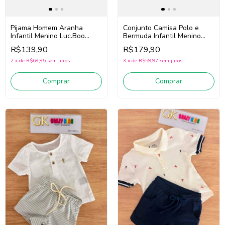
Pijama Homem Aranha
Conjunto Camisa Polo e
Infantil Menino Luc.Boo
Bermuda Infantil Menino
97068 (Marinho)
Onda Marinha 1263082
R$139,90
R$179,90
(Bege/Cinza)
2
x
de
R$69,95
sem juros
3
x
de
R$59,97
sem juros
Comprar
Comprar