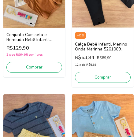
Conjunto Camiseta e
-
40
%
Bermuda Bebê Infantil
Calça Bebê Infantil Menino
Menino Onda Marinha
R$129,90
Onda Marinha 5261009
1263031 (Branco/Marrom)
(Preto)
2
x
de
R$64,95
sem juros
R$53,94
R$89,90
12
x
de
R$5,55
Comprar
Comprar