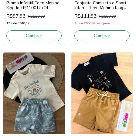
Pijama Infantil Teen Menino
Conjunto Camiseta e Short
King Joe Pj11001k (Off
Infantil Teen Menino King
White/Marinho)
Joe Cj11027k (Off
R$97,93
R$111,93
R$139,90
R$159,90
White/Amarelo)
12
x
de
R$10,07
2
x
de
R$55,97
sem juros
Comprar
Comprar