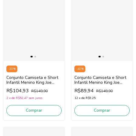
-
30
%
-
40
%
Conjunto Camiseta e Short
Conjunto Camiseta e Short
Infantil Menino King Joe
Infantil Menino King Joe
Cj09008k (Verde/Preto)
Cj09013k (Amarelo/Cáqui)
R$104,93
R$89,94
R$149,90
R$149,90
2
x
de
R$52,47
sem juros
12
x
de
R$9,25
Comprar
Comprar