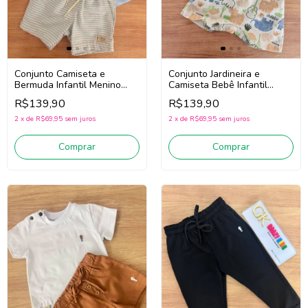
Conjunto Camiseta e
Conjunto Jardineira e
Bermuda Infantil Menino
Camiseta Bebê Infantil
Onda Marinha 1263074
Menino Divertto 16385
R$139,90
R$139,90
(Azul)
(Marrom/Off White)
2
x
de
R$69,95
sem juros
2
x
de
R$69,95
sem juros
Comprar
Comprar