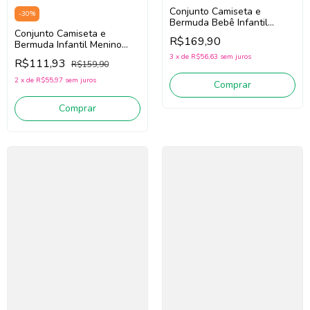
Conjunto Camiseta e
-
30
%
Bermuda Bebê Infantil
Menino Luc.Boo 97266
Conjunto Camiseta e
R$169,90
(Preto/Bege)
Bermuda Infantil Menino
King Joe Cj11033k (Off
3
x
de
R$56,63
sem juros
R$111,93
R$159,90
White/Azul)
2
x
de
R$55,97
sem juros
Comprar
Comprar