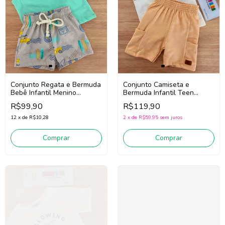
Conjunto Regata e Bermuda
Conjunto Camiseta e
Bebê Infantil Menino
Bermuda Infantil Teen
Divertto 16391
Menino Divertto 27531 (Off
R$99,90
R$119,90
(Verde/Bege)
White/Bege)
12
x
de
R$10,28
2
x
de
R$59,95
sem juros
Comprar
Comprar