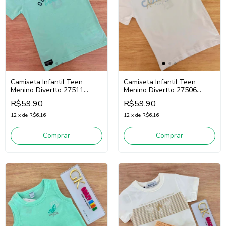
Camiseta Infantil Teen
Camiseta Infantil Teen
Menino Divertto 27506
Menino Divertto 27511
(Branco)
(Verde Claro)
R$59,90
R$59,90
12
x
de
R$6,16
12
x
de
R$6,16
Comprar
Comprar