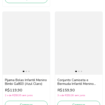
Pijama Bolas Infantil Menino
Conjunto Camiseta e
Bimbi Ga803 (Azul Claro)
Bermuda Infantil Menino
Bimbi Ga811
R$119,90
R$159,90
(Marinho/Verde)
2
x
de
R$59,95
sem juros
3
x
de
R$53,30
sem juros
Comprar
Comprar