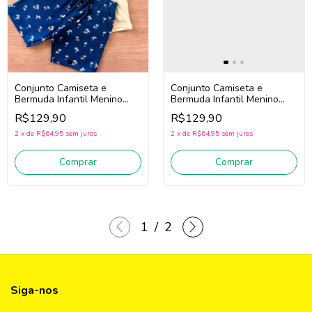
Conjunto Camiseta e
Conjunto Camiseta e
Bermuda Infantil Menino
Bermuda Infantil Menino
Milon 2001790
Milon 2001790 (Azul/Off
R$129,90
R$129,90
(Amarelo/Azul)
White)
2
x
de
R$64,95
sem juros
2
x
de
R$64,95
sem juros
Comprar
Comprar
1
/
2
Siga-nos