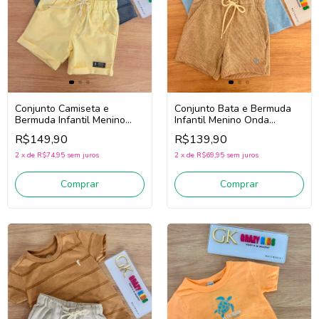
Conjunto Camiseta e
Conjunto Bata e Bermuda
Bermuda Infantil Menino
Infantil Menino Onda
Onda Marinha 1263075
Marinha 1263077
R$149,90
R$139,90
(Cinza/Amarelo)
(Azul/Bege)
2
x
de
R$74,95
sem juros
2
x
de
R$69,95
sem juros
Comprar
Comprar