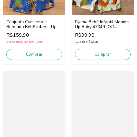
Conjunto Camiseta e
Pijama Bebê Infantil Menino
Bermuda Bebê Infantil Up
Up Baby 47049 (Off
Baby 47112 (Off
White/Verde)
R$159,90
R$99,90
White/Azul)
3
x
de
R$53,30
sem juros
12
x
de
R$10,28
Comprar
Comprar