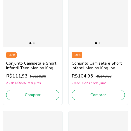
-
30
%
-
30
%
Conjunto Camiseta e Short
Conjunto Camiseta e Short
Infantil Teen Menino King
Infantil Menino King Joe
Joe Cj09022k
Cj09020k (Off
R$111,93
R$104,93
R$159,90
R$149,90
(Amarelo/Preto)
White/Amarelo)
2
x
de
R$55,97
sem juros
2
x
de
R$52,47
sem juros
Comprar
Comprar