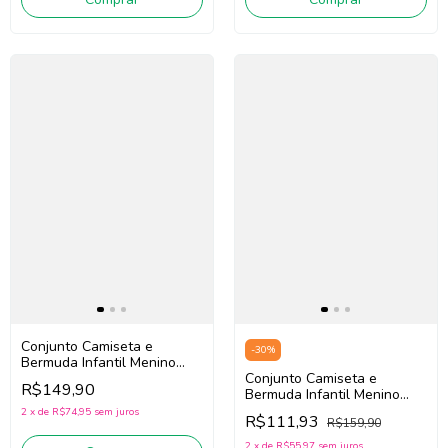
Conjunto Camiseta e
-
30
%
Bermuda Infantil Menino
Bimbi Ga834 (Branco/Verde)
Conjunto Camiseta e
R$149,90
Bermuda Infantil Menino
King Joe Cj11017k (Off
2
x
de
R$74,95
sem juros
R$111,93
R$159,90
White/Bege)
2
x
de
R$55,97
sem juros