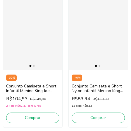
-
30
%
-
40
%
Conjunto Camiseta e Short
Conjunto Camiseta e Short
Infantil Menino King Joe
Nylon Infantil Menino King
Cj09012k (Preto/Verde)
Joe 09026k (Preto/Verde)
R$104,93
R$83,94
R$149,90
R$139,90
2
x
de
R$52,47
sem juros
12
x
de
R$8,63
Comprar
Comprar