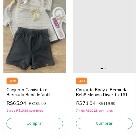
-
40
%
-
40
%
Conjunto Camiseta e
Conjunto Body e Bermuda
Bermuda Bebê Infantil
Bebê Menino Divertto 16158
Menino Divertto 16163
(Off White/Marinho)
R$65,94
R$71,94
R$109,90
R$119,90
(Bege/Preto)
6
x
de
R$10,99
sem juros
7
x
de
R$10,28
sem juros
Comprar
Comprar