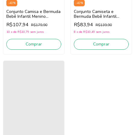
-
40
%
-
40
%
Conjunto Camisa e Bermuda
Conjunto Camiseta e
Bebê Infantil Menino
Bermuda Bebê Infantil
Divertto 16170
Menino Divertto 16166
R$107,94
R$83,94
R$179,90
R$139,90
(Branco/Azul)
(Branco/Verde)
10
x
de
R$10,79
sem juros
8
x
de
R$10,49
sem juros
Comprar
Comprar