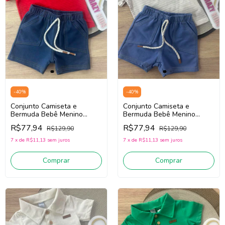
-
40
%
-
40
%
Conjunto Camiseta e
Conjunto Camiseta e
Bermuda Bebê Menino
Bermuda Bebê Menino
Divertto 16162
Divertto 16162 (Bege/Azul)
R$77,94
R$77,94
R$129,90
R$129,90
(Vermelho/Azul Jeans)
7
x
de
R$11,13
sem juros
7
x
de
R$11,13
sem juros
Comprar
Comprar