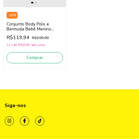
-
40
%
Conjunto Body Polo e
Bermuda Bebê Menino
Divertto 16160 (Off
R$119,94
R$199,90
White/Cinza)
11
x
de
R$10,90
sem juros
Comprar
Siga-nos