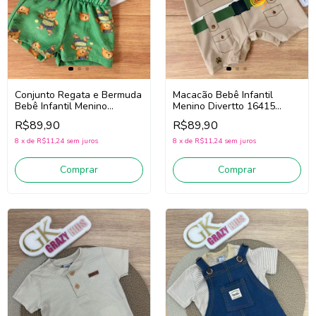
Conjunto Regata e Bermuda
Macacão Bebê Infantil
Bebê Infantil Menino
Menino Divertto 16415
Divertto 16389
(Bege)
R$89,90
R$89,90
(Branco/Verde)
8
x
de
R$11,24
sem juros
8
x
de
R$11,24
sem juros
Comprar
Comprar