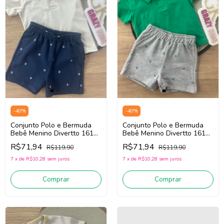
-
40
%
-
40
%
Conjunto Polo e Bermuda
Conjunto Polo e Bermuda
Bebê Menino Divertto 16167
Bebê Menino Divertto 16167
(Off White/Marinho)
(Verde/Cinza)
R$71,94
R$71,94
R$119,90
R$119,90
7
x
de
R$10,28
sem juros
7
x
de
R$10,28
sem juros
Comprar
Comprar