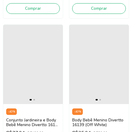
Comprar
Comprar
-
40
%
-
40
%
Conjunto Jardineira e Body
Body Bebê Menino Divertto
Bebê Menino Divertto 16152
16139 (Off White)
(Off White/Bege/Verde)