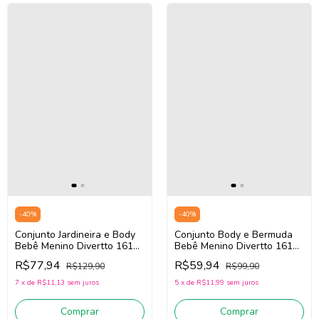
-
40
%
-
40
%
Conjunto Jardineira e Body
Conjunto Body e Bermuda
Bebê Menino Divertto 16152
Bebê Menino Divertto 16159
(Cinza/Bege/Azul)
(Azul/Bege/Verde)
R$77,94
R$59,94
R$129,90
R$99,90
7
x
de
R$11,13
sem juros
5
x
de
R$11,99
sem juros
Comprar
Comprar