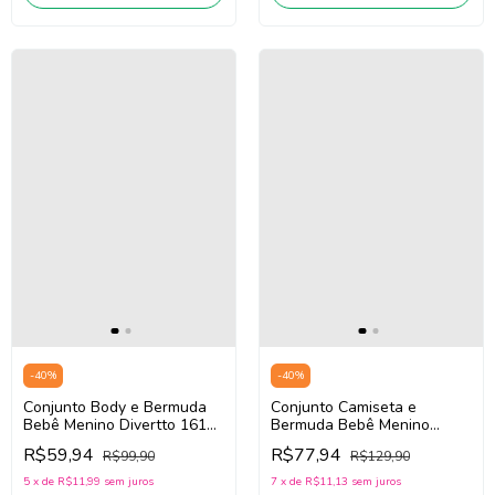
-
40
%
-
40
%
Conjunto Body e Bermuda
Conjunto Camiseta e
Bebê Menino Divertto 16159
Bermuda Bebê Menino
(Off White/Bege/Azul)
Divertto 16178 (Off
R$59,94
R$77,94
R$99,90
R$129,90
White/Cinza)
5
x
de
R$11,99
sem juros
7
x
de
R$11,13
sem juros