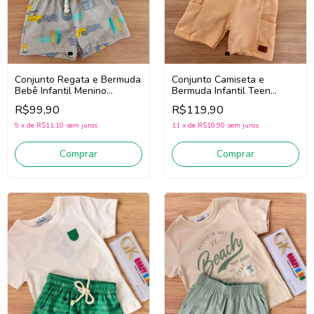
Conjunto Regata e Bermuda
Conjunto Camiseta e
Bebê Infantil Menino
Bermuda Infantil Teen
Divertto 16391
Menino Divertto 27531 (Off
R$99,90
R$119,90
(Verde/Bege)
White/Bege)
9
x
de
R$11,10
sem juros
11
x
de
R$10,90
sem juros
Comprar
Comprar