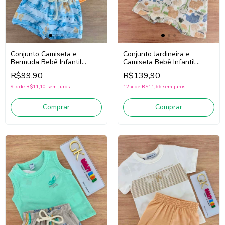
Conjunto Camiseta e
Conjunto Jardineira e
Bermuda Bebê Infantil
Camiseta Bebê Infantil
Menino Divertto 16393
Menino Divertto 16385
R$99,90
R$139,90
(Laranja/Azul)
(Marrom/Off White)
9
x
de
R$11,10
sem juros
12
x
de
R$11,66
sem juros
Comprar
Comprar