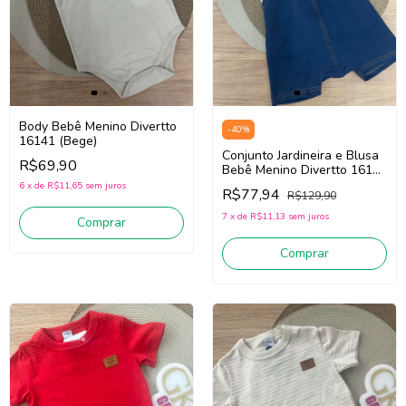
Body Bebê Menino Divertto
-
40
%
16141 (Bege)
Conjunto Jardineira e Blusa
R$69,90
Bebê Menino Divertto 16153
(Azul/Bege)
6
x
de
R$11,65
sem juros
R$77,94
R$129,90
7
x
de
R$11,13
sem juros
Comprar
Comprar