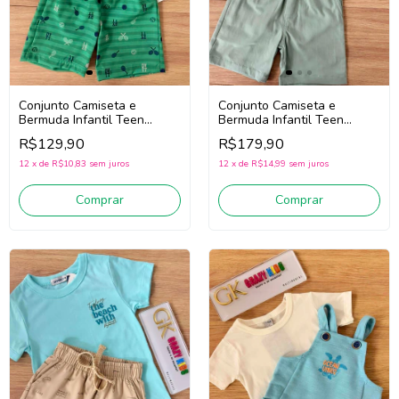
Conjunto Camiseta e
Conjunto Camiseta e
Bermuda Infantil Teen
Bermuda Infantil Teen
Menino Divertto 27406
Menino Divertto 27411
R$129,90
R$179,90
(Branco/Verde)
(Bege/Verde)
12
x
de
R$10,83
sem juros
12
x
de
R$14,99
sem juros
Comprar
Comprar