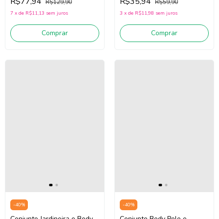
R$77,94
R$35,94
R$129,90
R$59,90
7
x
de
R$11,13
sem juros
3
x
de
R$11,98
sem juros
Comprar
Comprar
-
40
%
-
40
%
Conjunto Jardineira e Body
Conjunto Body Polo e