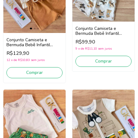
Conjunto Camiseta e
Bermuda Bebê Infantil
Menino Divertto 16402
Conjunto Camiseta e
R$99,90
(Marrom/Off White)
Bermuda Bebê Infantil
9
x
de
R$11,10
sem juros
Menino Divertto 16398 (Off
R$129,90
White/Bege Escuro)
12
x
de
R$10,83
sem juros
Comprar
Comprar