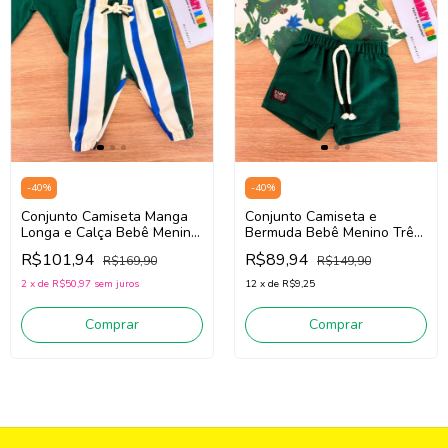
-
40
%
-
40
%
Conjunto Camiseta Manga
Conjunto Camiseta e
Longa e Calça Bebê Menino
Bermuda Bebê Menino Três
Três e Já 62436 (Verde/Off
e Já 62435 (Verde/Off
R$101,94
R$89,94
R$169,90
R$149,90
White)
White)
2
x
de
R$50,97
sem juros
12
x
de
R$9,25
Comprar
Comprar