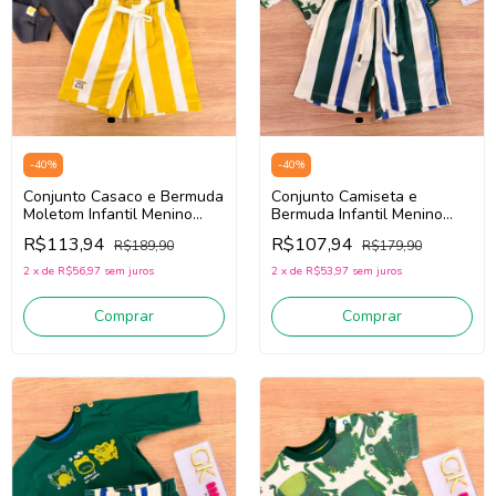
-
40
%
-
40
%
Conjunto Casaco e Bermuda
Conjunto Camiseta e
Moletom Infantil Menino
Bermuda Infantil Menino
Três e Já 62478
Três e Já 62438 ( Verde/Off
R$113,94
R$107,94
R$189,90
R$179,90
(Cinza/Amarelo)
White)
2
x
de
R$56,97
sem juros
2
x
de
R$53,97
sem juros
Comprar
Comprar