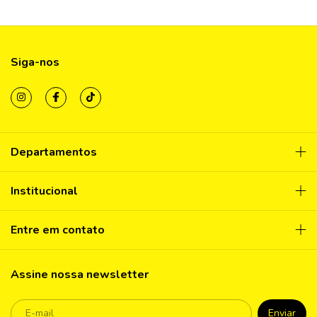
Siga-nos
Departamentos
Institucional
Entre em contato
Assine nossa newsletter