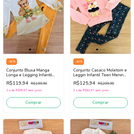
-
40
%
-
40
%
Conjunto Casaco Moletom e
Conjunto Blusa Manga
Leggin Infantil Teen Menina
Longa e Legging Infantil
Infanti 89179 (Rosa/Azul)
Teen Menina Infanti 89421
R$125,94
R$119,94
R$209,90
R$199,90
(Off White/Amarelo)
2
x
de
R$62,97
sem juros
2
x
de
R$59,97
sem juros
Comprar
Comprar