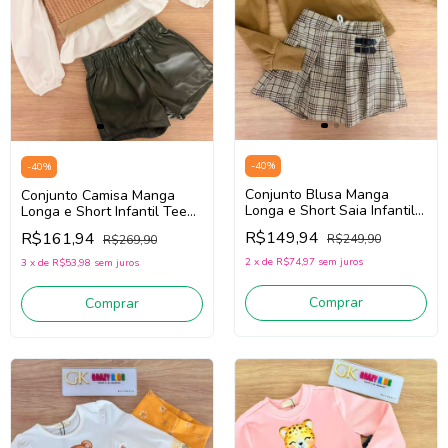
-
40
%
-
40
%
Conjunto Blusa Manga
Conjunto Camisa Manga
Longa e Short Saia Infantil
Longa e Short Infantil Teen
Teen Menina Infanti 90351
Menina Infanti 90509
R$149,94
R$161,94
R$249,90
R$269,90
(Bege Escuro/Marrom)
(Bege/Off White/Verde)
2
x
de
R$74,97
sem juros
3
x
de
R$53,98
sem juros
Comprar
Comprar