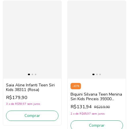
Saia Aline Infanti Teen Siri
-
40
%
Kids 38311 (Rosa)
Biquini Silvana Teen Menina
R$179,90
Siri Kids Pinceis 39300
(Preto/Branco)
3
x
de
R$59,97
sem juros
R$131,94
R$219,90
2
x
de
R$65,97
sem juros
Comprar
Comprar