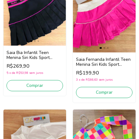
Saia Bia Infantil Teen
Menina Siri Kids Sport
Saia Fernanda Infantil Teen
Diversão 44749 (Preto)
Menina Siri Kids Sport
R$269,90
Badminton 44786 (Rosa)
R$199,90
5
x
de
R$53,98
sem juros
3
x
de
R$66,63
sem juros
Comprar
Comprar