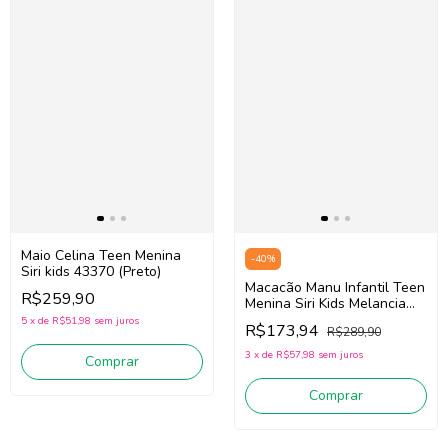
Maio Celina Teen Menina
-
40
%
Siri kids 43370 (Preto)
Macacão Manu Infantil Teen
R$259,90
Menina Siri Kids Melancia
39233 (Vermelho)
5
x
de
R$51,98
sem juros
R$173,94
R$289,90
3
x
de
R$57,98
sem juros
Comprar
Comprar