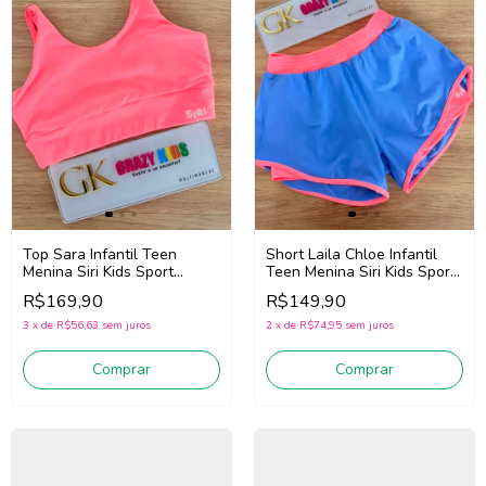
Top Sara Infantil Teen
Short Laila Chloe Infantil
Menina Siri Kids Sport
Teen Menina Siri Kids Sport
Dança 44763 (Rosa)
Dança 44765 (Azul)
R$169,90
R$149,90
3
x
de
R$56,63
sem juros
2
x
de
R$74,95
sem juros
Comprar
Comprar