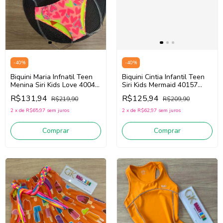
-
40
%
-
40
%
Biquini Maria Infnatil Teen
Biquini Cintia Infantil Teen
Menina Siri Kids Love 40042
Siri Kids Mermaid 40157
(Rosa)
(Rosa/Azul)
R$131,94
R$125,94
R$219,90
R$209,90
2
x
de
R$65,97
sem juros
2
x
de
R$62,97
sem juros
Comprar
Comprar