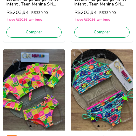
Infantil Teen Menina Siri
Infantil Teen Menina Siri
Kids Colorir 40239
Kids Aquarela 40239
R$203,94
R$203,94
R$339,90
R$339,90
(Rosa/Laranja)
(Verde/Rosa)
4
x
de
R$50,99
sem juros
4
x
de
R$50,99
sem juros
Comprar
Comprar