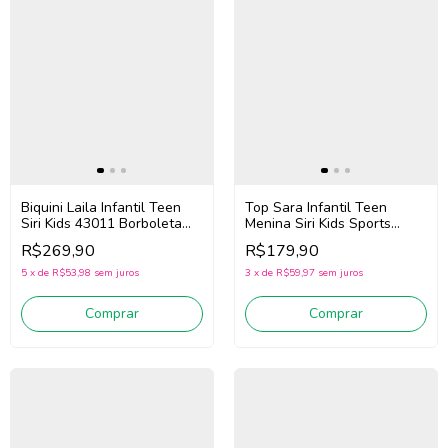
Top Sara Infantil Teen
Biquini Laila Infantil Teen
Menina Siri Kids Sports
Siri Kids 43011 Borboleta
Trilobal 44599 (Marinho)
(Rosa/Amarelo)
R$179,90
R$269,90
3
x
de
R$59,97
sem juros
5
x
de
R$53,98
sem juros
Comprar
Comprar