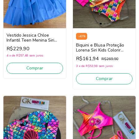
Vestido Jessica Chloe
-
40
%
Infantil Teen Menina Siri
Kids Sport Dança 44760
Biquini e Blusa Proteção
R$229,90
(Azul)
Lorena Siri Kids Colorir
40267 (Rosa/Laranja)
4
x
de
R$57,48
sem juros
R$161,94
R$269,90
3
x
de
R$53,98
sem juros
Comprar
Comprar