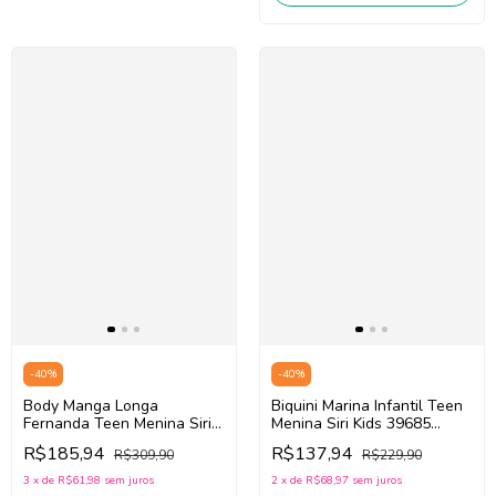
-
40
%
-
40
%
Body Manga Longa
Biquini Marina Infantil Teen
Fernanda Teen Menina Siri
Menina Siri Kids 39685
Kids Bandana 39307
(Preto/Rosa)
R$185,94
R$137,94
R$309,90
R$229,90
(Roxo/Verde/Laranja)
3
x
de
R$61,98
sem juros
2
x
de
R$68,97
sem juros