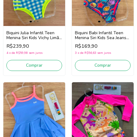
Biquini Julia Infantil Teen
Biquini Babi Infantil Teen
Menina Siri Kids Vichy Limão
Menina Siri Kids Sea Jeans
43216 (Azul/Amarelo)
43067 (Azul)
R$239,90
R$169,90
4
x
de
R$59,98
sem juros
3
x
de
R$56,63
sem juros
Comprar
Comprar