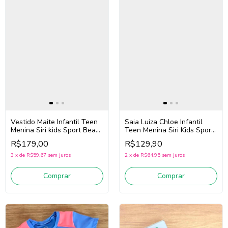
Vestido Maite Infantil Teen
Saia Luiza Chloe Infantil
Menina Siri kids Sport Beach
Teen Menina Siri Kids Sport
Tennis 44769 (Rosa)
Dança 44699 (Azul)
R$179,00
R$129,90
3
x
de
R$59,67
sem juros
2
x
de
R$64,95
sem juros
Comprar
Comprar