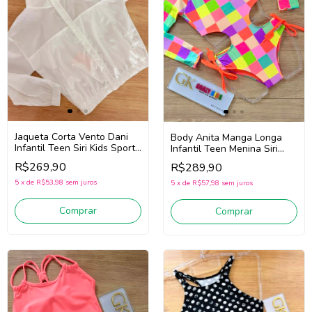
Jaqueta Corta Vento Dani
Body Anita Manga Longa
Infantil Teen Siri Kids Sport
Infantil Teen Menina Siri
Diversão 44695 (Branco)
Kids 43206 Picolé
R$269,90
R$289,90
(Rosa/Lilás/Amarelo)
5
x
de
R$53,98
sem juros
5
x
de
R$57,98
sem juros
Comprar
Comprar