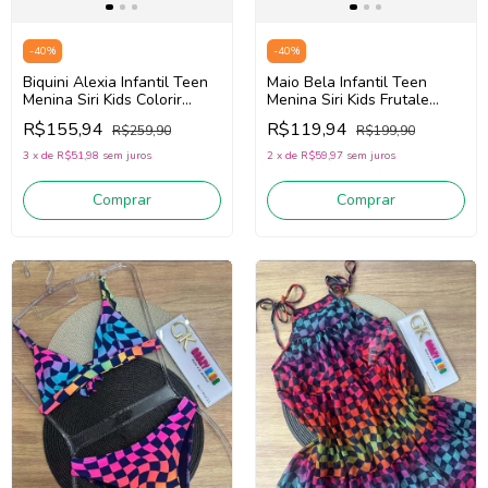
-
40
%
-
40
%
Biquini Alexia Infantil Teen
Maio Bela Infantil Teen
Menina Siri Kids Colorir
Menina Siri Kids Frutale
40193 (Rosa/Laranja)
40095 (Amarelo/Vermelho)
R$155,94
R$119,94
R$259,90
R$199,90
3
x
de
R$51,98
sem juros
2
x
de
R$59,97
sem juros
Comprar
Comprar