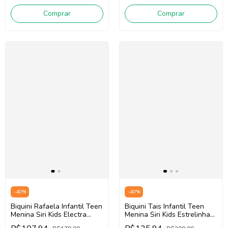
Comprar
Comprar
-
40
%
-
40
%
Biquini Rafaela Infantil Teen
Biquini Tais Infantil Teen
Menina Siri Kids Electra
Menina Siri Kids Estrelinha
39027 (Rosa Neon)
40182 (Verde/Rosa)