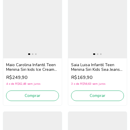
Maio Carolina Infantil Teen
Saia Luisa Infantil Teen
Menina Siri kids Ice Cream
Menina Siri Kids Sea Jeans
43014 (Roxo)
43286 (Azul)
R$249,90
R$169,90
4
x
de
R$62,48
sem juros
3
x
de
R$56,63
sem juros
Comprar
Comprar