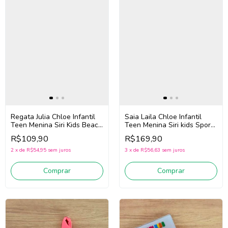
Regata Julia Chloe Infantil
Saia Laila Chloe Infantil
Teen Menina Siri Kids Beach
Teen Menina Siri kids Sport
Tennis 44668 (Rosa)
Dança 44762 (Azul)
R$109,90
R$169,90
2
x
de
R$54,95
sem juros
3
x
de
R$56,63
sem juros
Comprar
Comprar