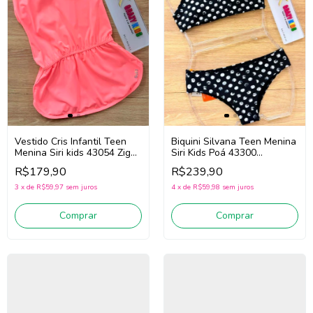
Biquini Silvana Teen Menina
Vestido Cris Infantil Teen
Siri Kids Poá 43300
Menina Siri kids 43054 Zig
(Preto/Branco)
Zag (Rosa)
R$239,90
R$179,90
4
x
de
R$59,98
sem juros
3
x
de
R$59,97
sem juros
Comprar
Comprar