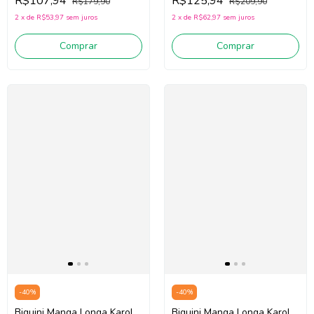
R$107,94
R$125,94
R$179,90
R$209,90
2
x
de
R$53,97
sem juros
2
x
de
R$62,97
sem juros
Comprar
Comprar
-
40
%
-
40
%
Biquini Manga Longa Karol
Biquini Manga Longa Karol