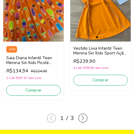
Vestido Livia Infantil Teen
-
40
%
Menina Siri Kids Sport Ação
Saia Diana Infantil Teen
41957 (Laranja)
R$239,90
Menina Siri Kids Picolé
40050 (Laranja)
4
x
de
R$59,98
sem juros
R$134,94
R$224,90
2
x
de
R$67,47
sem juros
Comprar
Comprar
1
/
3