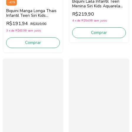
Biquini Laila Infantil Teen
-
40
%
Menina Siri Kids Aquarela
Biquini Manga Longa Thais
40011 (Verde/Rosa)
R$219,90
Infantil Teen Siri Kids
Frutale 40106
4
x
de
R$54,98
sem juros
R$191,94
R$319,90
(Amarelo/Verde)
3
x
de
R$63,98
sem juros
Comprar
Comprar