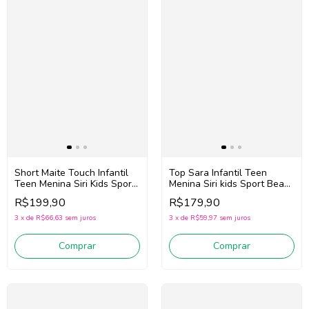
Short Maite Touch Infantil
Top Sara Infantil Teen
Teen Menina Siri Kids Sport
Menina Siri kids Sport Beach
Beach Tennis 44772 (Rosa)
Tennis 44671 (Rosa)
R$199,90
R$179,90
3
x
de
R$66,63
sem juros
3
x
de
R$59,97
sem juros
Comprar
Comprar