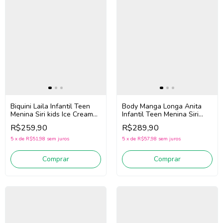
Biquini Laila Infantil Teen
Body Manga Longa Anita
Menina Siri kids Ice Cream
Infantil Teen Menina Siri
43011 (Roxo)
Kids Sea Jeans 43206 (Azul)
R$259,90
R$289,90
5
x
de
R$51,98
sem juros
5
x
de
R$57,98
sem juros
Comprar
Comprar