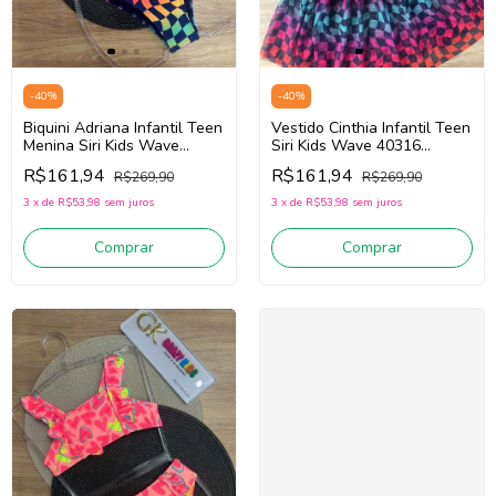
-
40
%
-
40
%
Biquini Adriana Infantil Teen
Vestido Cinthia Infantil Teen
Menina Siri Kids Wave
Siri Kids Wave 40316
40328 (Azul/Rosa)
(Azul/Rosa)
R$161,94
R$161,94
R$269,90
R$269,90
3
x
de
R$53,98
sem juros
3
x
de
R$53,98
sem juros
Comprar
Comprar