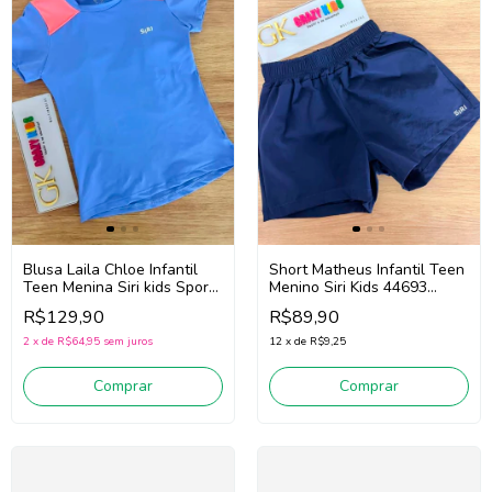
Blusa Laila Chloe Infantil
Short Matheus Infantil Teen
Teen Menina Siri kids Sport
Menino Siri Kids 44693
Dança 44766 (Azul)
(Marinho)
R$129,90
R$89,90
2
x
de
R$64,95
sem juros
12
x
de
R$9,25
Comprar
Comprar