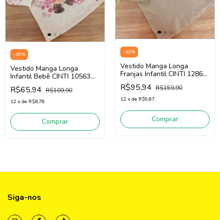
-
40
%
-
40
%
Vestido Manga Longa
Vestido Manga Longa
Franjas Infantil CINTI 12862
Infantil Bebê CINTI 10563
(Bege )
(Bege Areia)
R$95,94
R$159,90
R$65,94
R$109,90
12
x
de
R$9,87
12
x
de
R$6,78
Comprar
Comprar
Siga-nos