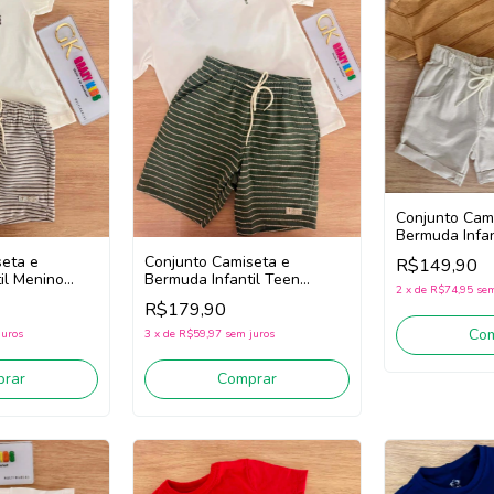
Conjunto Cam
Bermuda Infan
Onda Marinh
seta e
Conjunto Camiseta e
R$149,90
(Ocre)
il Menino
Bermuda Infantil Teen
2
x
de
R$74,95
sem
1263074 (Off
Menino Onda Marinha
R$179,90
1263124 (Creme/Verde)
Co
juros
3
x
de
R$59,97
sem juros
rar
Comprar