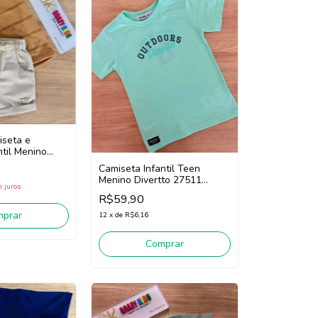
iseta e
til Menino
a 1263075
Camiseta Infantil Teen
Menino Divertto 27511
 juros
(Verde Claro)
R$59,90
mprar
12
x
de
R$6,16
Comprar