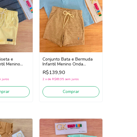
iseta e
Conjunto Bata e Bermuda
til Menino
Infantil Menino Onda
a 1263075
Marinha 1263077
R$139,90
o)
(Azul/Bege)
 juros
2
x
de
R$69,95
sem juros
mprar
Comprar