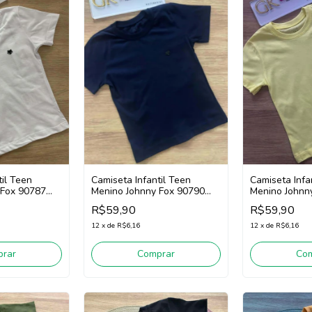
til Teen
Camiseta Infantil Teen
Camiseta Infa
 Fox 90787
Menino Johnny Fox 90790
Menino Johnn
(Marinho)
(Amarelo Clar
R$59,90
R$59,90
12
x
de
R$6,16
12
x
de
R$6,16
rar
Comprar
Co