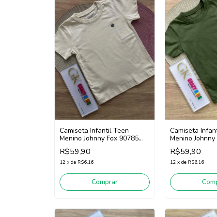
Camiseta Infantil Teen
Camiseta Infan
Menino Johnny Fox 90785
Menino Johnny
(Bege Claro)
(Verde Escuro)
R$59,90
R$59,90
12
x
de
R$6,16
12
x
de
R$6,16
Comprar
Comp