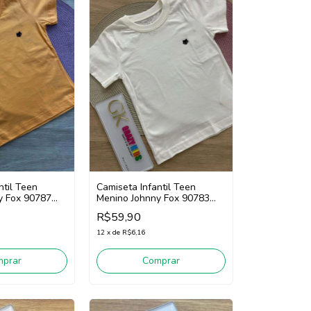
ntil Teen
Camiseta Infantil Teen
y Fox 90787
Menino Johnny Fox 90783
(Off White)
R$59,90
12
x
de
R$6,16
mprar
Comprar