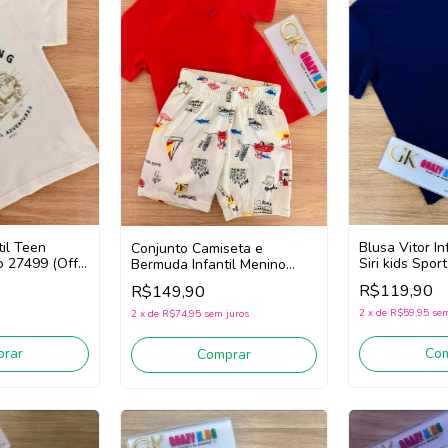
til Teen
Blusa Vitor In
Conjunto Camiseta e
o 27499 (Off
Siri kids Spor
Bermuda Infantil Menino
(Marinho)
Bimbi Ga835
R$119,90
R$149,90
(Vermelho/Bege Claro)
2
x
de
R$59,95
sem
2
x
de
R$74,95
sem juros
rar
Co
Comprar