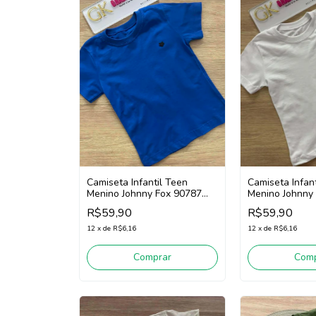
Camiseta Infantil Teen
Camiseta Infan
Menino Johnny Fox 90787
Menino Johnny
(Azul)
(Branco)
R$59,90
R$59,90
12
x
de
R$6,16
12
x
de
R$6,16
Comprar
Comp