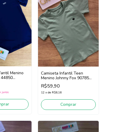
fantil Menino
Camiseta Infantil Teen
t 44850
Menino Johnny Fox 90785
(Verde)
R$59,90
 juros
12
x
de
R$6,16
mprar
Comprar