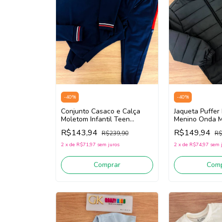
-
40
%
-
40
%
Conjunto Casaco e Calça
Jaqueta Puffer 
Moletom Infantil Teen
Menino Onda M
Menino Onda Marinha
1261113 (Preto
R$143,94
R$149,94
R$239,90
R$
1261131 (Marinho)
2
x
de
R$71,97
sem juros
2
x
de
R$74,97
sem 
Comprar
Comp