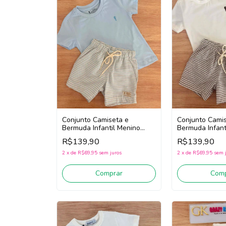
Conjunto Camiseta e
Conjunto Cami
Bermuda Infantil Menino
Bermuda Infant
Onda Marinha 1263074
Onda Marinha 
R$139,90
R$139,90
(Azul)
White/Bege)
2
x
de
R$69,95
sem juros
2
x
de
R$69,95
sem 
Comprar
Comp