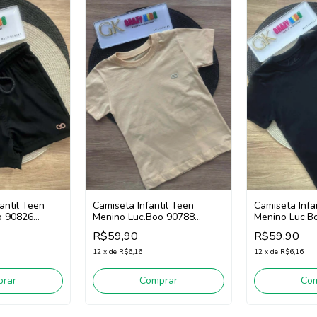
antil Teen
Camiseta Infantil Teen
Camiseta Infa
o 90826
Menino Luc.Boo 90788
Menino Luc.B
(Laranja Claro)
(Preto)
R$59,90
R$59,90
12
x
de
R$6,16
12
x
de
R$6,16
rar
Comprar
Co