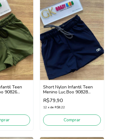
nfantil Teen
Short Nylon Infantil Teen
oo 90826
Menino Luc.Boo 90828
(Marinho)
R$79,90
12
x
de
R$8,22
mprar
Comprar