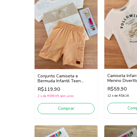
Camiseta Infan
Conjunto Camiseta e
Menino Divertt
Bermuda Infantil Teen
White)
Menino Divertto 27531 (Off
R$59,90
R$119,90
White/Bege)
12
x
de
R$6,16
2
x
de
R$59,95
sem juros
Comp
Comprar