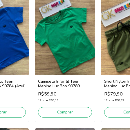
til Teen
Camiseta Infantil Teen
Short Nylon I
 90784 (Azul)
Menino Luc.Boo 90789
Menino Luc.B
(Verde)
(Verde)
R$59,90
R$79,90
12
x
de
R$6,16
12
x
de
R$8,22
rar
Comprar
Co