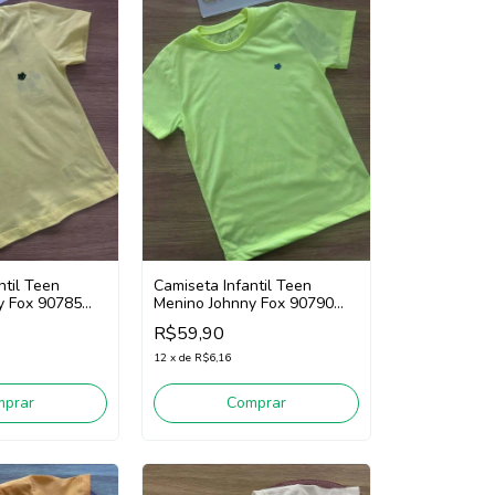
ntil Teen
Camiseta Infantil Teen
y Fox 90785
Menino Johnny Fox 90790
o)
(Verde Neon)
R$59,90
12
x
de
R$6,16
mprar
Comprar