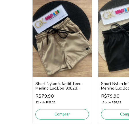
Short Nylon Infantil Teen
Short Nylon Inf
Menino Luc.Boo 90828
Menino Luc.Bo
(Bege)
(Preto)
R$79,90
R$79,90
12
x
de
R$8,22
12
x
de
R$8,22
Comprar
Comp