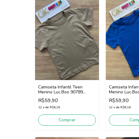
Camiseta Infantil Teen
Camiseta Infan
Menino Luc.Boo 90789
Menino Luc.Boo
(Cáqui)
R$59,90
R$59,90
12
x
de
R$6,16
12
x
de
R$6,16
Comprar
Comp