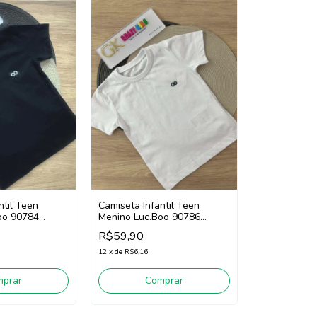
ntil Teen
Camiseta Infantil Teen
oo 90784
Menino Luc.Boo 90786
(Branco)
R$59,90
12
x
de
R$6,16
mprar
Comprar