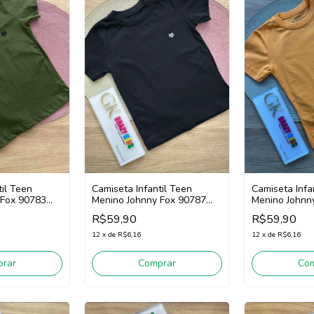
til Teen
Camiseta Infantil Teen
Camiseta Infa
 Fox 90783
Menino Johnny Fox 90787
Menino Johnn
(Preto)
(Laranja)
R$59,90
R$59,90
12
x
de
R$6,16
12
x
de
R$6,16
rar
Comprar
Co