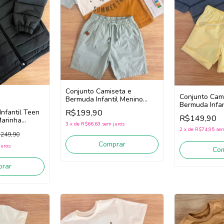
Conjunto Camiseta e
Conjunto Cam
Bermuda Infantil Menino
Bermuda Infan
Milon 2001795 (Azul/Bege
R$199,90
Infantil Teen
Onda Marinh
Escuro)
R$149,90
arinha
(Cinza/Amarel
3
x
de
R$66,63
sem juros
)
2
x
de
R$74,95
sem
249,90
Comprar
juros
Co
rar