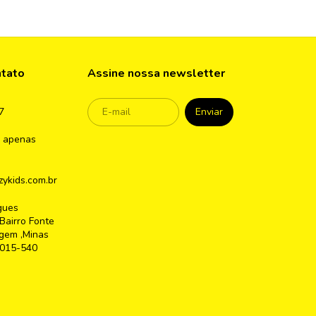
ntato
Assine nossa newsletter
7
 apenas
ykids.com.br
gues
Bairro Fonte
gem ,Minas
2015-540