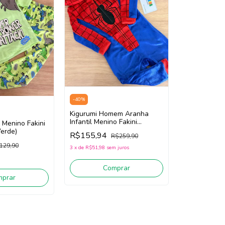
-
40
%
Kigurumi Homem Aranha
Infantil Menino Fakini
l Menino Fakini
102601703 (Vermelho / Azul)
erde)
R$155,94
R$259,90
129,90
3
x
de
R$51,98
sem juros
Comprar
mprar