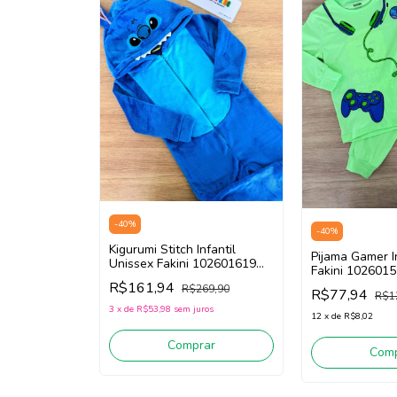
-
40
%
-
40
%
Kigurumi Stitch Infantil
Pijama Gamer I
Unissex Fakini 102601619
Fakini 1026015
(Azul)
Neon) Brilha n
R$161,94
R$269,90
R$77,94
R$1
3
x
de
R$53,98
sem juros
12
x
de
R$8,02
Comprar
Comp