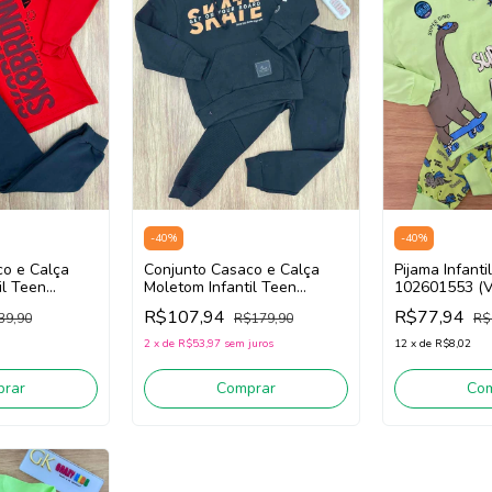
-
40
%
-
40
%
co e Calça
Conjunto Casaco e Calça
Pijama Infanti
il Teen
Moletom Infantil Teen
102601553 (V
 102401488
Menino Fakini 102401490
R$107,94
R$77,94
39,90
R$179,90
R$
o)
(Preto)
2
x
de
R$53,97
sem juros
12
x
de
R$8,02
rar
Comprar
Co