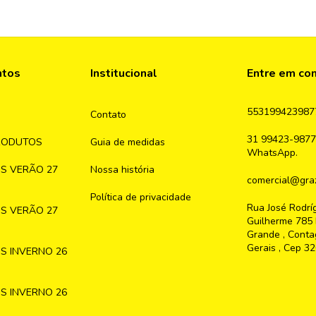
ntos
Institucional
Entre em co
553199423987
Contato
31 99423-9877
RODUTOS
Guia de medidas
WhatsApp.
S VERÃO 27
Nossa história
comercial@graz
Política de privacidade
Rua José Rodrí
S VERÃO 27
Guilherme 785 
Grande , Conta
Gerais , Cep 3
S INVERNO 26
S INVERNO 26