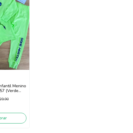
nfantil Menino
57 (Verde
o escuro
29,90
rar