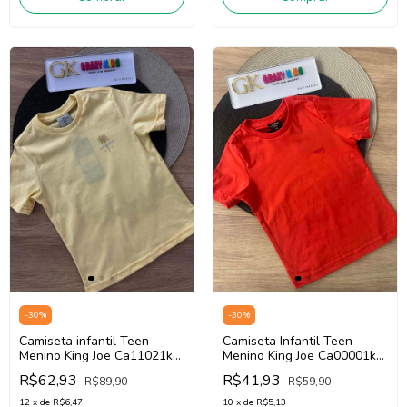
-
30
%
-
30
%
Camiseta infantil Teen
Camiseta Infantil Teen
Menino King Joe Ca11021k
Menino King Joe Ca00001k
(Amarelo)
(Vermelho)
R$62,93
R$41,93
R$89,90
R$59,90
12
x
de
R$6,47
10
x
de
R$5,13