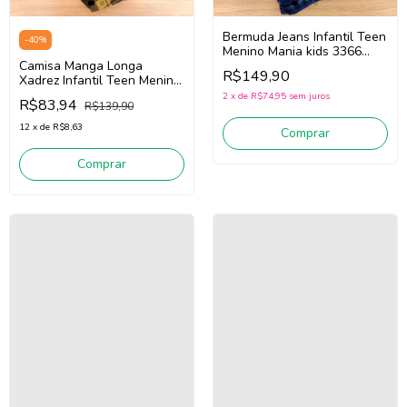
Bermuda Jeans Infantil Teen
-
40
%
Menino Mania kids 3366
Camisa Manga Longa
(Jeans Escuro)
R$149,90
Xadrez Infantil Teen Menino
Mania Kids 3375
2
x
de
R$74,95
sem juros
R$83,94
R$139,90
(Preto/Amarelo)
12
x
de
R$8,63
Comprar
Comprar