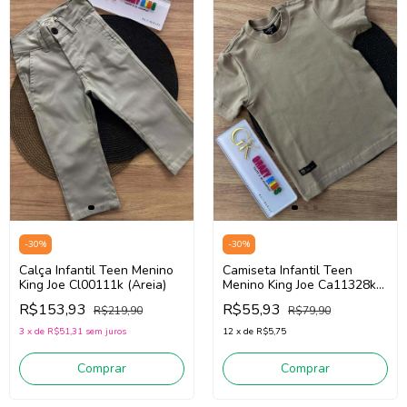
-
30
%
-
30
%
Calça Infantil Teen Menino
Camiseta Infantil Teen
King Joe Cl00111k (Areia)
Menino King Joe Ca11328k
(Cáqui)
R$153,93
R$55,93
R$219,90
R$79,90
3
x
de
R$51,31
sem juros
12
x
de
R$5,75
Comprar
Comprar