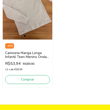
-
40
%
Camiseta Manga Longa
Infantil Teen Menino Onda
Marinha 5261012 (Branco)
R$53,94
R$89,90
12
x
de
R$5,55
Comprar