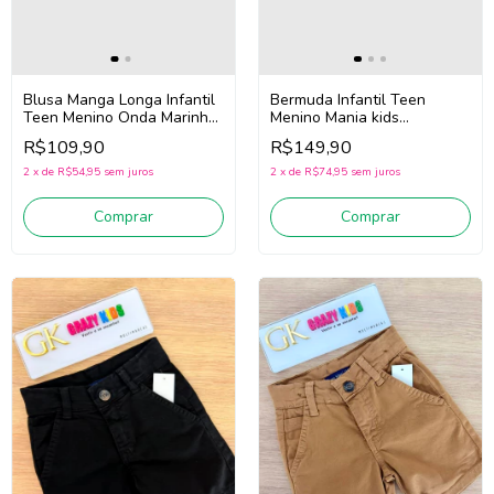
Blusa Manga Longa Infantil
Bermuda Infantil Teen
Teen Menino Onda Marinha
Menino Mania kids
251024 (Vermelho)
3354/3385 (Areia)
R$109,90
R$149,90
2
x
de
R$54,95
sem juros
2
x
de
R$74,95
sem juros
Comprar
Comprar