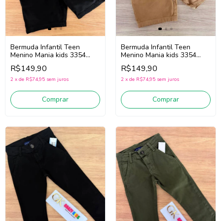
Bermuda Infantil Teen
Bermuda Infantil Teen
Menino Mania kids 3354
Menino Mania kids 3354
(Preto)
(Mostarda)
R$149,90
R$149,90
2
x
de
R$74,95
sem juros
2
x
de
R$74,95
sem juros
Comprar
Comprar