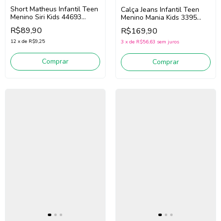
Short Matheus Infantil Teen
Calça Jeans Infantil Teen
Menino Siri Kids 44693
Menino Mania Kids 3395
(Preto)
(Jeans Claro)
R$89,90
R$169,90
12
x
de
R$9,25
3
x
de
R$56,63
sem juros
Comprar
Comprar