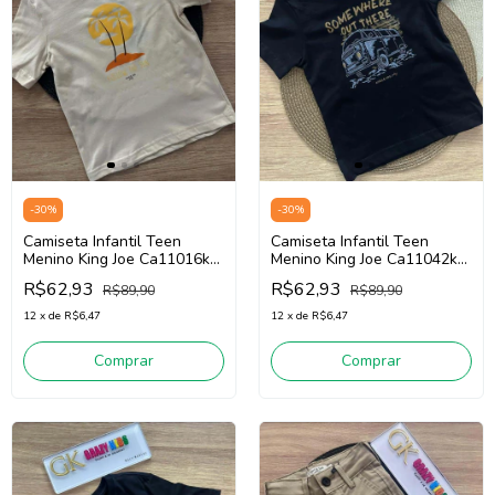
-
30
%
-
30
%
Camiseta Infantil Teen
Camiseta Infantil Teen
Menino King Joe Ca11016k
Menino King Joe Ca11042k
(Areia)
(Preto)
R$62,93
R$62,93
R$89,90
R$89,90
12
x
de
R$6,47
12
x
de
R$6,47
Comprar
Comprar