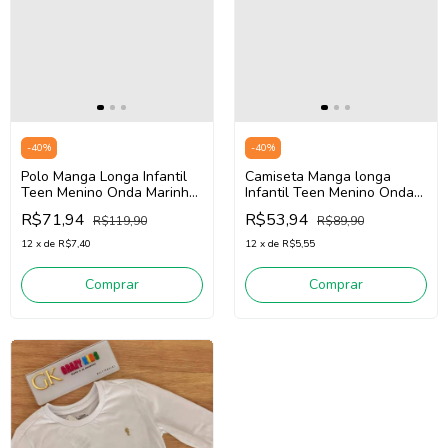
-
40
%
-
40
%
Polo Manga Longa Infantil
Camiseta Manga longa
Teen Menino Onda Marinha
Infantil Teen Menino Onda
5261021 (Marinho)
Marinha 5261012 (Preto)
R$71,94
R$53,94
R$119,90
R$89,90
12
x
de
R$7,40
12
x
de
R$5,55
Comprar
Comprar