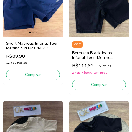
Short Matheus Infantil Teen
-
30
%
Menino Siri Kids 44693
(Marinho)
Bermuda Black Jeans
R$89,90
Infantil Teen Menino
Bm00002k (Preto)
12
x
de
R$9,25
R$111,93
R$159,90
2
x
de
R$55,97
sem juros
Comprar
Comprar