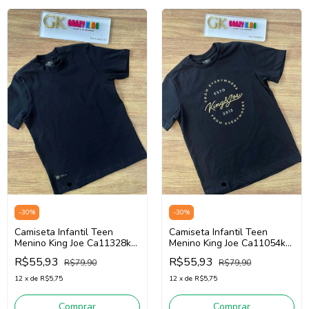
-
30
%
-
30
%
Camiseta Infantil Teen
Camiseta Infantil Teen
Menino King Joe Ca11328k
Menino King Joe Ca11054k
(Preto)
(Preto)
R$55,93
R$55,93
R$79,90
R$79,90
12
x
de
R$5,75
12
x
de
R$5,75
Comprar
Comprar