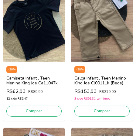
-
30
%
-
30
%
Camiseta Infantil Teen
Calça Infantil Teen Menino
Menino King Joe Ca11047k
King Joe Cl00111k (Bege)
(Preto)
R$62,93
R$153,93
R$89,90
R$219,90
12
x
de
R$6,47
3
x
de
R$51,31
sem juros
Comprar
Comprar