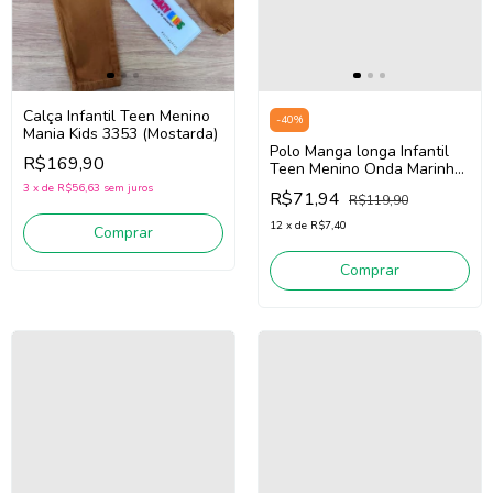
Calça Infantil Teen Menino
-
40
%
Mania Kids 3353 (Mostarda)
Polo Manga longa Infantil
R$169,90
Teen Menino Onda Marinha
526102 1 (Branco)
3
x
de
R$56,63
sem juros
R$71,94
R$119,90
12
x
de
R$7,40
Comprar
Comprar