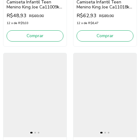
Camiseta Infantil Teen
Camiseta Infantil Teen
Menino King Joe Ca11009k
Menino King Joe Ca11018k
(Preto)
(Off White)
R$48,93
R$62,93
R$69,90
R$89,90
12
x
de
R$5,03
12
x
de
R$6,47
Comprar
Comprar