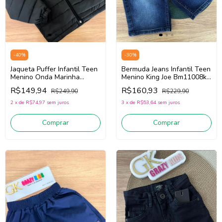
-
40
%
-
30
%
Jaqueta Puffer Infantil Teen
Bermuda Jeans Infantil Teen
Menino Onda Marinha
Menino King Joe Bm11008k
1261113 (Preto)
(Jeans Escuro)
R$149,94
R$160,93
R$249,90
R$229,90
2
x
de
R$74,97
sem juros
3
x
de
R$53,64
sem juros
Comprar
Comprar