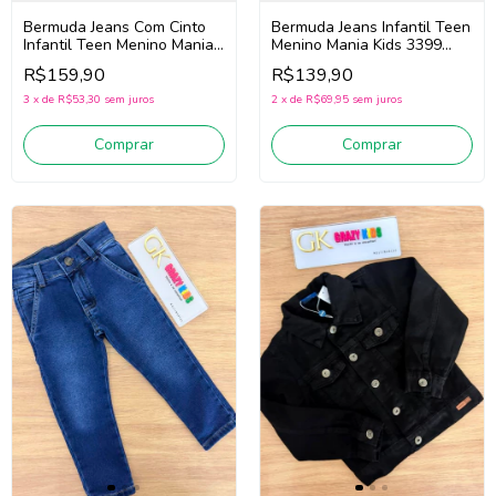
Bermuda Jeans Com Cinto
Bermuda Jeans Infantil Teen
Infantil Teen Menino Mania
Menino Mania Kids 3399
Kids 3398 (Jeans Médio)
(Jeans Claro)
R$159,90
R$139,90
3
x
de
R$53,30
sem juros
2
x
de
R$69,95
sem juros
Comprar
Comprar