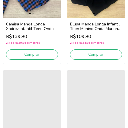
Blusa Manga Longa Infantil
Camisa Manga Longa
Teen Menino Onda Marinha
Xadrez Infantil Teen Onda
251024 (Preto)
Marinha 251101
R$109,90
R$139,90
(Azul/Laranja)
2
x
de
R$54,95
sem juros
2
x
de
R$69,95
sem juros
Comprar
Comprar