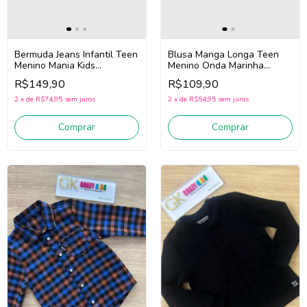
Bermuda Jeans Infantil Teen
Blusa Manga Longa Teen
Menino Mania Kids
Menino Onda Marinha
3366/3392 (Jeans Claro)
251025 (Verde)
R$149,90
R$109,90
2
x
de
R$74,95
sem juros
2
x
de
R$54,95
sem juros
Comprar
Comprar