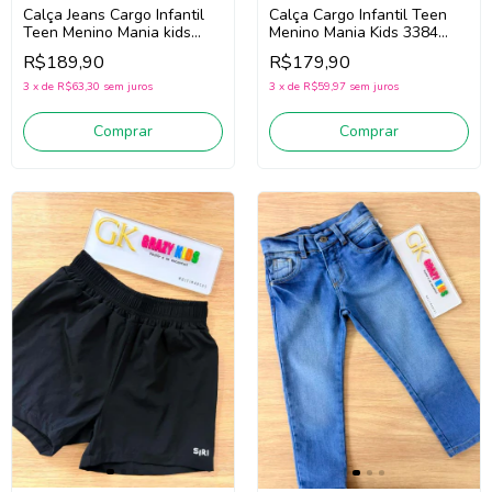
Calça Jeans Cargo Infantil
Calça Cargo Infantil Teen
Teen Menino Mania kids
Menino Mania Kids 3384
3402 (Jeans Médio)
(Preto)
R$189,90
R$179,90
3
x
de
R$63,30
sem juros
3
x
de
R$59,97
sem juros
Comprar
Comprar