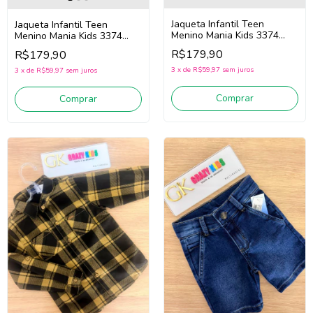
Jaqueta Infantil Teen
Jaqueta Infantil Teen
Menino Mania Kids 3374
Menino Mania Kids 3374
(Verde)
(Mostarda)
R$179,90
R$179,90
3
x
de
R$59,97
sem juros
3
x
de
R$59,97
sem juros
Comprar
Comprar