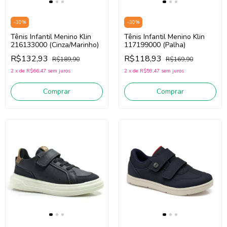
-
30
%
-
30
%
Tênis Infantil Menino Klin
Tênis Infantil Menino Klin
216133000 (Cinza/Marinho)
117199000 (Palha)
R$132,93
R$118,93
R$189,90
R$169,90
2
x
de
R$66,47
sem juros
2
x
de
R$59,47
sem juros
Comprar
Comprar