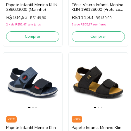
Papete Infantil Menino KLIN
Tênis Velcro Infantil Menino
298033000 (Marinho)
KLIN 199128000 (Preto com
Amarelo)
R$104,93
R$111,93
R$149,90
R$159,90
2
x
de
R$52,47
sem juros
2
x
de
R$55,97
sem juros
Comprar
Comprar
-
30
%
-
30
%
Papete Infantil Menino Klin
Papete Infantil Menino Klin