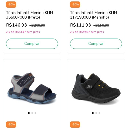
-
30
%
-
30
%
Tênis Infantil Menino KLIN
Tênis Infantil Menino KLIN
355007000 (Preto)
117198000 (Marinho)
R$146,93
R$111,93
R$209,90
R$159,90
2
x
de
R$73,47
sem juros
2
x
de
R$55,97
sem juros
Comprar
Comprar
-
30
%
-
30
%