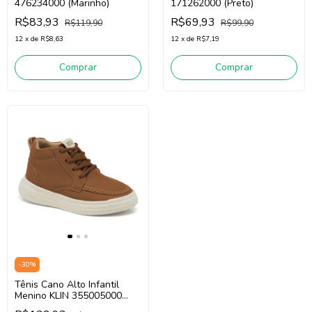
476234000 (Marinho)
171262000 (Preto)
R$83,93
R$69,93
R$119,90
R$99,90
12
x
de
R$8,63
12
x
de
R$7,19
Comprar
Comprar
-
30
%
Tênis Cano Alto Infantil
Menino KLIN 355005000
(Caramelo / Off White)