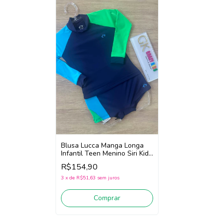
Blusa Lucca Manga Longa
Infantil Teen Menino Siri Kids
40556 (Marinho) Apenas
R$154,90
blusa!
3
x
de
R$51,63
sem juros
Comprar