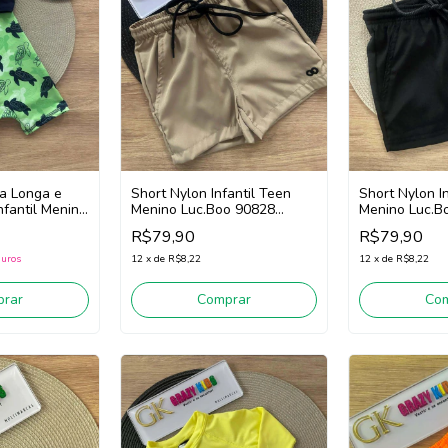
a Longa e
Short Nylon Infantil Teen
Short Nylon I
fantil Menino
Menino Luc.Boo 90828
Menino Luc.B
(Verde)
(Bege)
(Preto)
R$79,90
R$79,90
juros
12
x
de
R$8,22
12
x
de
R$8,22
rar
Comprar
Co