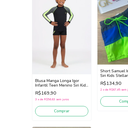
Short Samuel I
Siri Kids Stell
(Azul/Verde N
Blusa Manga Longa Igor
R$134,90
Infantil Teen Menino Siri Kids
40555 (Preto) Somente
2
x
de
R$67,45
sem 
R$169,90
Blusa!
3
x
de
R$56,63
sem juros
Comp
Comprar