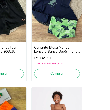
nfantil Teen
Conjunto Blusa Manga
oo 90826
Longa e Sunga Bebê Infantil
Menino Luc.Boo 85540
R$149,90
(Marinho/Verde)
2
x
de
R$74,95
sem juros
mprar
Comprar