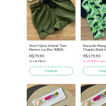
Short Nylon Infantil Teen
Macacão Mang
Menino Luc.Boo 90826
Chapéu Bebê In
(Verde)
Luc.Boo 85570 
R$79,90
R$179,90
12
x
de
R$8,22
3
x
de
R$59,97
sem 
Comprar
Comp