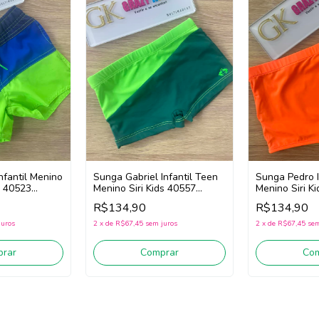
nfantil Menino
Sunga Gabriel Infantil Teen
Sunga Pedro I
ar 40523
Menino Siri Kids 40557
Menino Siri K
eon)
(Verde)
Tech 40539 (
R$134,90
R$134,90
Neon/Preto)
juros
2
x
de
R$67,45
sem juros
2
x
de
R$67,45
sem
rar
Comprar
Co