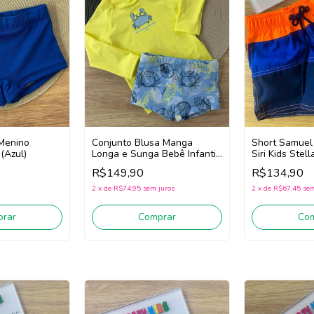
Short Samuel 
 Menino
Conjunto Blusa Manga
Siri Kids Stel
(Azul)
Longa e Sunga Bebê Infantil
(Laranja/Azul)
Menino Luc.Boo 85540
R$134,90
R$149,90
(Amarelo/Azul)
2
x
de
R$67,45
sem
2
x
de
R$74,95
sem juros
Co
rar
Comprar