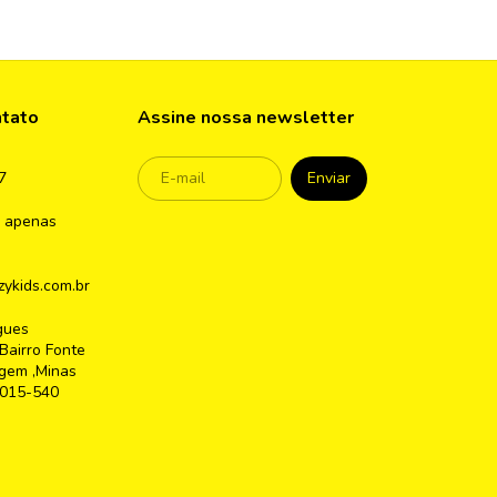
ntato
Assine nossa newsletter
7
 apenas
ykids.com.br
gues
Bairro Fonte
gem ,Minas
2015-540