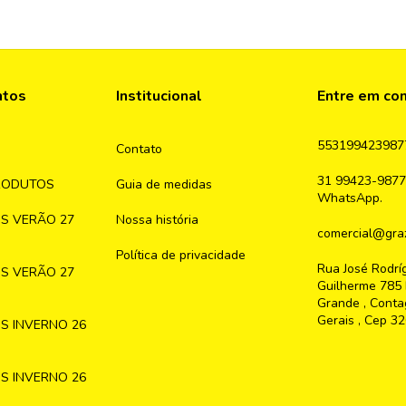
ntos
Institucional
Entre em co
553199423987
Contato
31 99423-9877
RODUTOS
Guia de medidas
WhatsApp.
S VERÃO 27
Nossa história
comercial@graz
Política de privacidade
Rua José Rodrí
S VERÃO 27
Guilherme 785 
Grande , Conta
Gerais , Cep 3
S INVERNO 26
S INVERNO 26