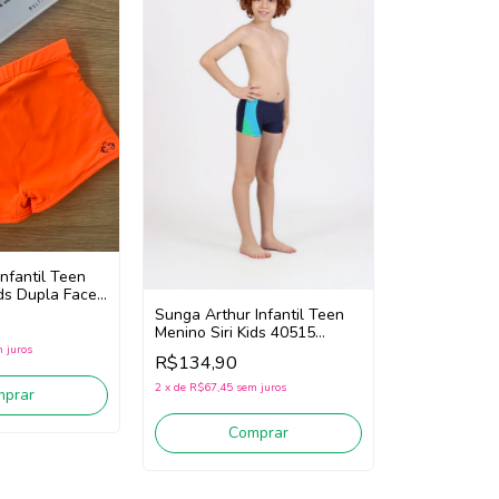
nfantil Teen
ids Dupla Face
Laranja
Sunga Arthur Infantil Teen
Menino Siri Kids 40515
(Marinho) Apenas Sunga!
 juros
R$134,90
2
x
de
R$67,45
sem juros
mprar
Comprar