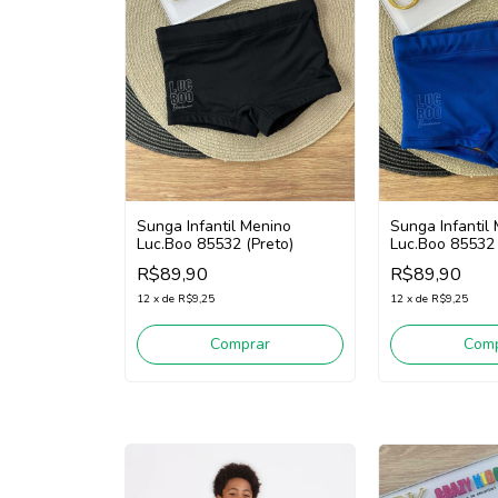
Sunga Infantil Menino
Sunga Infantil
Luc.Boo 85532 (Preto)
Luc.Boo 85532 
R$89,90
R$89,90
12
x
de
R$9,25
12
x
de
R$9,25
Comprar
Comp