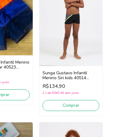
Infantil Menino
lar 40523
Sunga Gustavo Infantil
Menino Siri kids 40514
(Preto) Apenas Sunga!
 juros
R$134,90
2
x
de
R$67,45
sem juros
mprar
Comprar