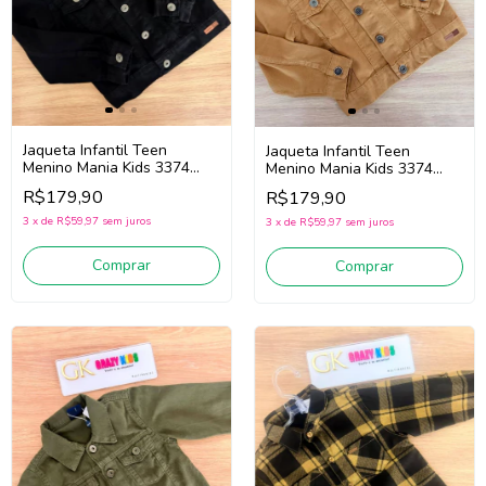
Jaqueta Infantil Teen
Jaqueta Infantil Teen
Menino Mania Kids 3374
Menino Mania Kids 3374
(Preto)
(Mostarda)
R$179,90
R$179,90
3
x
de
R$59,97
sem juros
3
x
de
R$59,97
sem juros
Comprar
Comprar