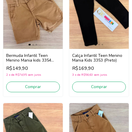
Calça Infantil Teen Menino
Bermuda Infantil Teen
Mania Kids 3353 (Preto)
Menino Mania kids 3354
(Mostarda)
R$169,90
R$149,90
3
x
de
R$56,63
sem juros
2
x
de
R$74,95
sem juros
Comprar
Comprar