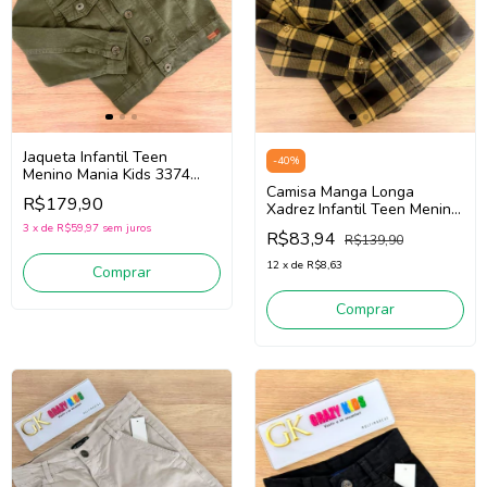
Jaqueta Infantil Teen
-
40
%
Menino Mania Kids 3374
(Verde)
Camisa Manga Longa
R$179,90
Xadrez Infantil Teen Menino
Mania Kids 3375
3
x
de
R$59,97
sem juros
R$83,94
R$139,90
(Preto/Amarelo)
12
x
de
R$8,63
Comprar
Comprar