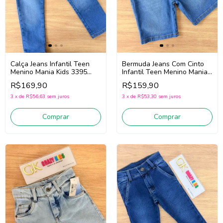
Calça Jeans Infantil Teen
Bermuda Jeans Com Cinto
Menino Mania Kids 3395
Infantil Teen Menino Mania
(Jeans Claro)
Kids 3398 (Jeans Médio)
R$169,90
R$159,90
3
x
de
R$56,63
sem juros
3
x
de
R$53,30
sem juros
Comprar
Comprar