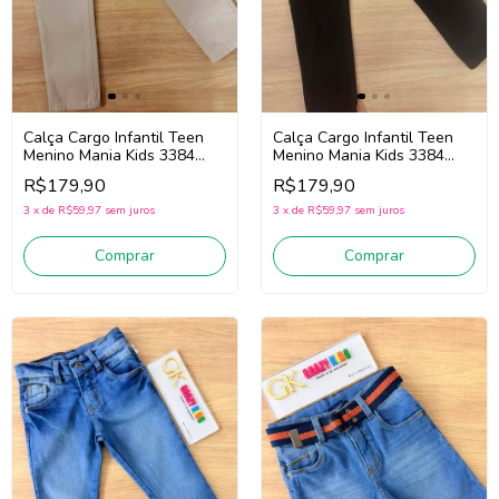
Calça Cargo Infantil Teen
Calça Cargo Infantil Teen
Menino Mania Kids 3384
Menino Mania Kids 3384
(Areia)
(Preto)
R$179,90
R$179,90
3
x
de
R$59,97
sem juros
3
x
de
R$59,97
sem juros
Comprar
Comprar