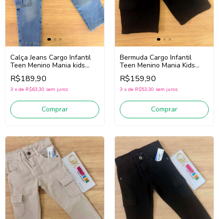
Bermuda Cargo Infantil
Calça Jeans Cargo Infantil
Teen Menino Mania Kids
Teen Menino Mania kids
3383 (Preto)
3402 (Jeans Médio)
R$159,90
R$189,90
3
x
de
R$53,30
sem juros
3
x
de
R$63,30
sem juros
Comprar
Comprar