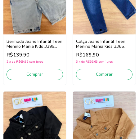
Bermuda Jeans Infantil Teen
Calça Jeans Infantil Teen
Menino Mania Kids 3399
Menino Mania Kids 3365
(Jeans Claro)
(Jeans Escuro)
R$139,90
R$169,90
2
x
de
R$69,95
sem juros
3
x
de
R$56,63
sem juros
Comprar
Comprar