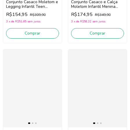
Conjunto Casaco Moletom e
Conjunto Casaco e Calça
Legging Infantil Teen
Moletom Infantil Menina
Menina Mon Sucré
Mon Sucré 138022448
R$154,95
R$174,95
R$309,90
R$349,90
138026092 (Rosa)
(Verde/Azul)
3
x
de
R$51,65
sem juros
3
x
de
R$58,32
sem juros
Comprar
Comprar