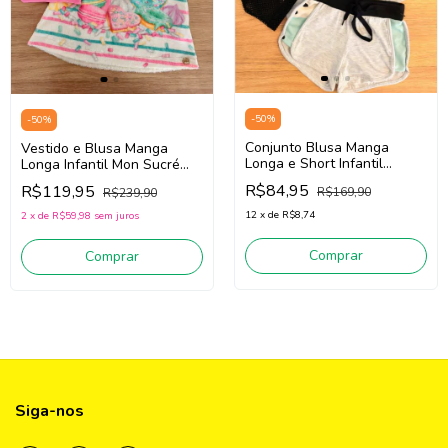
-
50
%
-
50
%
Conjunto Blusa Manga
Vestido e Blusa Manga
Longa e Short Infantil
Longa Infantil Mon Sucré
Menina Mon Sucré
138018242 (Off
R$84,95
R$119,95
R$169,90
R$239,90
138018328 (Cinza/Preto)
White/Rosa/Verde)
12
x
de
R$8,74
2
x
de
R$59,98
sem juros
Comprar
Comprar
Siga-nos