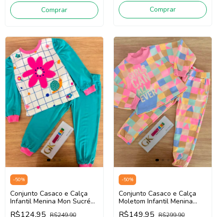
Comprar
Comprar
-
50
%
-
50
%
Conjunto Casaco e Calça
Conjunto Casaco e Calça
Infantil Menina Mon Sucré
Moletom Infantil Menina
138022098 (Verde/Off
Mon Sucré 138024194
R$124,95
R$149,95
R$249,90
R$299,90
White/Rosa)
(Rosa/Azul/Bege)