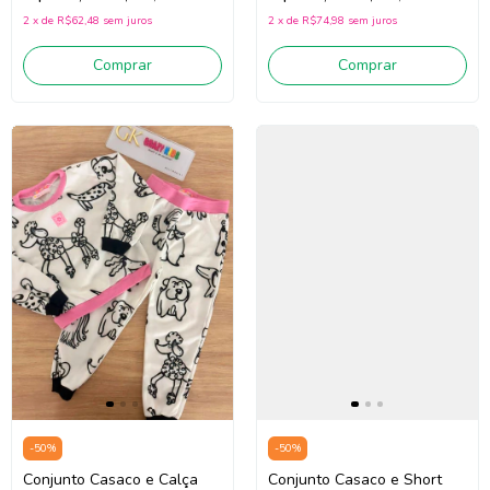
2
x
de
R$62,48
sem juros
2
x
de
R$74,98
sem juros
Comprar
Comprar
-
50
%
-
50
%
Conjunto Casaco e Short
Conjunto Casaco e Calça