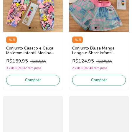
-
50
%
-
50
%
Conjunto Casaco e Calça
Conjunto Blusa Manga
Moletom Infantil Menina
Longa e Short Infantil
Mon Sucré 138022246
Menina Mon Sucré
R$159,95
R$124,95
R$319,90
R$249,90
(Rosa/Verde/Preto)
138020020 (Off
White/Rosa/Verde)
3
x
de
R$53,32
sem juros
2
x
de
R$62,48
sem juros
Comprar
Comprar