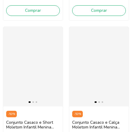
Comprar
Comprar
-
50
%
-
50
%
Conjunto Casaco e Short
Conjunto Casaco e Calça
Moletom Infantil Menina
Moletom Infantil Menina
Mon Sucré 138020236 (Off
Mon Sucré 138022450