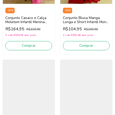
-
50
%
-
50
%
Conjunto Casaco e Calça
Conjunto Blusa Manga
Moletom Infantil Menina
Longa e Short Infantil Mon
Mon Sucré 138022316 (Off
Sucré 138022122
R$164,95
R$104,95
R$329,90
R$209,90
White/Rosa/Azul)
(Rosa/Vermelho)
3
x
de
R$54,98
sem juros
2
x
de
R$52,48
sem juros
Comprar
Comprar