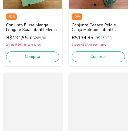
-
50
%
-
50
%
Conjunto Blusa Manga
Conjunto Casaco Pelo e
Longa e Saia Infantil Menina
Calça Moletom Infantil
Mon Sucré 138022382
Menina Mon Sucré
R$134,95
R$134,95
R$269,90
R$269,90
(Roxo/Verde)
138022424 (Off
White/Verde)
2
x
de
R$67,48
sem juros
2
x
de
R$67,48
sem juros
Comprar
Comprar