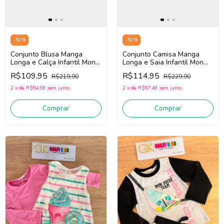
-
50
%
-
50
%
Conjunto Camisa Manga
Conjunto Blusa Manga
Longa e Saia Infantil Mon
Longa e Calça Infantil Mon
Sucré 138023016 (Azul)
Sucré 138020012 (Off
R$114,95
R$109,95
R$229,90
R$219,90
White/Azul)
2
x
de
R$57,48
sem juros
2
x
de
R$54,98
sem juros
Comprar
Comprar