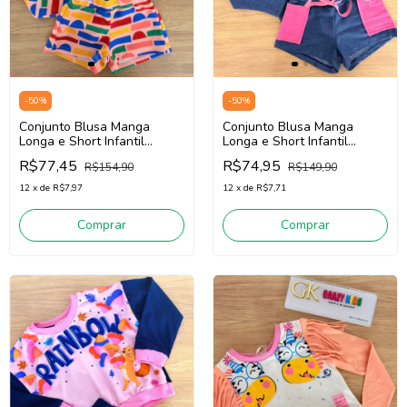
-
50
%
-
50
%
Conjunto Blusa Manga
Conjunto Blusa Manga
Longa e Short Infantil
Longa e Short Infantil
Menina Mon Sucré
Menina Mon Sucré
R$77,45
R$74,95
R$154,90
R$149,90
138020184
138018208 (Azul/Rosa)
(Rosa/Amarelo/Azul)
12
x
de
R$7,97
12
x
de
R$7,71
Comprar
Comprar