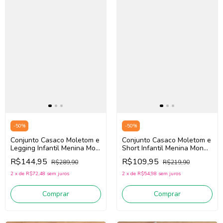
-
50
%
-
50
%
Conjunto Casaco Moletom e
Conjunto Casaco Moletom e
Legging Infantil Menina Mon
Short Infantil Menina Mon
Sucré 138022034
Sucré 138020172 (Rosa/Off
R$144,95
R$109,95
R$289,90
R$219,90
(Rosa/Verde)
White/Azul)
2
x
de
R$72,48
sem juros
2
x
de
R$54,98
sem juros
Comprar
Comprar