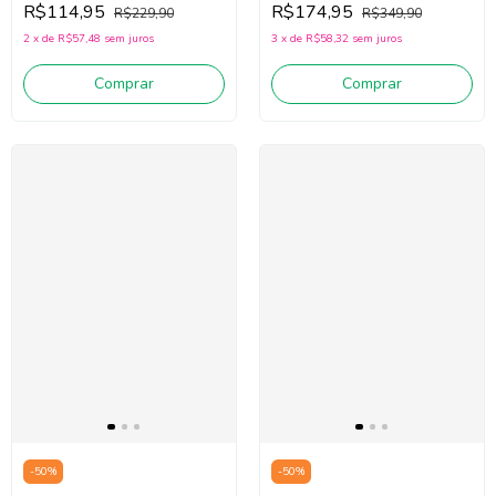
R$114,95
R$174,95
R$229,90
R$349,90
White/Vermelho/Rosa)
(Rosa)
2
x
de
R$57,48
sem juros
3
x
de
R$58,32
sem juros
Comprar
Comprar
-
50
%
-
50
%