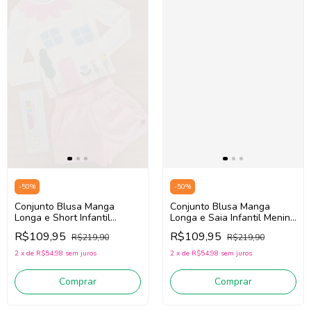
-
50
%
-
50
%
Conjunto Blusa Manga
Conjunto Blusa Manga
Longa e Short Infantil
Longa e Saia Infantil Menina
Menina Mon Sucré
Mon Sucré 138020096 (Off
R$109,95
R$109,95
R$219,90
R$219,90
138026122 (Off
White/Amarelo)
White/Rosa)
2
x
de
R$54,98
sem juros
2
x
de
R$54,98
sem juros
Comprar
Comprar