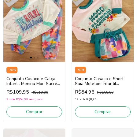
-
50
%
-
50
%
Conjunto Casaco e Calça
Conjunto Casaco e Short
Infantil Menina Mon Sucré
Saia Moletom Infantil
138020240 (Off
Menina Mon Sucré
R$109,95
R$84,95
R$219,90
R$169,90
White/Verde/Azul)
138018078 (Rosa/Off
White/Verde)
2
x
de
R$54,98
sem juros
12
x
de
R$8,74
Comprar
Comprar