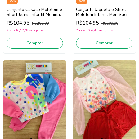
-
50
%
-
50
%
Conjunto Casaco Moletom e
Conjunto Jaqueta e Short
Short Jeans Infantil Menina
Moletom Infantil Mon Sucré
Mon Sucré 138018216
138018256 (Rosa/Verde)
R$104,95
R$104,95
R$209,90
R$209,90
(Amarelo/Rosa/Jeans Claro)
2
x
de
R$52,48
sem juros
2
x
de
R$52,48
sem juros
Comprar
Comprar