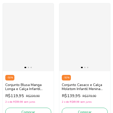
-
50
%
-
50
%
Conjunto Blusa Manga
Conjunto Casaco e Calça
Longa e Calça Infantil
Moletom Infantil Menina
Menina Mon Sucré
Mon Sucré 138022306
R$119,95
R$139,95
R$239,90
R$279,90
138022022 (Off
(Roxo/Verde)
White/Rosa/Azul)
2
x
de
R$59,98
sem juros
2
x
de
R$69,98
sem juros
Comprar
Comprar