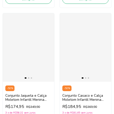
-
50
%
-
50
%
Conjunto Jaqueta e Calça
Conjunto Casaco e Calça
Moletom Infantil Menina
Moletom Infantil Menina
Mon Sucré 138022144
Mon Sucré 138022442
R$174,95
R$184,95
R$349,90
R$369,90
(Rosa/Off White/Azul)
(Rosa)
3
x
de
R$58,32
sem juros
3
x
de
R$61,65
sem juros