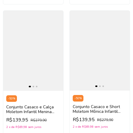
-
50
%
-
50
%
Conjunto Casaco e Short
Conjunto Casaco e Calça
Moletom Mônica Infantil
Moletom Infantil Menina
Menina Mon Sucré
Mon Sucré 138022000 (Off
R$139,95
R$139,95
R$279,90
R$279,90
208020010
White/Rosa/Azul)
(Marinho/Vermelho)
2
x
de
R$69,98
sem juros
2
x
de
R$69,98
sem juros