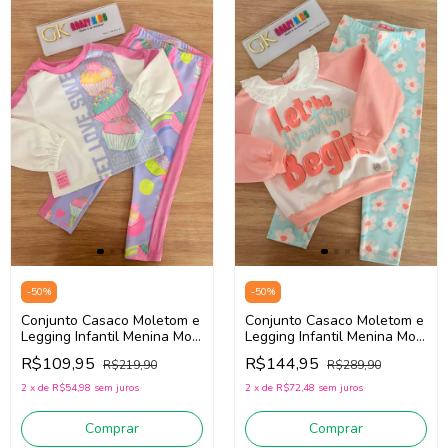
-
50
%
-
50
%
Conjunto Casaco Moletom e
Conjunto Casaco Moletom e
Legging Infantil Menina Mon
Legging Infantil Menina Mon
Sucré 138022078 (Rosa/Off
Sucré 138022420 (Rosa/Off
R$109,95
R$144,95
R$219,90
R$289,90
White/Azul)
White/Azul)
2
x
de
R$54,98
sem juros
2
x
de
R$72,48
sem juros
Comprar
Comprar