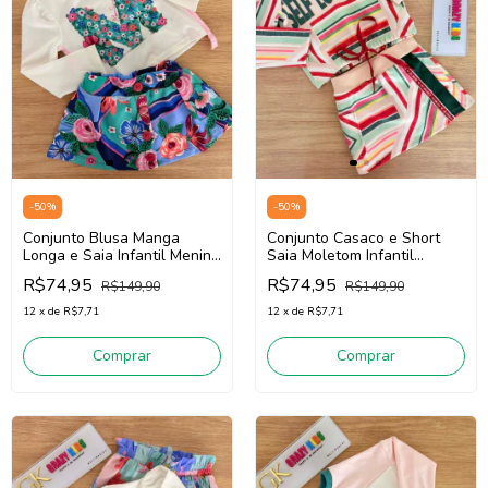
-
50
%
-
50
%
Conjunto Blusa Manga
Conjunto Casaco e Short
Longa e Saia Infantil Menina
Saia Moletom Infantil
Mon Sucré 138018100 (Off
Menina Mon Sucré
R$74,95
R$74,95
R$149,90
R$149,90
White/Verde/Azul)
138018276
(Rosa/Verde/Vermelho)
12
x
de
R$7,71
12
x
de
R$7,71
Comprar
Comprar