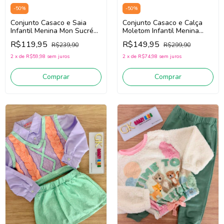
-
50
%
-
50
%
Conjunto Casaco e Saia
Conjunto Casaco e Calça
Infantil Menina Mon Sucré
Moletom Infantil Menina
138020148 (Azul/Off
Mon Sucré 138022376
R$119,95
R$149,95
R$239,90
R$299,90
White/Rosa)
(Rosa/Verde/Preto)
2
x
de
R$59,98
sem juros
2
x
de
R$74,98
sem juros
Comprar
Comprar