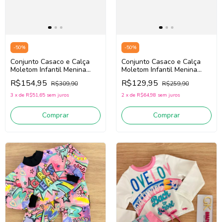
-
50
%
-
50
%
Conjunto Casaco e Calça
Conjunto Casaco e Calça
Moletom Infantil Menina
Moletom Infantil Menina
Mon Sucré 138022130
Mon Sucré 138022248 (Off
R$154,95
R$129,95
R$309,90
R$259,90
(Rosa/Vermelho)
White/Verde/Roxo)
3
x
de
R$51,65
sem juros
2
x
de
R$64,98
sem juros
Comprar
Comprar