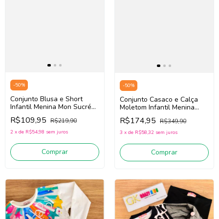
-
50
%
-
50
%
Conjunto Blusa e Short
Conjunto Casaco e Calça
Infantil Menina Mon Sucré
Moletom Infantil Menina
138020038 (Preto/Verde)
Mon Sucré 138022444
R$109,95
R$174,95
R$219,90
R$349,90
(Verde/Roxo)
2
x
de
R$54,98
sem juros
3
x
de
R$58,32
sem juros
Comprar
Comprar