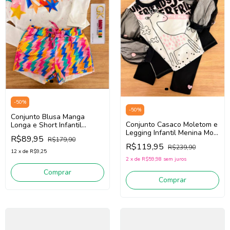
-
50
%
-
50
%
Conjunto Blusa Manga
Conjunto Casaco Moletom e
Longa e Short Infantil
Legging Infantil Menina Mon
Menina Mon Sucré
R$89,95
R$179,90
Sucré 138022374 (Off
138020036 (Off
R$119,95
R$239,90
White/Preto)
White/Rosa/Amarelo)
12
x
de
R$9,25
2
x
de
R$59,98
sem juros
Comprar
Comprar