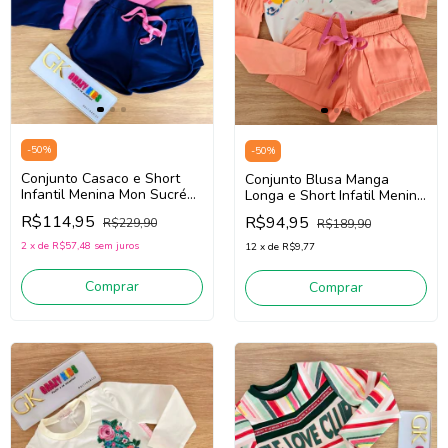
-
50
%
-
50
%
Conjunto Casaco e Short
Conjunto Blusa Manga
Infantil Menina Mon Sucré
Longa e Short Infatil Menina
138020058 (Rosa/Marinho)
Mon Sucré 138020112
R$114,95
R$94,95
R$229,90
R$189,90
(Laranja/Off White)
2
x
de
R$57,48
sem juros
12
x
de
R$9,77
Comprar
Comprar