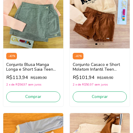
-
40
%
-
40
%
Conjunto Blusa Manga
Conjunto Casaco e Short
Longa e Short Saia Teen
Moletom Infantil Teen
Nina Go! 2261025
Menina Nina Go! 2261034
R$113,94
R$101,94
R$189,90
R$169,90
(Rosa/Cinza)
(Creme/Bege Escuro)
2
x
de
R$56,97
sem juros
2
x
de
R$50,97
sem juros
Comprar
Comprar