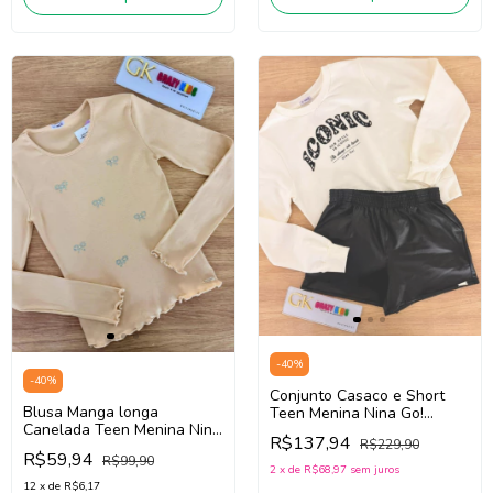
-
40
%
-
40
%
Conjunto Casaco e Short
Blusa Manga longa
Teen Menina Nina Go!
Canelada Teen Menina Nina
2261036 (Off White/Preto)
R$137,94
R$229,90
Go! 2261010 (Bege Claro)
R$59,94
R$99,90
2
x
de
R$68,97
sem juros
12
x
de
R$6,17