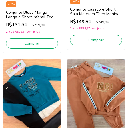
-
40
%
-
40
%
Conjunto Casaco e Short
Conjunto Blusa Manga
Saia Moletom Teen Menina
Longa e Short Infantil Teen
Nina Go! 2261037 (Azul)
R$149,94
Menina Nina Go! 2261026
R$249,90
R$131,94
R$219,90
(Preto/Cinza)
2
x
de
R$74,97
sem juros
2
x
de
R$65,97
sem juros
Comprar
Comprar