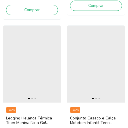
Comprar
Comprar
-
40
%
-
40
%
Legging Helanca Térmica
Conjunto Casaco e Calça
Teen Menina Nina Go!
Moletom Infantil Teen
2261006 (Preto)
Menina Nina Go! 2261042