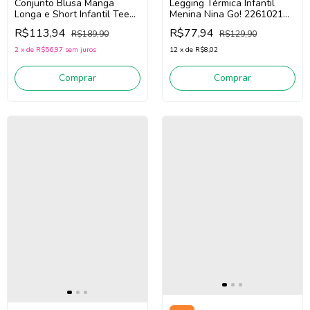
Conjunto Blusa Manga
Legging Térmica Infantil
Longa e Short Infantil Teen
Menina Nina Go! 2261021
Menina Nina Go! 2261028
(Preto)
R$113,94
R$77,94
R$189,90
R$129,90
(Off White/Bordô)
2
x
de
R$56,97
sem juros
12
x
de
R$8,02
Comprar
Comprar