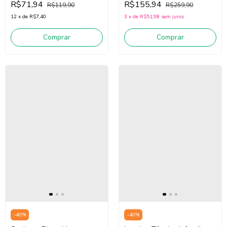
R$71,94
R$155,94
R$119,90
R$259,90
(Bege Claro)
12
x
de
R$7,40
3
x
de
R$51,98
sem juros
Comprar
Comprar
-
40
%
-
40
%