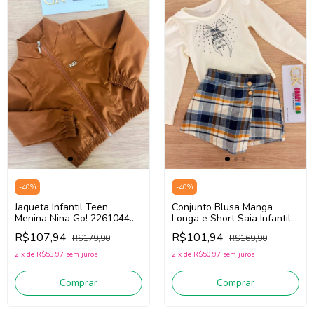
-
40
%
-
40
%
Jaqueta Infantil Teen
Conjunto Blusa Manga
Menina Nina Go! 2261044
Longa e Short Saia Infantil
(Ocre)
Teen Menina Nina Go!
R$107,94
R$101,94
R$179,90
R$169,90
2261027
(Creme/Azul/Amarelo)
2
x
de
R$53,97
sem juros
2
x
de
R$50,97
sem juros
Comprar
Comprar