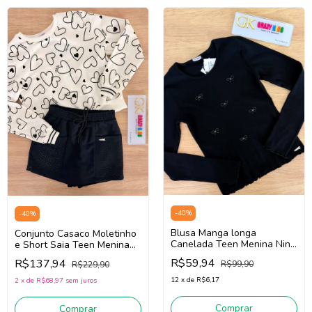
-
40
%
-
40
%
Blusa Manga longa
Conjunto Casaco Moletinho
Canelada Teen Menina Nina
e Short Saia Teen Menina
Go! 2261010 (Preto)
Nina Go! 2261039
R$59,94
R$137,94
R$99,90
R$229,90
(Creme/Preto)
12
x
de
R$6,17
2
x
de
R$68,97
sem juros
Comprar
Comprar