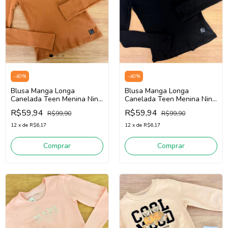
-
40
%
-
40
%
Blusa Manga Longa
Blusa Manga Longa
Canelada Teen Menina Nina
Canelada Teen Menina Nina
Go! 2261011 (Bege Escuro)
Go! 2261011 (Preto)
R$59,94
R$59,94
R$99,90
R$99,90
12
x
de
R$6,17
12
x
de
R$6,17
Comprar
Comprar