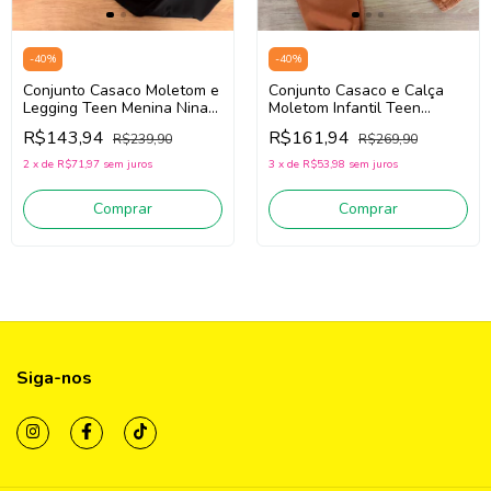
-
40
%
-
40
%
Conjunto Casaco Moletom e
Conjunto Casaco e Calça
Legging Teen Menina Nina
Moletom Infantil Teen
Go! 2261045 (Azul/Preto)
Menina Nina Go! 2261041
R$143,94
R$161,94
R$239,90
R$269,90
(Marrom(
2
x
de
R$71,97
sem juros
3
x
de
R$53,98
sem juros
Comprar
Comprar
Siga-nos