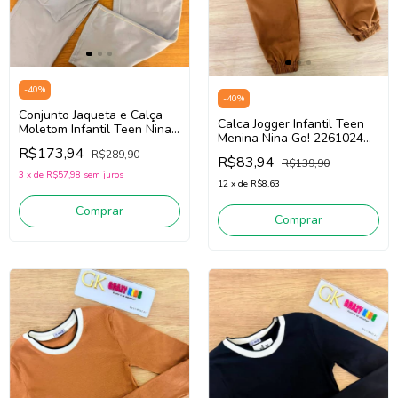
-
40
%
-
40
%
Conjunto Jaqueta e Calça
Calca Jogger Infantil Teen
Moletom Infantil Teen Nina
Menina Nina Go! 2261024
Go! 2261046 (Azul)
R$173,94
(Ocre)
R$289,90
R$83,94
R$139,90
3
x
de
R$57,98
sem juros
12
x
de
R$8,63
Comprar
Comprar