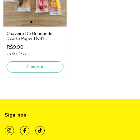
Chaveiro De Brinquedo
Dcarte Paper Dv81
(Diversos)
R$9,90
2
x
de
R$5,77
Comprar
Siga-nos