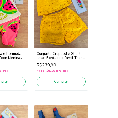
sa e Bermuda
Conjunto Cropped e Short
l Teen Menina
Laise Bordado Infantil Teen
Branco/Rosa)
Menina Bimbi Fb118
R$239,90
(Amarelo)
 juros
4
x
de
R$59,98
sem juros
mprar
Comprar