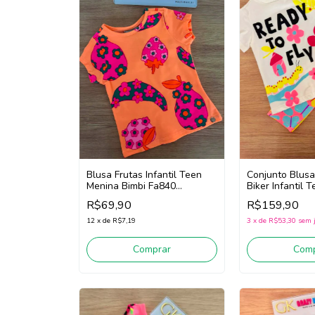
Blusa Frutas Infantil Teen
Conjunto Blus
Menina Bimbi Fa840
Biker Infantil 
(Laranja)
Bimbi Fb246 (B
R$69,90
R$159,90
12
x
de
R$7,19
3
x
de
R$53,30
sem 
Comprar
Comp