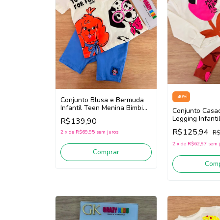
-
40
%
Conjunto Blusa e Bermuda
Infantil Teen Menina Bimbi
Conjunto Casa
Fb121 (Off White/Azul)
Legging Infant
R$139,90
Bimbi FB091 (O
R$125,94
R$
2
x
de
R$69,95
sem juros
White/Coral)
2
x
de
R$62,97
sem 
Comprar
Comp