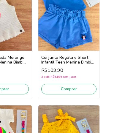
lada Morango
Conjunto Regata e Short
 Menina Bimbi
Infantil Teen Menina Bimbi
ite)
Fb117 (Azul)
R$109,90
2
x
de
R$54,95
sem juros
mprar
Comprar