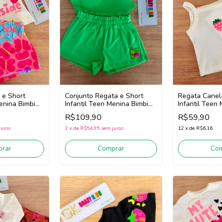
 e Short
Conjunto Regata e Short
Regata Cane
enina Bimbi
Infantil Teen Menina Bimbi
Infantil Teen
te/Rosa)
Fb157 (Verde)
Fa828 (Off Wh
R$109,90
R$59,90
juros
2
x
de
R$54,95
sem juros
12
x
de
R$6,16
rar
Comprar
Co