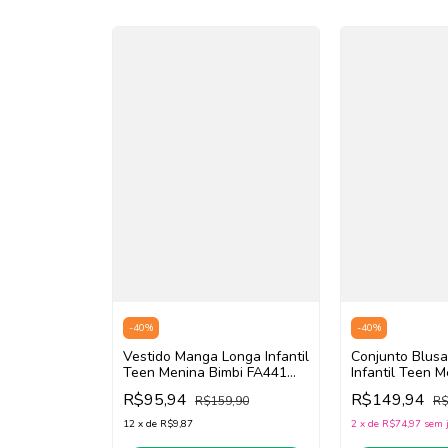
-
40
%
-
40
%
Vestido Manga Longa Infantil
Conjunto Blusa
Teen Menina Bimbi FA441
Infantil Teen M
(Off White/Lilás)
FB104 (Off Whi
R$95,94
R$149,94
R$159,90
R$
12
x
de
R$9,87
2
x
de
R$74,97
sem 