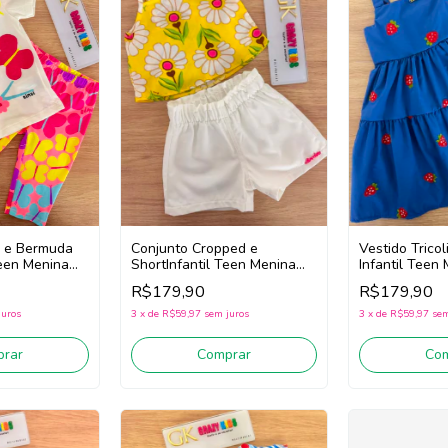
a e Bermuda
Conjunto Cropped e
Vestido Trico
Teen Menina
ShortInfantil Teen Menina
Infantil Teen
ranco/Rosa)
Bimbi Fb159
Fa890 (Azul)
R$179,90
R$179,90
(Amarelo/Branco)
juros
3
x
de
R$59,97
sem juros
3
x
de
R$59,97
sem
rar
Comprar
Co