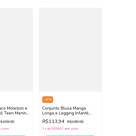
-
40
%
Conjunto Blusa Manga
aco Moletom e
Longa e Legging Infantil
til Teen Menina
Teen Menina Bimbi FA739
Off
R$113,94
R$189,90
$209,90
(Off White/Verde)
2
x
de
R$56,97
sem juros
 juros