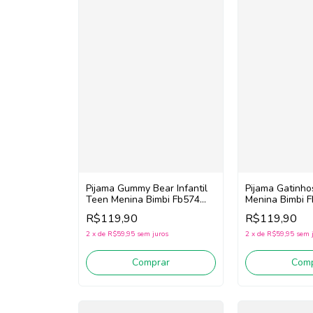
Pijama Gummy Bear Infantil
Pijama Gatinhos
Teen Menina Bimbi Fb574
Menina Bimbi F
(Rosa/Verde/Roxo)
R$119,90
R$119,90
2
x
de
R$59,95
sem juros
2
x
de
R$59,95
sem 
Comprar
Comp