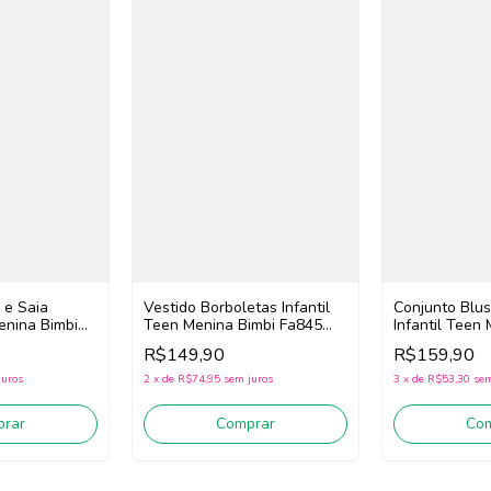
 e Saia
Vestido Borboletas Infantil
Conjunto Blus
enina Bimbi
Teen Menina Bimbi Fa845
Infantil Teen
te/Rosa)
(Rosa/Amarelo)
Fb144 (/Off W
R$149,90
R$159,90
juros
2
x
de
R$74,95
sem juros
3
x
de
R$53,30
sem
rar
Comprar
Co