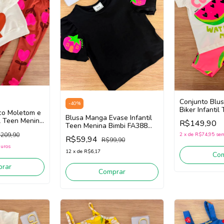
Conjunto Blu
-
40
%
Biker Infanti
co Moletom e
Blusa Manga Evase Infantil
Bimbi Fb170 (
il Teen Menina
R$149,90
Teen Menina Bimbi FA388
ff
(Preto)
209,90
2
x
de
R$74,95
sem
R$59,94
R$99,90
juros
12
x
de
R$6,17
Co
rar
Comprar