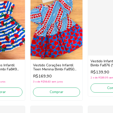
Vestido Infan
Bimbi Fa876 (
 Infantil
Vestido Corações Infantil
imbi Fa849
Teen Menina Bimbi Fa850
R$139,90
)
(Azul/Vermelho)
R$169,90
2
x
de
R$69,95
sem
juros
3
x
de
R$56,63
sem juros
Co
rar
Comprar