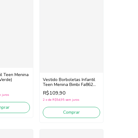
til Teen Menina
Verde)
Vestido Borboletas Infantil
Teen Menina Bimbi Fa862
(Rosa/Amarelo)
R$109,90
 juros
2
x
de
R$54,95
sem juros
mprar
Comprar