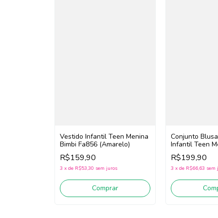
Vestido Infantil Teen Menina
Conjunto Blusa
Bimbi Fa856 (Amarelo)
Infantil Teen M
Fb156 (Off Whi
R$159,90
R$199,90
3
x
de
R$53,30
sem juros
3
x
de
R$66,63
sem 
Comprar
Comp