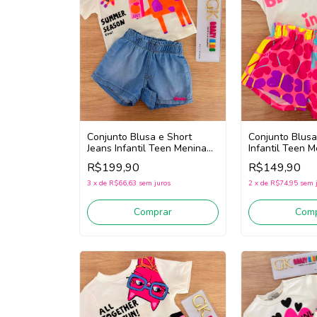
Conjunto Blusa e Short
Conjunto Blusa
Jeans Infantil Teen Menina
Infantil Teen M
Bimbi Fb177 (Off
Fb203 (Off Whi
R$199,90
R$149,90
White/Jeans)
3
x
de
R$66,63
sem juros
2
x
de
R$74,95
sem 
Comprar
Comp