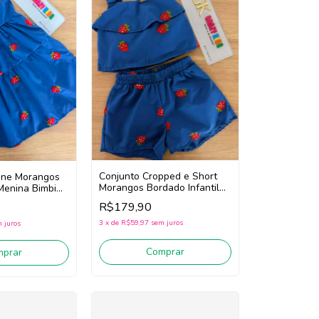
Conjunto Cropped e Short
line Morangos
Morangos Bordado Infantil
 Menina Bimbi
Teen Menina Bimbi Fb190
R$179,90
(Azul)
3
x
de
R$59,97
sem juros
 juros
Comprar
mprar