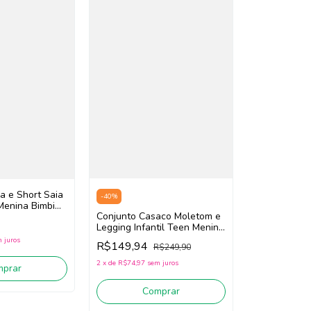
a e Short Saia
-
40
%
 Menina Bimbi
Conjunto Casaco Moletom e
hite/Azul)
Legging Infantil Teen Menina
Bimbi FA797 (Verde/Rosa)
 juros
R$149,94
R$249,90
2
x
de
R$74,97
sem juros
mprar
Comprar