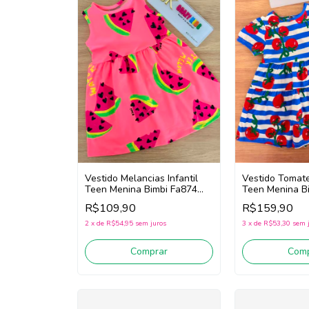
Vestido Melancias Infantil
Vestido Tomates
Teen Menina Bimbi Fa874
Teen Menina B
(Rosa)
(Azul/Vermelho
R$109,90
R$159,90
2
x
de
R$54,95
sem juros
3
x
de
R$53,30
sem 
Comprar
Comp