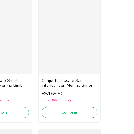
a e Short
Conjunto Blusa e Saia
 Menina Bimbi
Infantil Teen Menina Bimbi
hite/Rosa)
Fb143 (Off White/Azul)
R$189,90
 juros
3
x
de
R$63,30
sem juros
mprar
Comprar