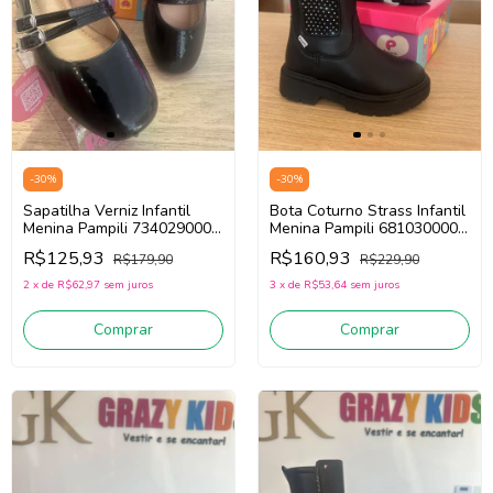
-
30
%
-
30
%
Sapatilha Verniz Infantil
Bota Coturno Strass Infantil
Menina Pampili 734029000
Menina Pampili 681030000
(preto)
(Preto)
R$125,93
R$160,93
R$179,90
R$229,90
2
x
de
R$62,97
sem juros
3
x
de
R$53,64
sem juros
Comprar
Comprar