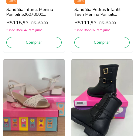
-
30
%
-
30
%
Sandália Infantil Menina
Sandália Pedras Infantil
Pampili 526070000
Teen Menina Pampili
(Dourado)
409351000 (Dourado)
R$118,93
R$111,93
R$169,90
R$159,90
2
x
de
R$59,47
sem juros
2
x
de
R$55,97
sem juros
Comprar
Comprar