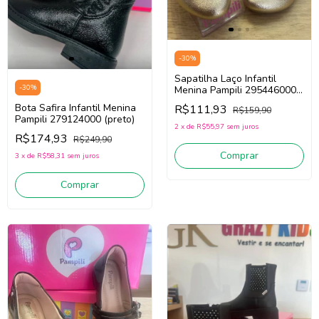
-
30
%
Sapatilha Laço Infantil
-
30
%
Menina Pampili 295446000
(Dourado)
Bota Safira Infantil Menina
R$111,93
R$159,90
Pampili 279124000 (preto)
2
x
de
R$55,97
sem juros
R$174,93
R$249,90
Comprar
3
x
de
R$58,31
sem juros
Comprar