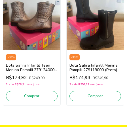
-
30
%
-
30
%
Bota Safira Infantil Teen
Bota Safira Infantil Menina
Menina Pampili 279124000
Pampili 279119000 (Preto)
(Grafite)
R$174,93
R$174,93
R$249,90
R$249,90
3
x
de
R$58,31
sem juros
3
x
de
R$58,31
sem juros
Comprar
Comprar