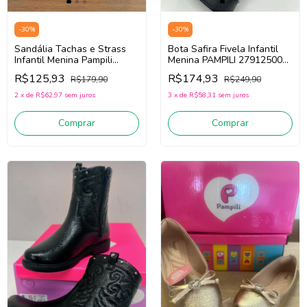
-
30
%
-
30
%
Sandália Tachas e Strass
Bota Safira Fivela Infantil
Infantil Menina Pampili
Menina PAMPILI 279125000
526067000 (Branco)
(preto)
R$125,93
R$174,93
R$179,90
R$249,90
2
x
de
R$62,97
sem juros
3
x
de
R$58,31
sem juros
Comprar
Comprar