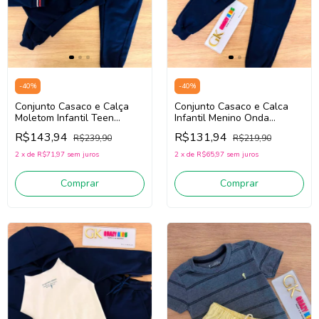
-
40
%
-
40
%
Conjunto Casaco e Calça
Conjunto Casaco e Calca
Moletom Infantil Teen
Infantil Menino Onda
Menino Onda Marinha
Marinha 1261060 (Marinho)
R$143,94
R$131,94
R$239,90
R$219,90
1261131 (Marinho)
2
x
de
R$71,97
sem juros
2
x
de
R$65,97
sem juros
Comprar
Comprar