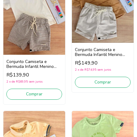
Conjunto Camiseta e
Bermuda Infantil Menino
Onda Marinha 1263075
Conjunto Camiseta e
R$149,90
(Ocre)
Bermuda Infantil Menino
2
x
de
R$74,95
sem juros
Onda Marinha 1263074 (Off
R$139,90
White/Bege)
Comprar
2
x
de
R$69,95
sem juros
Comprar