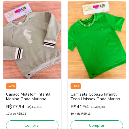
-
40
%
-
40
%
Casaco Moletom Infantil
Camiseta Copa26 Infantil
Menino Onda Marinha
Teen Unissex Onda Marinha
1261047 (Verde)
8099026 (Verde)
R$77,94
R$41,94
R$129,90
R$69,90
12
x
de
R$8,02
10
x
de
R$5,13
Comprar
Comprar