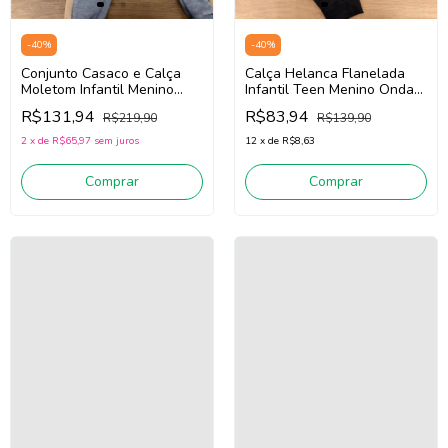
-
40
%
-
40
%
Conjunto Casaco e Calça
Calça Helanca Flanelada
Moletom Infantil Menino
Infantil Teen Menino Onda
Onda Marinha 1261063
Marinha 5261031 (preto)
R$131,94
R$83,94
R$219,90
R$139,90
(Cinza/Bege Claro)
2
x
de
R$65,97
sem juros
12
x
de
R$8,63
Comprar
Comprar