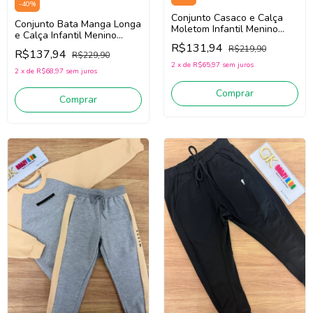
-
40
%
Conjunto Casaco e Calça
Conjunto Bata Manga Longa
Moletom Infantil Menino
e Calça Infantil Menino
Onda Marinha 1261065
Onda Marinha 1261057
R$131,94
R$219,90
(Bege/Verde)
R$137,94
R$229,90
(Marinho/Verde)
2
x
de
R$65,97
sem juros
2
x
de
R$68,97
sem juros
Comprar
Comprar