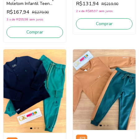
Verde 1261066 (Verde)
R$131,94
Moletom Infantil Teen
R$219,90
Menino Onda Marinha
R$167,94
2
x
de
R$65,97
sem juros
R$279,90
1261133 (Marinho)
3
x
de
R$55,98
sem juros
Comprar
Comprar
-
40
%