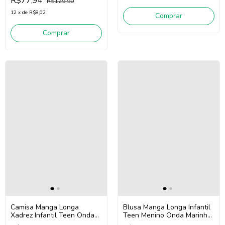
R$77,94
R$129,90
12
x
de
R$8,02
Comprar
Comprar
Blusa Manga Longa Infantil
Camisa Manga Longa
Teen Menino Onda Marinha
Xadrez Infantil Teen Onda
251024 (Preto)
Marinha 251101