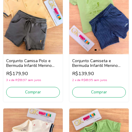
Conjunto Camisa Polo e
Conjunto Camiseta e
Bermuda Infantil Menino
Bermuda Infantil Menino
Onda Marinha 1263082
Onda Marinha 1263070
R$179,90
R$139,90
(Bege/Cinza)
(Verde/Marinho)
3
x
de
R$59,97
sem juros
2
x
de
R$69,95
sem juros
Comprar
Comprar