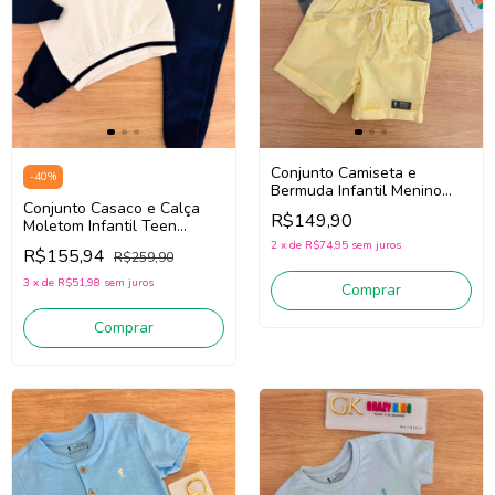
Conjunto Camiseta e
-
40
%
Bermuda Infantil Menino
Conjunto Casaco e Calça
Onda Marinha 1263075
R$149,90
Moletom Infantil Teen
(Cinza/Amarelo)
Menino Onda Marinha
2
x
de
R$74,95
sem juros
R$155,94
R$259,90
1261130 (Off
White/Marinho)
3
x
de
R$51,98
sem juros
Comprar
Comprar