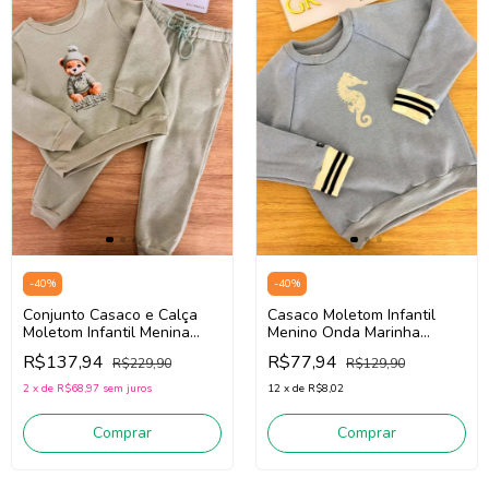
-
40
%
-
40
%
Conjunto Casaco e Calça
Casaco Moletom Infantil
Moletom Infantil Menina
Menino Onda Marinha
Onda Marinha 1261079
1261047 (Azul)
R$137,94
R$77,94
R$229,90
R$129,90
(Verde)
2
x
de
R$68,97
sem juros
12
x
de
R$8,02
Comprar
Comprar