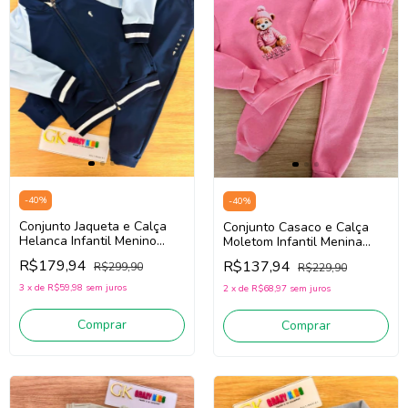
-
40
%
-
40
%
Conjunto Jaqueta e Calça
Conjunto Casaco e Calça
Helanca Infantil Menino
Moletom Infantil Menina
Onda Marinha 1261070
Onda Marinha 1261079
R$179,94
R$137,94
R$299,90
R$229,90
(Marinho)
(Rosa)
3
x
de
R$59,98
sem juros
2
x
de
R$68,97
sem juros
Comprar
Comprar