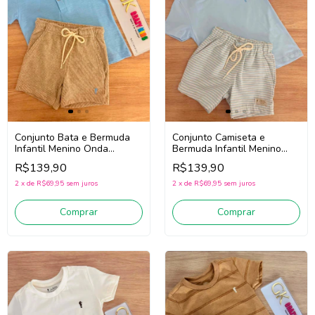
Conjunto Bata e Bermuda
Conjunto Camiseta e
Infantil Menino Onda
Bermuda Infantil Menino
Marinha 1263077
Onda Marinha 1263074
R$139,90
R$139,90
(Azul/Bege)
(Azul)
2
x
de
R$69,95
sem juros
2
x
de
R$69,95
sem juros
Comprar
Comprar