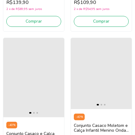
R$109,90
R$139,90
(Azul/Laranja)
2
x
de
R$54,95
sem juros
2
x
de
R$69,95
sem juros
Comprar
Comprar
-
40
%
Conjunto Casaco Moletom e
-
40
%
Calça Infantil Menino Onda
Conjunto Casaco e Calça