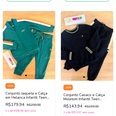
-
40
%
-
40
%
Conjunto Jaqueta e Calça
Conjunto Casaco e Calça
em Helanca Infantil Teen
Moletom Infantil Teen
Menino Onda Marinha
Menino Onda Marinha
R$179,94
R$299,90
R$143,94
1261137 (Verde)
R$239,90
1261131 (Preto)
3
x
de
R$59,98
sem juros
2
x
de
R$71,97
sem juros