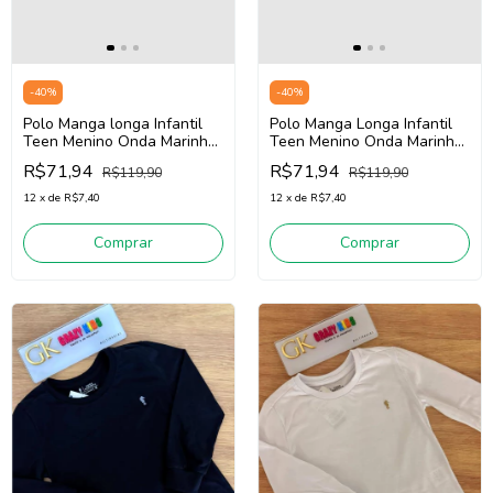
-
40
%
-
40
%
Polo Manga longa Infantil
Polo Manga Longa Infantil
Teen Menino Onda Marinha
Teen Menino Onda Marinha
526102 1 (Branco)
5261021 (Marinho)
R$71,94
R$71,94
R$119,90
R$119,90
12
x
de
R$7,40
12
x
de
R$7,40
Comprar
Comprar