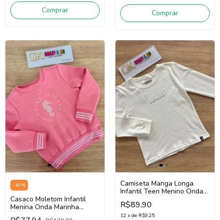
Comprar
Comprar
Camiseta Manga Longa
-
40
%
Infantil Teen Menino Onda
Casaco Moletom Infantil
Marinha 251090 (Off White)
R$89,90
Menina Onda Marinha
1261078 ( Rosa )
12
x
de
R$9,25