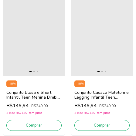
-
40
%
-
40
%
Conjunto Blusa e Short
Conjunto Casaco Moletom e
Infantil Teen Menina Bimbi
Legging Infantil Teen
FB104 (Off White/Vinho)
Menina Bimbi FB094 (Off
R$149,94
R$149,94
R$249,90
R$249,90
White/Vinho)
2
x
de
R$74,97
sem juros
2
x
de
R$74,97
sem juros
Comprar
Comprar