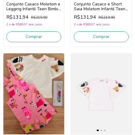
Conjunto Casaco Moletom e
Conjunto Casaco e Short
Legging Infantil Teen Bimbi
Saia Moletom Infantil Teen
FA801 (Preto)
Bimbi FA780 (Off
R$131,94
R$131,94
R$219,90
R$219,90
White/Bege)
2
x
de
R$65,97
sem juros
2
x
de
R$65,97
sem juros
Comprar
Comprar