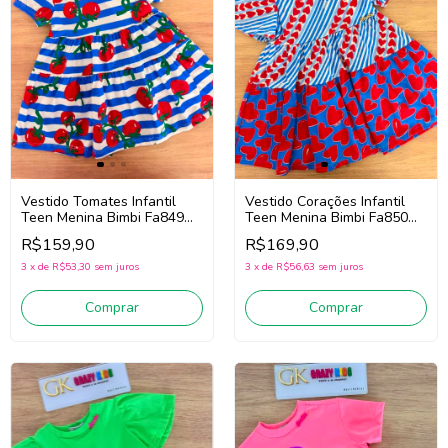
Vestido Tomates Infantil
Vestido Corações Infantil
Teen Menina Bimbi Fa849
Teen Menina Bimbi Fa850
(Azul/Vermelho)
(Azul/Vermelho)
R$159,90
R$169,90
3
x
de
R$53,30
sem juros
3
x
de
R$56,63
sem juros
Comprar
Comprar