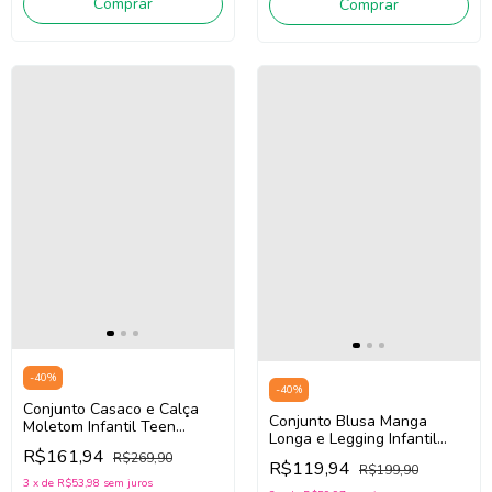
Comprar
Comprar
-
40
%
-
40
%
Conjunto Casaco e Calça
Conjunto Blusa Manga
Moletom Infantil Teen
Longa e Legging Infantil
Menina Bimbi FA749 (Verde)
R$161,94
Teen Menina Bimbi FA768
R$269,90
R$119,94
R$199,90
(Bege/Rosa Pink)
3
x
de
R$53,98
sem juros