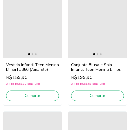
Vestido Infantil Teen Menina
Conjunto Blusa e Saia
Bimbi Fa856 (Amarelo)
Infantil Teen Menina Bimbi
Fb156 (Off White/Rosa)
R$159,90
R$199,90
3
x
de
R$53,30
sem juros
3
x
de
R$66,63
sem juros
Comprar
Comprar