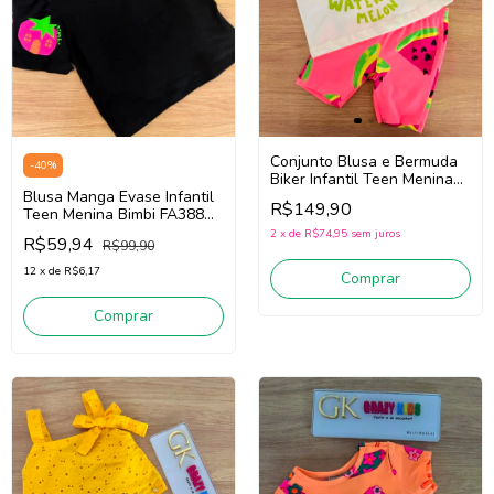
Conjunto Blusa e Bermuda
-
40
%
Biker Infantil Teen Menina
Blusa Manga Evase Infantil
Bimbi Fb170 (Branco/Rosa)
R$149,90
Teen Menina Bimbi FA388
(Preto)
2
x
de
R$74,95
sem juros
R$59,94
R$99,90
12
x
de
R$6,17
Comprar
Comprar