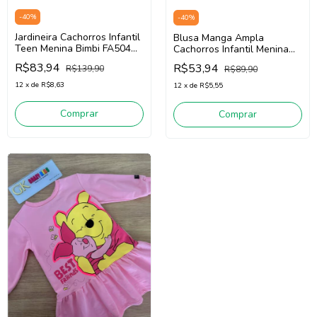
-
40
%
-
40
%
Jardineira Cachorros Infantil
Blusa Manga Ampla
Teen Menina Bimbi FA504
Cachorros Infantil Menina
(Rosa)
Bimbi FA390 (Off White)
R$83,94
R$53,94
R$139,90
R$89,90
12
x
de
R$8,63
12
x
de
R$5,55
Comprar
Comprar