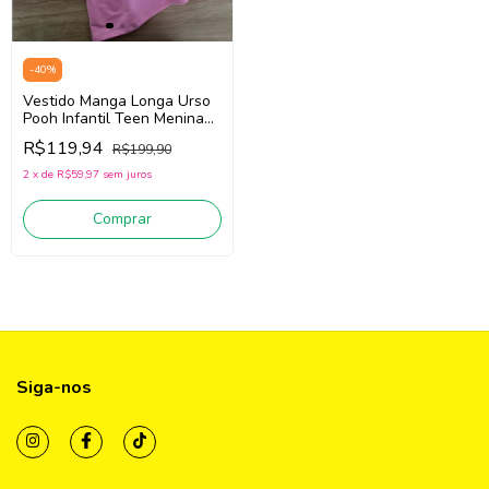
-
40
%
Vestido Manga Longa Urso
Pooh Infantil Teen Menina
Bimbi FA422 (Rosa)
R$119,94
R$199,90
2
x
de
R$59,97
sem juros
Comprar
Siga-nos