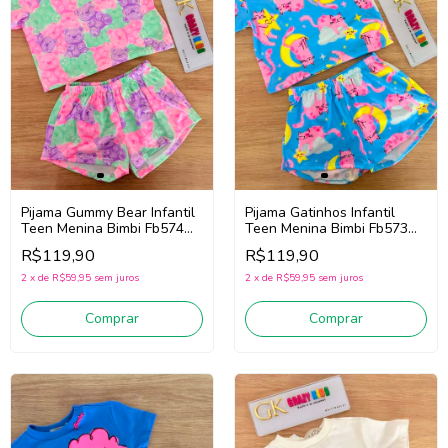
Pijama Gummy Bear Infantil
Pijama Gatinhos Infantil
Teen Menina Bimbi Fb574
Teen Menina Bimbi Fb573
(Rosa/Verde/Roxo)
(Azul)
R$119,90
R$119,90
2
x
de
R$59,95
sem juros
2
x
de
R$59,95
sem juros
Comprar
Comprar