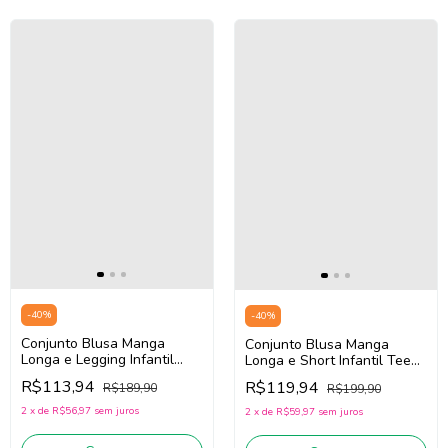
-
40
%
-
40
%
Conjunto Blusa Manga
Conjunto Blusa Manga
Longa e Legging Infantil
Longa e Short Infantil Teen
Teen Menina Bimbi FA739
Menina Bimbi FB081 (Rosa
R$113,94
R$119,94
R$189,90
R$199,90
(Off White/Verde)
Pink)
2
x
de
R$56,97
sem juros
2
x
de
R$59,97
sem juros