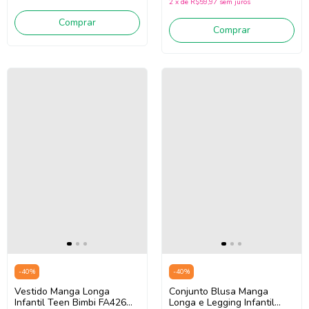
2
x
de
R$59,97
sem juros
Comprar
Comprar
-
40
%
-
40
%
Vestido Manga Longa
Conjunto Blusa Manga
Infantil Teen Bimbi FA426
Longa e Legging Infantil