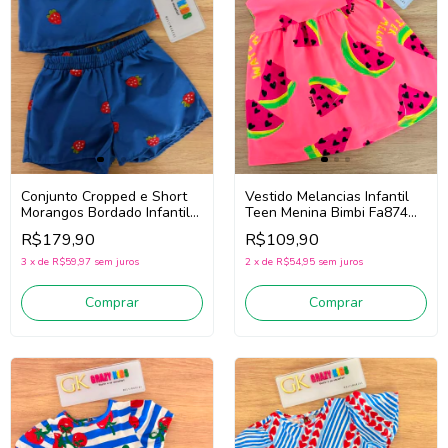
Conjunto Cropped e Short
Vestido Melancias Infantil
Morangos Bordado Infantil
Teen Menina Bimbi Fa874
Teen Menina Bimbi Fb190
(Rosa)
R$179,90
R$109,90
(Azul)
3
x
de
R$59,97
sem juros
2
x
de
R$54,95
sem juros
Comprar
Comprar