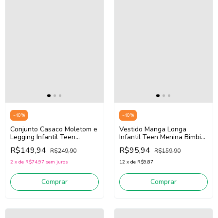
-
40
%
-
40
%
Conjunto Casaco Moletom e
Vestido Manga Longa
Legging Infantil Teen
Infantil Teen Menina Bimbi
Menina Bimbi FA797
FA441 (Off White/Lilás)
R$149,94
R$95,94
R$249,90
R$159,90
(Verde/Rosa)
2
x
de
R$74,97
sem juros
12
x
de
R$9,87
Comprar
Comprar