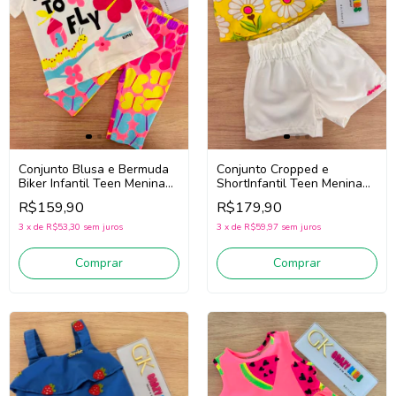
Conjunto Blusa e Bermuda
Conjunto Cropped e
Biker Infantil Teen Menina
ShortInfantil Teen Menina
Bimbi Fb246 (Branco/Rosa)
Bimbi Fb159
R$159,90
R$179,90
(Amarelo/Branco)
3
x
de
R$53,30
sem juros
3
x
de
R$59,97
sem juros
Comprar
Comprar