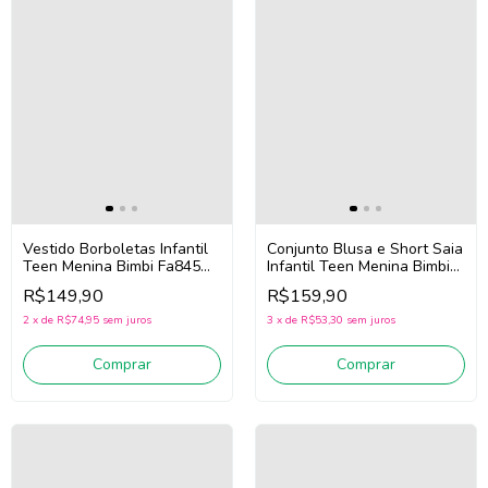
Vestido Borboletas Infantil
Conjunto Blusa e Short Saia
Teen Menina Bimbi Fa845
Infantil Teen Menina Bimbi
(Rosa/Amarelo)
Fb144 (/Off White/Azul)
R$149,90
R$159,90
2
x
de
R$74,95
sem juros
3
x
de
R$53,30
sem juros
Comprar
Comprar