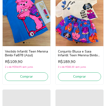
Vestido Infantil Teen Menina
Conjunto Blusa e Saia
Bimbi Fa878 (Azul)
Infantil Teen Menina Bimbi
Fb143 (Off White/Azul)
R$109,90
R$189,90
2
x
de
R$54,95
sem juros
3
x
de
R$63,30
sem juros
Comprar
Comprar