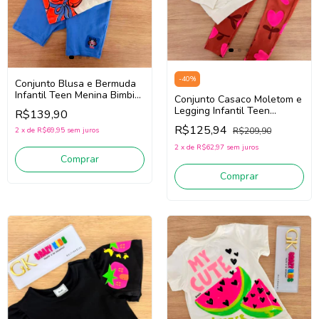
-
40
%
Conjunto Blusa e Bermuda
Infantil Teen Menina Bimbi
Conjunto Casaco Moletom e
Fb121 (Off White/Azul)
Legging Infantil Teen
R$139,90
Menina Bimbi FB091 (Off
R$125,94
R$209,90
2
x
de
R$69,95
sem juros
White/Coral)
2
x
de
R$62,97
sem juros
Comprar
Comprar