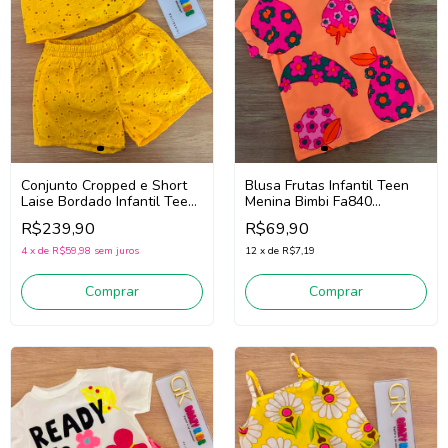
Conjunto Cropped e Short
Blusa Frutas Infantil Teen
Laise Bordado Infantil Teen
Menina Bimbi Fa840
Menina Bimbi Fb118
(Laranja)
R$239,90
R$69,90
(Amarelo)
4
x
de
R$59,98
sem juros
12
x
de
R$7,19
Comprar
Comprar