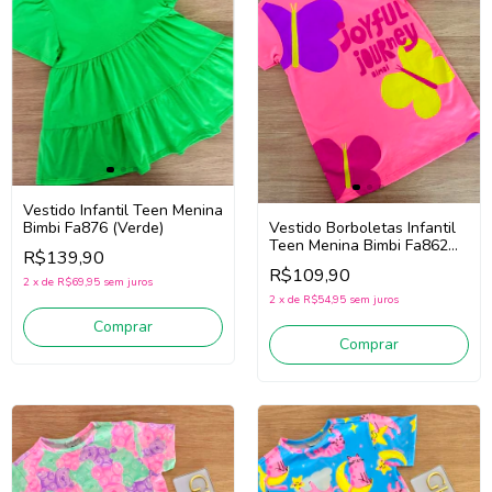
Vestido Infantil Teen Menina
Vestido Borboletas Infantil
Bimbi Fa876 (Verde)
Teen Menina Bimbi Fa862
R$139,90
(Rosa/Amarelo)
R$109,90
2
x
de
R$69,95
sem juros
2
x
de
R$54,95
sem juros
Comprar
Comprar