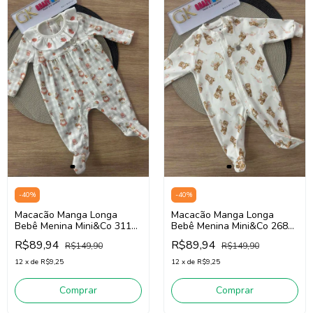
-
40
%
-
40
%
Macacão Manga Longa
Macacão Manga Longa
Bebê Menina Mini&Co 3113
Bebê Menina Mini&Co 2684
(Off White/Cinza)
(Off White)
R$89,94
R$89,94
R$149,90
R$149,90
12
x
de
R$9,25
12
x
de
R$9,25
Comprar
Comprar