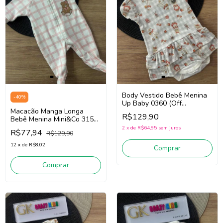
Body Vestido Bebê Menina
-
40
%
Up Baby 0360 (Off
Macacão Manga Longa
White/Cinza)
R$129,90
Bebê Menina Mini&Co 3152
(Off White/Rosa)
2
x
de
R$64,95
sem juros
R$77,94
R$129,90
12
x
de
R$8,02
Comprar
Comprar