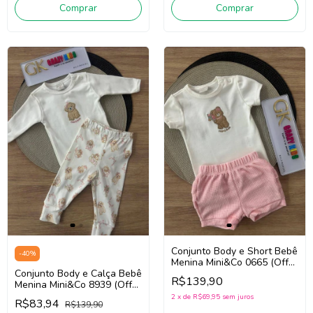
Comprar
Comprar
Conjunto Body e Short Bebê
-
40
%
Menina Mini&Co 0665 (Off
Conjunto Body e Calça Bebê
White/Rosa)
R$139,90
Menina Mini&Co 8939 (Off
White/Bege)
2
x
de
R$69,95
sem juros
R$83,94
R$139,90