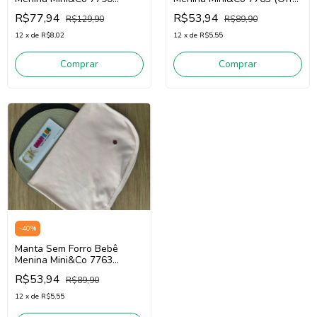
(Rosa)
White)
R$77,94
R$53,94
R$129,90
R$89,90
12
x
de
R$8,02
12
x
de
R$5,55
Comprar
Comprar
-
40
%
Manta Sem Forro Bebê
Menina Mini&Co 7763
(Rosa)
R$53,94
R$89,90
12
x
de
R$5,55