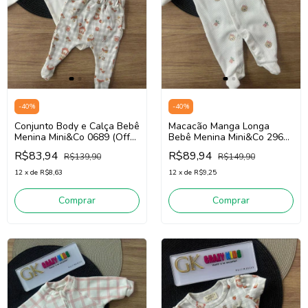
-
40
%
-
40
%
Conjunto Body e Calça Bebê
Macacão Manga Longa
Menina Mini&Co 0689 (Off
Bebê Menina Mini&Co 2960
White/Cinza)
(Off White/Rosa)
R$83,94
R$89,94
R$139,90
R$149,90
12
x
de
R$8,63
12
x
de
R$9,25
Comprar
Comprar