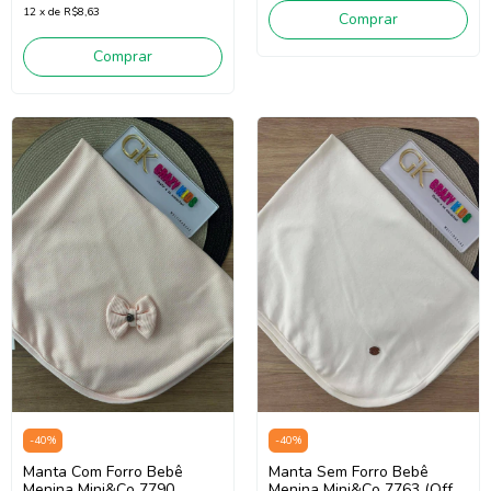
12
x
de
R$8,63
Comprar
Comprar
-
40
%
-
40
%
Manta Com Forro Bebê
Manta Sem Forro Bebê
Menina Mini&Co 7790
Menina Mini&Co 7763 (Off