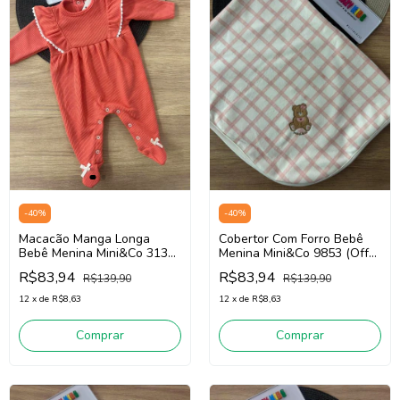
-
40
%
-
40
%
Macacão Manga Longa
Cobertor Com Forro Bebê
Bebê Menina Mini&Co 3139
Menina Mini&Co 9853 (Off
(Vermelho)
White/Rosa)
R$83,94
R$83,94
R$139,90
R$139,90
12
x
de
R$8,63
12
x
de
R$8,63
Comprar
Comprar