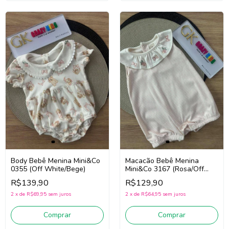
Body Bebê Menina Mini&Co
Macacão Bebê Menina
0355 (Off White/Bege)
Mini&Co 3167 (Rosa/Off
White)
R$139,90
R$129,90
2
x
de
R$69,95
sem juros
2
x
de
R$64,95
sem juros
Comprar
Comprar