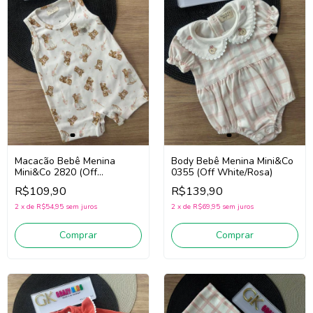
Macacão Bebê Menina
Body Bebê Menina Mini&Co
Mini&Co 2820 (Off
0355 (Off White/Rosa)
White/Marrom)
R$109,90
R$139,90
2
x
de
R$54,95
sem juros
2
x
de
R$69,95
sem juros
Comprar
Comprar