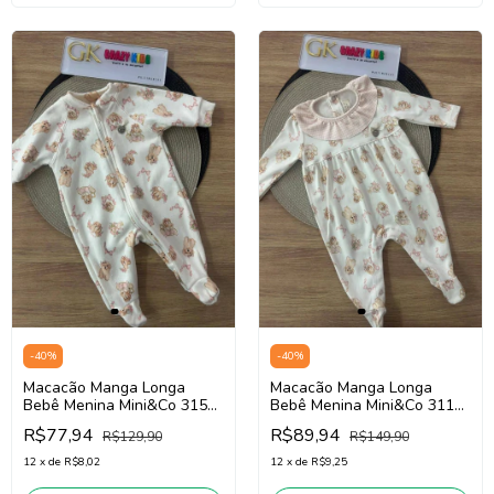
-
40
%
-
40
%
Macacão Manga Longa
Macacão Manga Longa
Bebê Menina Mini&Co 3152
Bebê Menina Mini&Co 3113
(Off White)
(Off White)
R$77,94
R$89,94
R$129,90
R$149,90
12
x
de
R$8,02
12
x
de
R$9,25