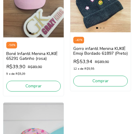
-
40
%
-
56
%
Gorro infantil Menina KUKIÊ
Emoji Bordado 61897 (Preto)
Boné Infantil Menina KUKIÊ
65291 Gatinho (rosa)
R$53,94
R$89,90
R$39,90
R$89,90
12
x
de
R$5,55
9
x
de
R$5,39
Comprar
Comprar