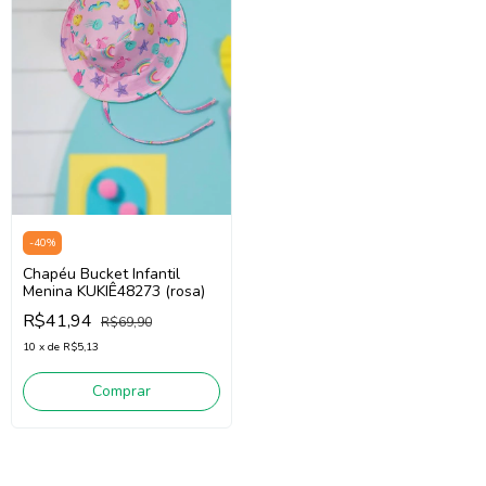
-
40
%
Chapéu Bucket Infantil
Menina KUKIÊ48273 (rosa)
R$41,94
R$69,90
10
x
de
R$5,13
Comprar