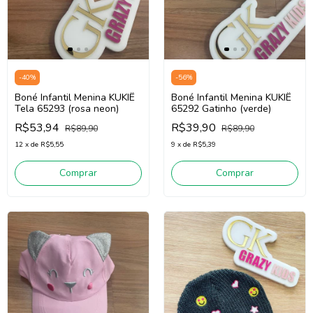
-
40
%
-
56
%
Boné Infantil Menina KUKIÊ
Boné Infantil Menina KUKIÊ
Tela 65293 (rosa neon)
65292 Gatinho (verde)
R$53,94
R$39,90
R$89,90
R$89,90
12
x
de
R$5,55
9
x
de
R$5,39
Comprar
Comprar