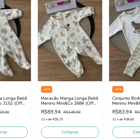
-
40
%
-
40
%
a Longa Bebê
Macacão Manga Longa Bebê
Conjunto Bod
o 3152 (Off
Menino Mini&Co 2684 (Off
Menino Mini&
White)
White/Bege)
R$89,94
R$83,94
29,90
R$149,90
R$
12
x
de
R$9,25
12
x
de
R$8,63
rar
Comprar
Co