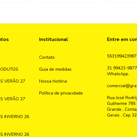
ntos
Institucional
Entre em co
553199423987
Contato
31 99423-9877
RODUTOS
Guia de medidas
WhatsApp.
S VERÃO 27
Nossa história
comercial@graz
Política de privacidade
Rua José Rodrí
S VERÃO 27
Guilherme 785 
Grande , Conta
Gerais , Cep 3
S INVERNO 26
S INVERNO 26