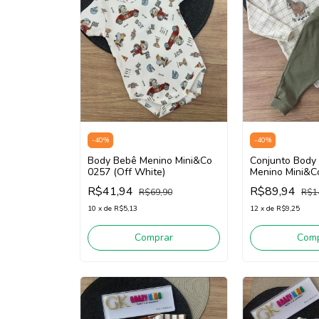
-
40
%
-
40
%
Body Bebê Menino Mini&Co
Conjunto Body
0257 (Off White)
Menino Mini&C
(Bege/Verde)
R$41,94
R$89,94
R$69,90
R$1
10
x
de
R$5,13
12
x
de
R$9,25
Comprar
Comp