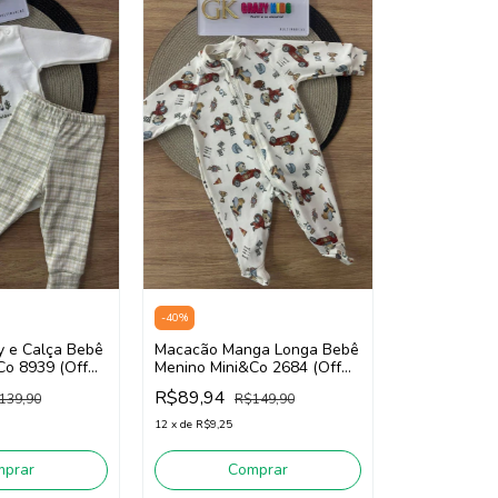
-
40
%
y e Calça Bebê
Macacão Manga Longa Bebê
Co 8939 (Off
Menino Mini&Co 2684 (Off
White)
R$89,94
139,90
R$149,90
12
x
de
R$9,25
mprar
Comprar