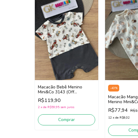
Macacão Bebê Menino
-
40
%
Mini&Co 3143 (Off
White/Preto)
Macacão Mang
R$119,90
Menino Mini&C
White)
2
x
de
R$59,95
sem juros
R$77,94
R$1
12
x
de
R$8,02
Comprar
Comp