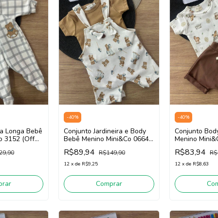
-
40
%
-
40
%
a Longa Bebê
Conjunto Jardineira e Body
Conjunto Bod
o 3152 (Off
Bebê Menino Mini&Co 0664
Menino Mini&
(Off White/Marrom)
White/Marrom
R$89,94
R$83,94
29,90
R$149,90
R$
12
x
de
R$9,25
12
x
de
R$8,63
rar
Comprar
Co