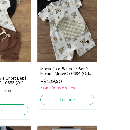
Macacão e Babador Bebê
Menino Mini&Co 0694 (Off
y e Short Bebê
White/Bege)
R$139,90
Co 0656 (Off
)
2
x
de
R$69,95
sem juros
139,90
Comprar
mprar