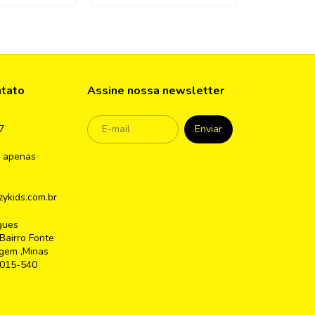
ntato
Assine nossa newsletter
7
 apenas
ykids.com.br
gues
Bairro Fonte
gem ,Minas
2015-540