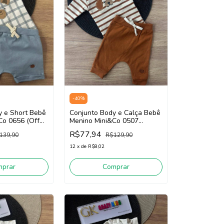
-
40
%
y e Short Bebê
Conjunto Body e Calça Bebê
Co 0656 (Off
Menino Mini&Co 0507
(Bege/Marrom)
R$77,94
139,90
R$129,90
12
x
de
R$8,02
mprar
Comprar