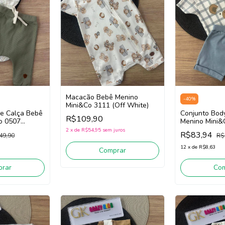
Macacão Bebê Menino
-
40
%
Mini&Co 3111 (Off White)
 e Calça Bebê
Conjunto Bod
R$109,90
o 0507
Menino Mini&
White/Azul)
2
x
de
R$54,95
sem juros
R$83,94
49,90
R$
12
x
de
R$8,63
Comprar
rar
Co