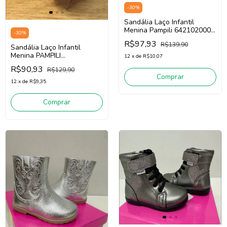
-
30
%
Sandália Laço Infantil
Menina Pampili 642102000
-
30
%
(Prata)
R$97,93
R$139,90
Sandália Laço Infantil
Menina PAMPILI
12
x
de
R$10,07
6421100000 (Dourado)
R$90,93
R$129,90
Comprar
12
x
de
R$9,35
Comprar