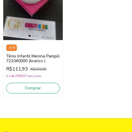
-
30
%
Tênis Infantil Menina Pampili
721040000 (branco )
R$111,93
R$159,90
2
x
de
R$55,97
sem juros
Comprar