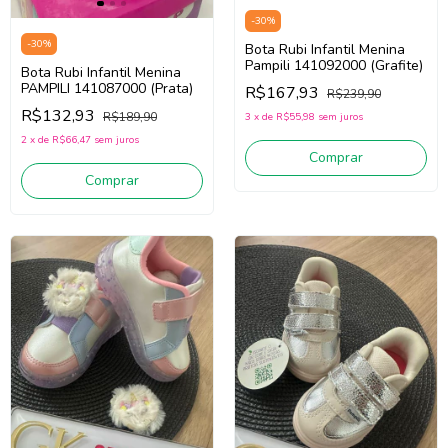
-
30
%
-
30
%
Bota Rubi Infantil Menina
Pampili 141092000 (Grafite)
Bota Rubi Infantil Menina
PAMPILI 141087000 (Prata)
R$167,93
R$239,90
R$132,93
R$189,90
3
x
de
R$55,98
sem juros
2
x
de
R$66,47
sem juros
Comprar
Comprar