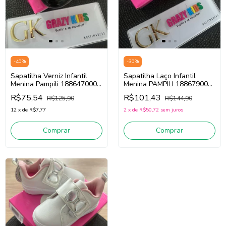
-
40
%
-
30
%
Sapatilha Verniz Infantil
Sapatilha Laço Infantil
Menina Pampili 188647000
Menina PAMPILI 188679000
(preto)
(areia)
R$75,54
R$101,43
R$125,90
R$144,90
12
x
de
R$7,77
2
x
de
R$50,72
sem juros
Comprar
Comprar