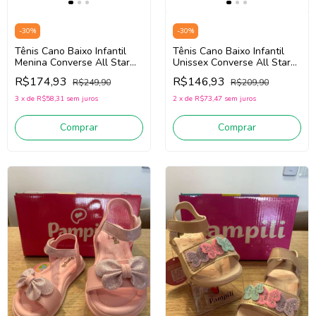
-
30
%
-
30
%
Tênis Cano Baixo Infantil
Tênis Cano Baixo Infantil
Menina Converse All Star
Unissex Converse All Star
CK1243 (Preto) Tecido
CK1041 (Preto) Tecido
R$174,93
R$146,93
R$249,90
R$209,90
3
x
de
R$58,31
sem juros
2
x
de
R$73,47
sem juros
Comprar
Comprar