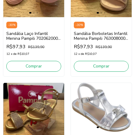
-
30
%
-
30
%
Sandália Laço Infantil
Sandália Borboletas Infantil
Menina Pampili 702062000
Menina Pampili 763008000
(Rosa)
(Nude Irise)
R$97,93
R$97,93
R$139,90
R$139,90
12
x
de
R$10,07
12
x
de
R$10,07
Comprar
Comprar