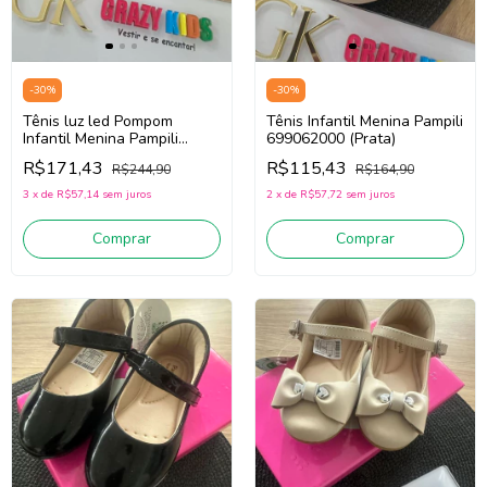
-
30
%
-
30
%
Tênis luz led Pompom
Tênis Infantil Menina Pampili
Infantil Menina Pampili
699062000 (Prata)
483034000 (branco /azul e
R$171,43
R$115,43
R$244,90
R$164,90
rosa)
3
x
de
R$57,14
sem juros
2
x
de
R$57,72
sem juros
Comprar
Comprar