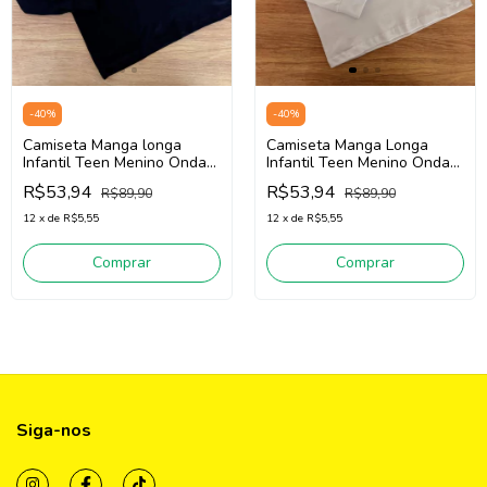
-
40
%
-
40
%
Camiseta Manga longa
Camiseta Manga Longa
Infantil Teen Menino Onda
Infantil Teen Menino Onda
Marinha 5261012 (Preto)
Marinha 5261012 (Branco)
R$53,94
R$53,94
R$89,90
R$89,90
12
x
de
R$5,55
12
x
de
R$5,55
Comprar
Comprar
Siga-nos