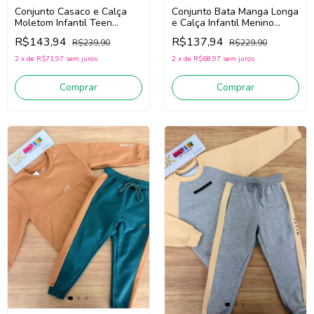
Conjunto Casaco e Calça
Conjunto Bata Manga Longa
Moletom Infantil Teen
e Calça Infantil Menino
Menino Onda Marinha
Onda Marinha 1261057
R$143,94
R$137,94
R$239,90
R$229,90
1261132 (Verde)
(Marinho/Verde)
2
x
de
R$71,97
sem juros
2
x
de
R$68,97
sem juros
Comprar
Comprar