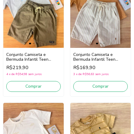
Conjunto Camiseta e
Conjunto Camiseta e
Bermuda Infantil Teen
Bermuda Infantil Teen
Menino Onda Marinha
Menino Onda Marinha
R$219,90
R$169,90
1263127 (Azul/Bege Escuro)
1263126 (Ocre/Off White)
4
x
de
R$54,98
sem juros
3
x
de
R$56,63
sem juros
Comprar
Comprar