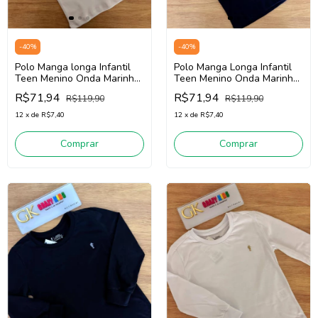
-
40
%
-
40
%
Polo Manga longa Infantil
Polo Manga Longa Infantil
Teen Menino Onda Marinha
Teen Menino Onda Marinha
526102 1 (Branco)
5261021 (Marinho)
R$71,94
R$71,94
R$119,90
R$119,90
12
x
de
R$7,40
12
x
de
R$7,40
Comprar
Comprar