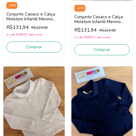
-
40
%
-
40
%
Conjunto Casaco e Calça
Conjunto Casaco e Calça
Moletom Infantil Menino
Moletom Infantil Menino
Onda Marinha 1261065
Onda Marinha 1261063
R$131,94
R$219,90
(Bege/Verde)
R$131,94
R$219,90
(Cinza/Bege Claro)
2
x
de
R$65,97
sem juros
2
x
de
R$65,97
sem juros
Comprar
Comprar