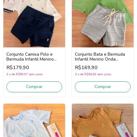
Conjunto Camisa Polo e
Conjunto Bata e Bermuda
Bermuda Infantil Menino
Infantil Menino Onda
Onda Marinha 1263082
Marinha 1263080
R$179,90
R$169,90
(Creme/Marinho)
(Verde/Cinza)
3
x
de
R$59,97
sem juros
3
x
de
R$56,63
sem juros
Comprar
Comprar