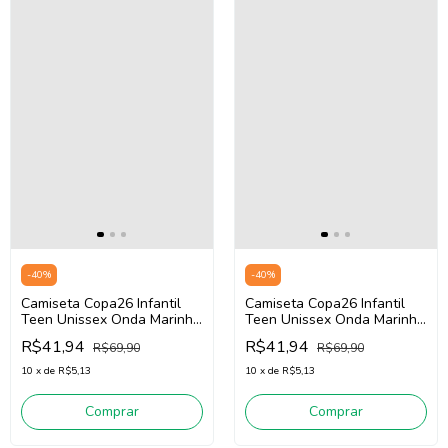
-
40
%
-
40
%
Camiseta Copa26 Infantil
Camiseta Copa26 Infantil
Teen Unissex Onda Marinha
Teen Unissex Onda Marinha
8099026 (Azul)
8099026 (Verde)
R$41,94
R$41,94
R$69,90
R$69,90
10
x
de
R$5,13
10
x
de
R$5,13
Comprar
Comprar