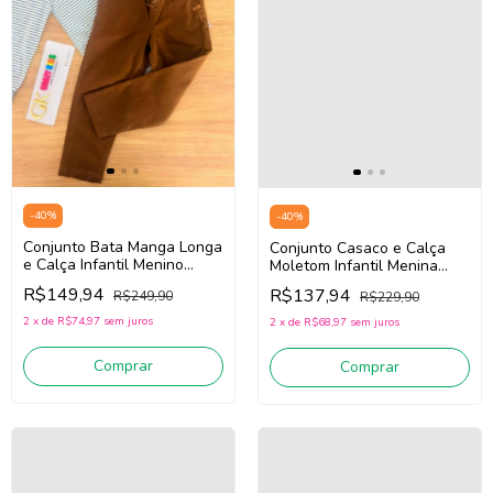
-
40
%
-
40
%
Conjunto Bata Manga Longa
Conjunto Casaco e Calça
e Calça Infantil Menino
Moletom Infantil Menina
Onda Marinha 1261127
Onda Marinha 1261079
R$149,94
R$137,94
R$249,90
R$229,90
(Azul/Marrom)
(Rosa)
2
x
de
R$74,97
sem juros
2
x
de
R$68,97
sem juros
Comprar
Comprar