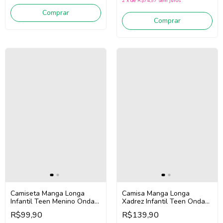
2
x
de
R$74,97
sem juros
Comprar
Comprar
Camiseta Manga Longa
Camisa Manga Longa
Infantil Teen Menino Onda
Xadrez Infantil Teen Onda
Marinha 251093 (Marinho)
Marinha 251101
R$99,90
R$139,90
(Azul/Laranja)