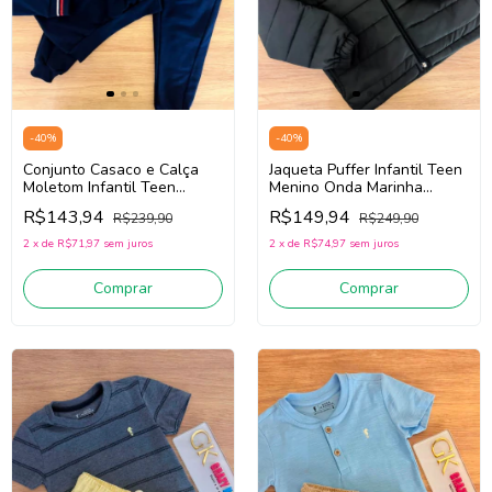
-
40
%
-
40
%
Conjunto Casaco e Calça
Jaqueta Puffer Infantil Teen
Moletom Infantil Teen
Menino Onda Marinha
Menino Onda Marinha
1261113 (Preto)
R$143,94
R$149,94
R$239,90
R$249,90
1261131 (Marinho)
2
x
de
R$71,97
sem juros
2
x
de
R$74,97
sem juros
Comprar
Comprar