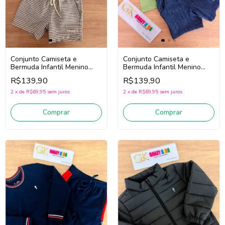
Conjunto Camiseta e
Conjunto Camiseta e
Bermuda Infantil Menino
Bermuda Infantil Menino
Onda Marinha 1263074 (Off
Onda Marinha 1263070
R$139,90
R$139,90
White/Bege)
(Verde/Marinho)
2
x
de
R$69,95
sem juros
2
x
de
R$69,95
sem juros
Comprar
Comprar