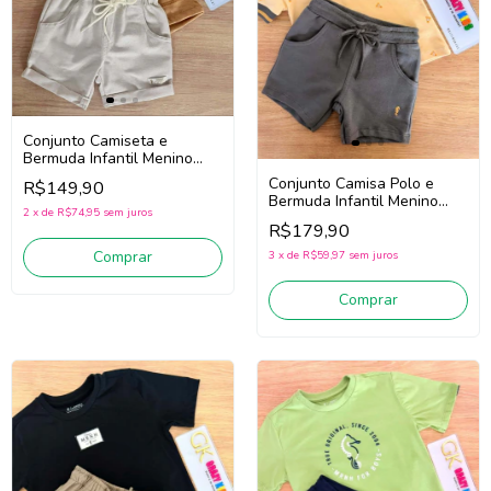
Conjunto Camiseta e
Bermuda Infantil Menino
Onda Marinha 1263075
Conjunto Camisa Polo e
R$149,90
(Ocre)
Bermuda Infantil Menino
2
x
de
R$74,95
sem juros
Onda Marinha 1263082
R$179,90
(Bege/Cinza)
Comprar
3
x
de
R$59,97
sem juros
Comprar