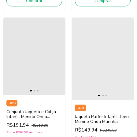
Comprar
Comprar
-
40
%
-
40
%
Conjunto Jaqueta e Calça
Jaqueta Puffer Infantil Teen
Infantil Menino Onda
Menino Onda Marinha
Marinha 1261071
R$191,94
R$319,90
1261113 (Verde)
(Verde/Mostarda/Off White)
R$149,94
R$249,90
3
x
de
R$63,98
sem juros