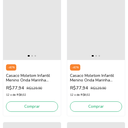
-
40
%
-
40
%
Casaco Moletom Infantil
Casaco Moletom Infantil
Menino Onda Marinha
Menino Onda Marinha
1261047 (Azul)
1261047 (Verde)
R$77,94
R$77,94
R$129,90
R$129,90
12
x
de
R$8,02
12
x
de
R$8,02
Comprar
Comprar