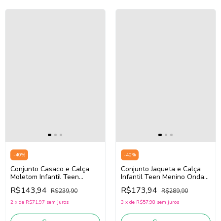
-
40
%
-
40
%
Conjunto Casaco e Calça
Conjunto Jaqueta e Calça
Moletom Infantil Teen
Infantil Teen Menino Onda
Menino Onda Marinha
Marinha 1261134
R$143,94
R$173,94
R$239,90
R$289,90
1261131 (Preto)
(Cinza/Bege Escuro)
2
x
de
R$71,97
sem juros
3
x
de
R$57,98
sem juros