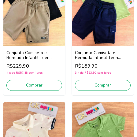
Conjunto Camiseta e
Conjunto Camiseta e
Bermuda Infantil Teen
Bermuda Infantil Teen
Menino Onda Marinha
Menino Onda Marinha
R$229,90
R$189,90
1263123 (Preto/Bege)
1263120 (Verde/Marinho)
4
x
de
R$57,48
sem juros
3
x
de
R$63,30
sem juros
Comprar
Comprar