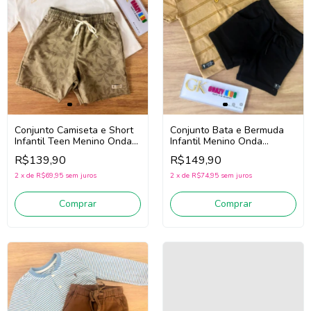
Conjunto Camiseta e Short
Conjunto Bata e Bermuda
Infantil Teen Menino Onda
Infantil Menino Onda
Marinha 1263119 (Off
Marinha 1263081
R$139,90
R$149,90
White/Marrom)
(Ocre/Preto)
2
x
de
R$69,95
sem juros
2
x
de
R$74,95
sem juros
Comprar
Comprar