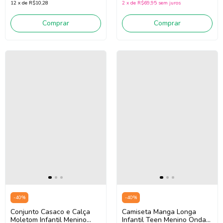
12
x
de
R$10,28
2
x
de
R$69,95
sem juros
Comprar
Comprar
-
40
%
-
40
%
Conjunto Casaco e Calça
Camiseta Manga Longa
Moletom Infantil Menino
Infantil Teen Menino Onda