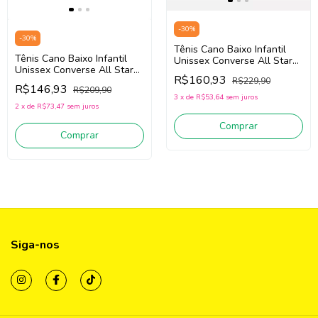
-
30
%
-
30
%
Tênis Cano Baixo Infantil
Tênis Cano Baixo Infantil
Unissex Converse All Star
Unissex Converse All Star
CK0418 (Branco) Couro
R$160,93
CK1041 (Preto) Tecido
R$229,90
Sintético
R$146,93
R$209,90
3
x
de
R$53,64
sem juros
2
x
de
R$73,47
sem juros
Comprar
Comprar
Siga-nos