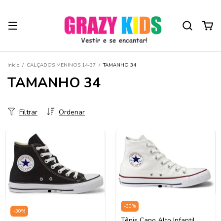
Início
/
CALÇADOS MENINOS 14-37
/
TAMANHO 34
TAMANHO 34
Filtrar
Ordenar
-
30
%
-
30
%
Tênis Cano Alto Infantil