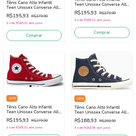
Tênis Cano Alto Infantil
Teen Unissex Converse All
Teen Unissex Converse All
Star CK1563 (Branco)
Star CK1563 (Preto) Tecido
R$195,93
R$279,90
Tecido
R$195,93
R$279,90
3
x
de
R$65,31
sem juros
3
x
de
R$65,31
sem juros
Comprar
Comprar
-
30
%
-
30
%
Tênis Cano Alto Infantil
Tênis Cano Alto Infantil
Teen Unissex Converse All
Teen Unissex Converse All
Star CK1563 (Vermelho)
Star CK1642/Ck1640 (Jeans)
R$195,93
R$188,93
R$279,90
R$269,90
Tecido
Tecido
3
x
de
R$65,31
sem juros
3
x
de
R$62,98
sem juros