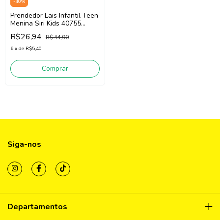
-
40
%
Prendedor Lais Infantil Teen
Menina Siri Kids 40755
(Laranja Neon)
R$26,94
R$44,90
6
x
de
R$5,40
Comprar
Siga-nos
Departamentos