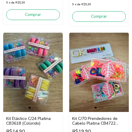
9
x
de
R$5,39
9
x
de
R$5,39
Comprar
Comprar
Kit Elástico C/24 Platina
Kit C/70 Prendedores de
CB3618 (Colorido)
Cabelo Platina CB4722
(Colorido)
R$14,90
R$19,90