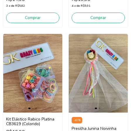
3
x
de
R$5,82
4
x
de
R$5,91
Comprar
Comprar
Kit Elástico Rabico Platina
-
40
%
CB3619 (Colorido)
Presilha Junina Noivinha