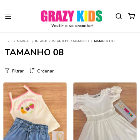
Início
/
MARCAS
/
INFANTI
/
INFANTI POR TAMANHO
/
TAMANHO 08
TAMANHO 08
Filtrar
Ordenar