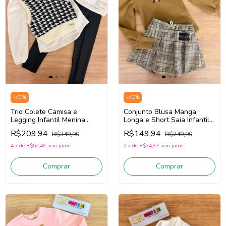
-
40
%
-
40
%
Conjunto Blusa Manga
Trio Colete Camisa e
Longa e Short Saia Infantil
Legging Infantil Menina
Teen Menina Infanti 90351
Infanti 87689 (Off
R$149,94
R$209,94
R$249,90
R$349,90
(Bege Escuro/Marrom)
White/Preto)
2
x
de
R$74,97
sem juros
4
x
de
R$52,49
sem juros
Comprar
Comprar