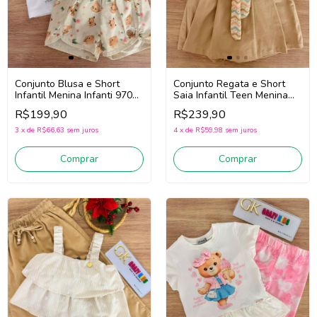
Conjunto Blusa e Short
Conjunto Regata e Short
Infantil Menina Infanti 97022
Saia Infantil Teen Menina
(Off White/Bege)
Infanti 97047 (Off
R$199,90
R$239,90
White/Bege)
3
x
de
R$66,63
sem juros
4
x
de
R$59,98
sem juros
Comprar
Comprar