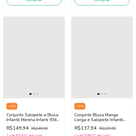
-
40
%
-
40
%
Conjunto Salopete e Blusa
Conjunto Blusa Manga
Infantil Menina Infanti 93486
Longa e Salopete Infantil
(Off White/Marrom)
Menina Infanti 89761 (Off
R$149,94
R$137,94
R$249,90
R$229,90
White / Onça)
2
x
de
R$74,97
sem juros
2
x
de
R$68,97
sem juros