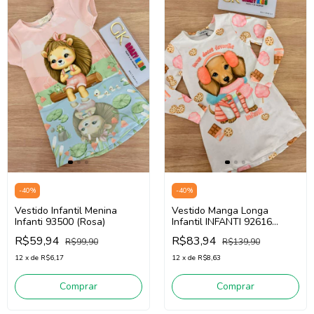
-
40
%
-
40
%
Vestido Infantil Menina
Vestido Manga Longa
Infanti 93500 (Rosa)
Infantil INFANTI 92616
(Bege Claro)
R$59,94
R$83,94
R$99,90
R$139,90
12
x
de
R$6,17
12
x
de
R$8,63
Comprar
Comprar