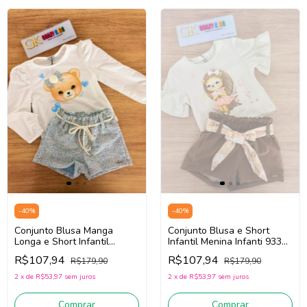
-
40
%
-
40
%
Conjunto Blusa Manga
Conjunto Blusa e Short
Longa e Short Infantil
Infantil Menina Infanti 93363
Menina Infanti 92607 (Off
(Bege Claro/Marrom)
R$107,94
R$107,94
R$179,90
R$179,90
White/Azul)
2
x
de
R$53,97
sem juros
2
x
de
R$53,97
sem juros
Comprar
Comprar