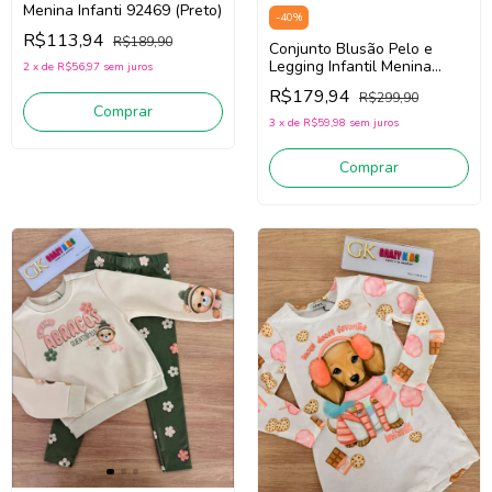
Menina Infanti 92469 (Preto)
-
40
%
R$113,94
R$189,90
Conjunto Blusão Pelo e
Legging Infantil Menina
2
x
de
R$56,97
sem juros
Infanti 90794 (Bege
R$179,94
R$299,90
Claro/Rosa)
Comprar
3
x
de
R$59,98
sem juros
Comprar