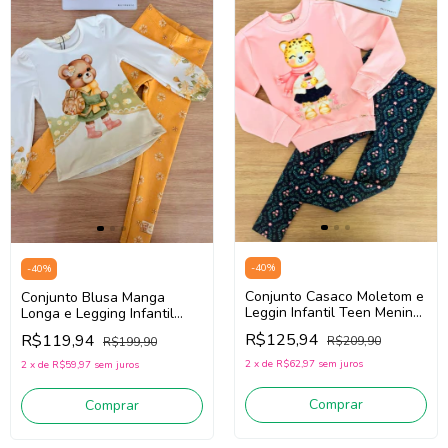
-
40
%
-
40
%
Conjunto Casaco Moletom e
Conjunto Blusa Manga
Leggin Infantil Teen Menina
Longa e Legging Infantil
Infanti 89179 (Rosa/Azul)
Teen Menina Infanti 89421
R$125,94
R$119,94
R$209,90
R$199,90
(Off White/Amarelo)
2
x
de
R$62,97
sem juros
2
x
de
R$59,97
sem juros
Comprar
Comprar