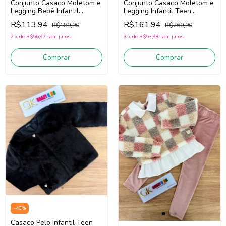
Conjunto Casaco Moletom e
Conjunto Casaco Moletom e
Legging Bebê Infantil
Legging Infantil Teen
Menina Infanti 89646
Menina Infanti 89756 (Bege
R$113,94
R$161,94
R$189,90
R$269,90
(Verde)
Claro/Marrom)
2
x
de
R$56,97
sem juros
3
x
de
R$53,98
sem juros
Comprar
Comprar
-
40
%
Casaco Pelo Infantil Teen