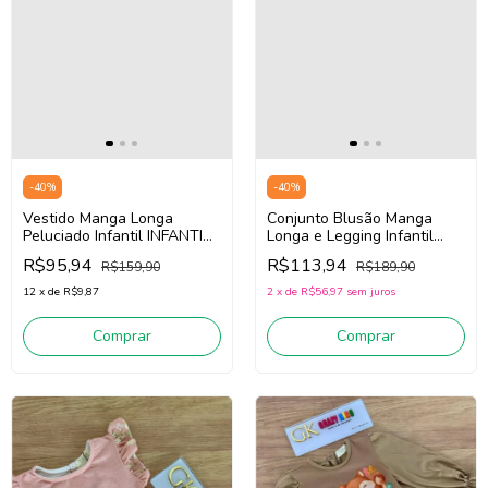
-
40
%
-
40
%
Vestido Manga Longa
Conjunto Blusão Manga
Peluciado Infantil INFANTI
Longa e Legging Infantil
89160 (Creme Claro com
Infanti 89659 (Rosa Bebê
R$95,94
R$113,94
R$159,90
R$189,90
leves pontilhados)
/Caramelo)
12
x
de
R$9,87
2
x
de
R$56,97
sem juros
Comprar
Comprar