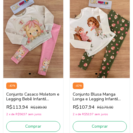
-
40
%
-
40
%
Conjunto Casaco Moletom e
Conjunto Blusa Manga
Legging Bebê Infantil
Longa e Legging Infantil
Menina Infanti 90699 (Bege
INFANTI 89436 (Off White /
R$113,94
R$107,94
R$189,90
R$179,90
Claro/Rosa)
verde)
2
x
de
R$56,97
sem juros
2
x
de
R$53,97
sem juros
Comprar
Comprar