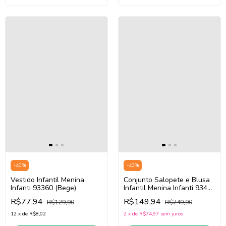
-
40
%
-
40
%
Vestido Infantil Menina
Conjunto Salopete e Blusa
Infanti 93360 (Bege)
Infantil Menina Infanti 93486
(Off White/Marrom)
R$77,94
R$149,94
R$129,90
R$249,90
12
x
de
R$8,02
2
x
de
R$74,97
sem juros