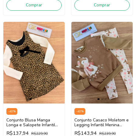
Comprar
Comprar
-
40
%
-
40
%
Conjunto Blusa Manga
Conjunto Casaco Moletom e
Longa e Salopete Infantil
Legging Infantil Menina
Menina Infanti 89761 (Off
Infanti 89181 (Bege
R$137,94
R$143,94
R$229,90
R$239,90
White / Onça)
Escuro/Creme)