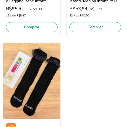
e Legging Bebê Infantil
Infantil Menina Infanti 89076
Menina Infanti 90700 (Bege
(Rosa)
R$95,94
R$53,94
R$159,90
R$89,90
Claro/Rosa)
12
x
de
R$9,87
12
x
de
R$5,55
Comprar
Comprar
-
40
%