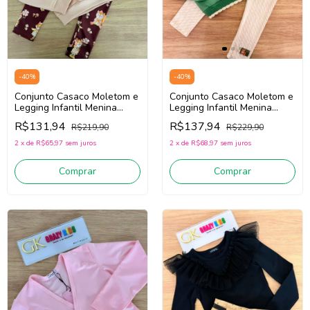
-
40
%
-
40
%
Conjunto Casaco Moletom e
Conjunto Casaco Moletom e
Legging Infantil Menina
Legging Infantil Menina
Infanti 89420 (Verde/Bege
Infanti 89624 (Rosa/Vinho
R$137,94
R$131,94
R$229,90
R$219,90
Claro)
Bordô)
2
x
de
R$68,97
sem juros
2
x
de
R$65,97
sem juros
Comprar
Comprar