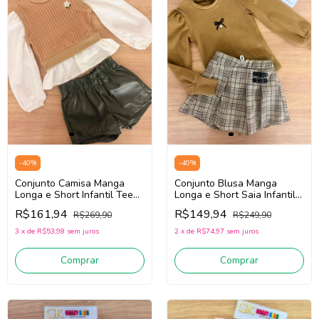
-
40
%
-
40
%
Conjunto Blusa Manga
Conjunto Camisa Manga
Longa e Short Saia Infantil
Longa e Short Infantil Teen
Teen Menina Infanti 90351
Menina Infanti 90509
R$149,94
R$161,94
R$249,90
R$269,90
(Bege Escuro/Marrom)
(Bege/Off White/Verde)
2
x
de
R$74,97
sem juros
3
x
de
R$53,98
sem juros
Comprar
Comprar