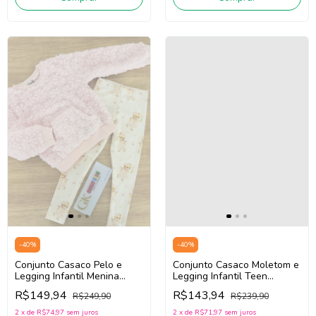
-
40
%
-
40
%
Conjunto Casaco Pelo e
Conjunto Casaco Moletom e
Legging Infantil Menina
Legging Infantil Teen
Infanti 92143 (Rosa
Menina Infanti 90797 (Off
R$149,94
R$143,94
R$249,90
R$239,90
Claro/Bege Claro)
White/Preto)
2
x
de
R$74,97
sem juros
2
x
de
R$71,97
sem juros