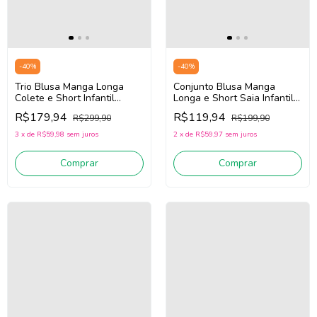
-
40
%
-
40
%
Trio Blusa Manga Longa
Conjunto Blusa Manga
Colete e Short Infantil
Longa e Short Saia Infantil
Menina INFANTI 94230 (
INFANTI 91833 (Off White/
R$179,94
R$119,94
R$299,90
R$199,90
Bege Claro/ Marrom)
Xadrez Amarelo)
3
x
de
R$59,98
sem juros
2
x
de
R$59,97
sem juros
Comprar
Comprar