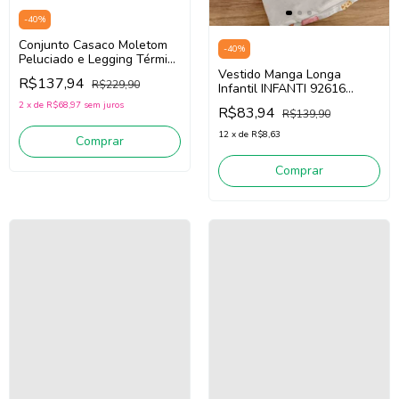
-
40
%
Conjunto Casaco Moletom
-
40
%
Peluciado e Legging Térmica
Infantil Infanti 89623 (Off
Vestido Manga Longa
R$137,94
R$229,90
White /Verde)
Infantil INFANTI 92616
(Bege Claro)
2
x
de
R$68,97
sem juros
R$83,94
R$139,90
12
x
de
R$8,63
Comprar
Comprar