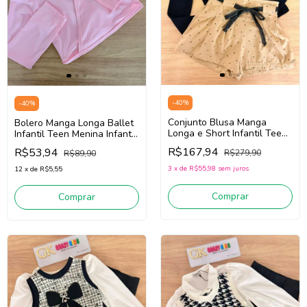
-
40
%
-
40
%
Conjunto Blusa Manga
Bolero Manga Longa Ballet
Longa e Short Infantil Teen
Infantil Teen Menina Infanti
Menina Infanti 92350
85708 (Rosa Claro)
R$167,94
R$53,94
R$279,90
R$89,90
(Preto/Bege)
3
x
de
R$55,98
sem juros
12
x
de
R$5,55
Comprar
Comprar