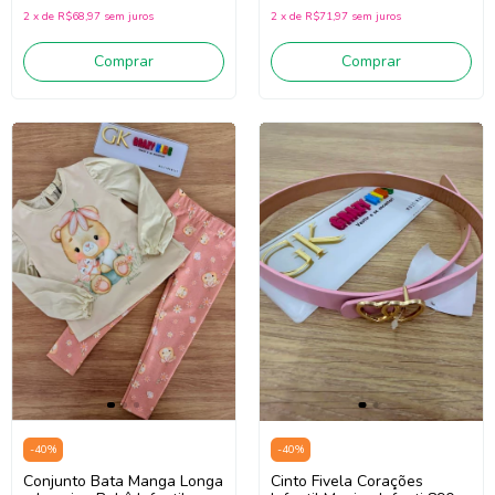
2
x
de
R$68,97
sem juros
2
x
de
R$71,97
sem juros
Comprar
Comprar
-
40
%
-
40
%
Conjunto Bata Manga Longa
Cinto Fivela Corações