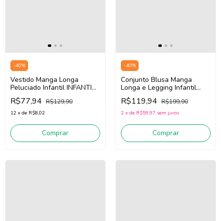
-
40
%
-
40
%
Vestido Manga Longa
Conjunto Blusa Manga
Peluciado Infantil INFANTI
Longa e Legging Infantil
89208 (Creme Claro com
INFANTI 89425 (Nude/ Rosa
R$77,94
R$119,94
R$129,90
R$199,90
leves pontilhados)
Médio)
12
x
de
R$8,02
2
x
de
R$59,97
sem juros
Comprar
Comprar