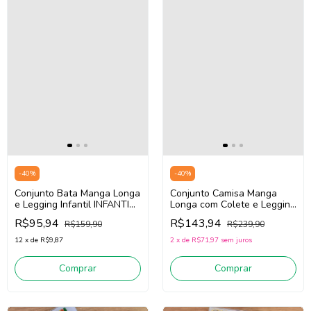
-
40
%
-
40
%
Conjunto Bata Manga Longa
Conjunto Camisa Manga
e Legging Infantil INFANTI
Longa com Colete e Legging
89651 (Rosa claro/ Rosa
Térmica Infantil INFANTI
R$95,94
R$143,94
R$159,90
R$239,90
Médio)
90488 (Off White /Branco
/Preto)
12
x
de
R$9,87
2
x
de
R$71,97
sem juros
Comprar
Comprar