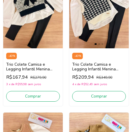
-
40
%
-
40
%
Trio Colete Camisa e
Trio Colete Camisa e
Legging Infantil Menina
Legging Infantil Menina
Infanti 92495 (Off
Infanti 87689 (Off
R$167,94
R$209,94
R$279,90
R$349,90
White/Preto)
White/Preto)
3
x
de
R$55,98
sem juros
4
x
de
R$52,49
sem juros
Comprar
Comprar