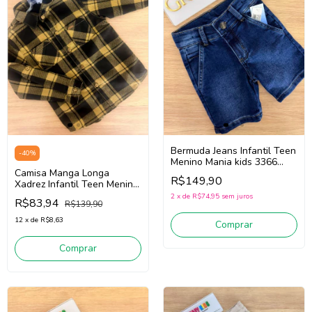
Bermuda Jeans Infantil Teen
-
40
%
Menino Mania kids 3366
Camisa Manga Longa
(Jeans Escuro)
R$149,90
Xadrez Infantil Teen Menino
Mania Kids 3375
2
x
de
R$74,95
sem juros
R$83,94
R$139,90
(Preto/Amarelo)
12
x
de
R$8,63
Comprar
Comprar