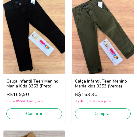
Calça Infantil Teen Menino
Calça Infantil Teen Menino
Mania Kids 3353 (Preto)
Mania kids 3353 (Verde)
R$169,90
R$169,90
3
x
de
R$56,63
sem juros
3
x
de
R$56,63
sem juros
Comprar
Comprar