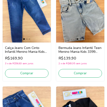
Calça Jeans Com Cinto
Bermuda Jeans Infantil Teen
Infantil Menino Mania Kids
Menino Mania Kids 3399
3401 (Jeans Escuro)
(Jeans Claro)
R$169,90
R$139,90
3
x
de
R$56,63
sem juros
2
x
de
R$69,95
sem juros
Comprar
Comprar