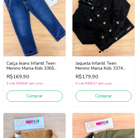
Jaqueta Infantil Teen
Calça Jeans Infantil Teen
Menino Mania Kids 3374
Menino Mania Kids 3365
(Preto)
(Jeans Escuro)
R$179,90
R$169,90
3
x
de
R$59,97
sem juros
3
x
de
R$56,63
sem juros
Comprar
Comprar