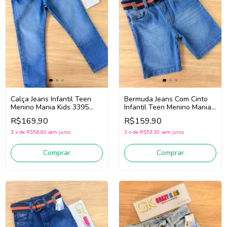
Calça Jeans Infantil Teen
Bermuda Jeans Com Cinto
Menino Mania Kids 3395
Infantil Teen Menino Mania
(Jeans Claro)
Kids 3398 (Jeans Médio)
R$169,90
R$159,90
3
x
de
R$56,63
sem juros
3
x
de
R$53,30
sem juros
Comprar
Comprar