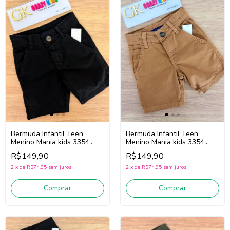
Bermuda Infantil Teen
Bermuda Infantil Teen
Menino Mania kids 3354
Menino Mania kids 3354
(Preto)
(Mostarda)
R$149,90
R$149,90
2
x
de
R$74,95
sem juros
2
x
de
R$74,95
sem juros
Comprar
Comprar