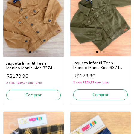
Jaqueta Infantil Teen
Jaqueta Infantil Teen
Menino Mania Kids 3374
Menino Mania Kids 3374
(Verde)
(Mostarda)
R$179,90
R$179,90
3
x
de
R$59,97
sem juros
3
x
de
R$59,97
sem juros
Comprar
Comprar