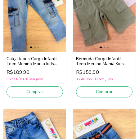
Calça Jeans Cargo Infantil
Bermuda Cargo Infantil
Teen Menino Mania kids
Teen Menino Mania Kids
3402 (Jeans Médio)
3383 (Verde)
R$189,90
R$159,90
3
x
de
R$63,30
sem juros
3
x
de
R$53,30
sem juros
Comprar
Comprar