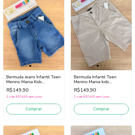
Bermuda Jeans Infantil Teen
Bermuda Infantil Teen
Menino Mania Kids
Menino Mania kids
3366/3392 (Jeans Claro)
3354/3385 (Areia)
R$149,90
R$149,90
2
x
de
R$74,95
sem juros
2
x
de
R$74,95
sem juros
Comprar
Comprar